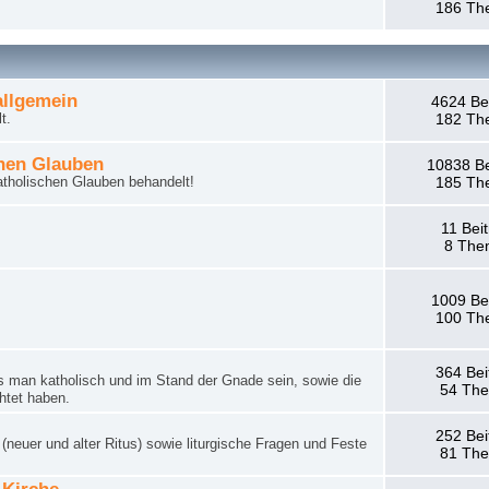
186 Th
llgemein
4624 Be
t.
182 Th
hen Glauben
10838 Be
tholischen Glauben behandelt!
185 Th
11 Bei
8 The
1009 Be
100 Th
364 Bei
man katholisch und im Stand der Gnade sein, sowie die
54 Th
htet haben.
252 Bei
neuer und alter Ritus) sowie liturgische Fragen und Feste
81 Th