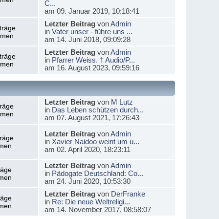
C...
am 09. Januar 2019, 10:18:41
Letzter Beitrag
von
Admin
träge
in
Vater unser - führe uns ...
emen
am 14. Juni 2018, 09:09:28
Letzter Beitrag
von
Admin
träge
in
Pfarrer Weiss. † Audio/P...
emen
am 16. August 2023, 09:59:16
Letzter Beitrag
von
M Lutz
träge
in
Das Leben schützen durch...
emen
am 07. August 2021, 17:26:43
Letzter Beitrag
von
Admin
träge
in
Xavier Naidoo weint um u...
men
am 02. April 2020, 18:23:11
Letzter Beitrag
von
Admin
räge
in
Pädogate Deutschland: Co...
men
am 24. Juni 2020, 10:53:30
Letzter Beitrag
von
DerFranke
räge
in
Re: Die neue Weltreligi...
men
am 14. November 2017, 08:58:07