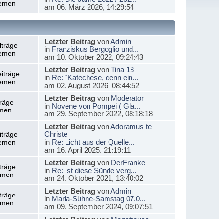
emen
am 06. März 2026, 14:29:54
Letzter Beitrag
von
Admin
iträge
in
Franziskus Bergoglio und...
emen
am 10. Oktober 2022, 09:24:43
Letzter Beitrag
von
Tina 13
iträge
in
Re: "Katechese, denn ein...
emen
am 02. August 2026, 08:44:52
Letzter Beitrag
von
Moderator
träge
in
Novene von Pompei ( Gla...
men
am 29. September 2022, 08:18:18
Letzter Beitrag
von
Adoramus te
Christe
iträge
in
Re: Licht aus der Quelle...
emen
am 16. April 2025, 21:19:11
Letzter Beitrag
von
DerFranke
träge
in
Re: Ist diese Sünde verg...
emen
am 24. Oktober 2021, 13:40:02
Letzter Beitrag
von
Admin
träge
in
Maria-Sühne-Samstag 07.0...
emen
am 09. September 2024, 09:07:51