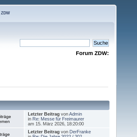
e ZDW
Forum ZDW:
Letzter Beitrag
von
Admin
iträge
in
Re: Messe für Freimaurer
emen
am 15. März 2026, 18:20:00
Letzter Beitrag
von
DerFranke
träge
in
Re: Die Jahre 2022 / 202...