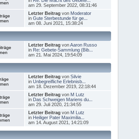
in
Re: Die Macht des Gebete...
emen
am 29. September 2022, 08:31:46
Letzter Beitrag
von
Moderator
träge
in
Gute Sterbestunde für ge...
emen
am 08. Juni 2021, 15:38:24
Letzter Beitrag
von
Aaron Russo
iträge
in
Re: Gebete-Sammlung (Bib...
men
am 21. Mai 2024, 19:54:09
Letzter Beitrag
von
Silvie
träge
in
Unbegreifliche Erlebnisb...
emen
am 18. Dezember 2019, 22:18:44
Letzter Beitrag
von
M Lutz
träge
in
Das Schweigen Mariens du...
emen
am 29. Juli 2020, 21:34:55
Letzter Beitrag
von
M Lutz
träge
in
Heiliger Pater Maximilia...
emen
am 14. August 2021, 14:21:09