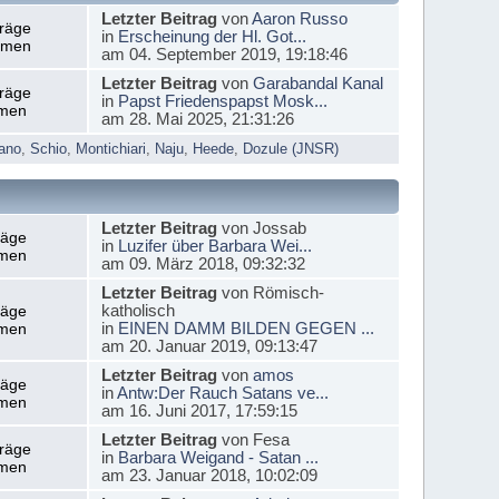
Letzter Beitrag
von
Aaron Russo
träge
in
Erscheinung der Hl. Got...
emen
am 04. September 2019, 19:18:46
Letzter Beitrag
von
Garabandal Kanal
träge
in
Papst Friedenspapst Mosk...
men
am 28. Mai 2025, 21:31:26
ano
,
Schio
,
Montichiari
,
Naju
,
Heede
,
Dozule (JNSR)
Letzter Beitrag
von Jossab
räge
in
Luzifer über Barbara Wei...
men
am 09. März 2018, 09:32:32
Letzter Beitrag
von Römisch-
katholisch
räge
in
EINEN DAMM BILDEN GEGEN ...
men
am 20. Januar 2019, 09:13:47
Letzter Beitrag
von
amos
räge
in
Antw:Der Rauch Satans ve...
men
am 16. Juni 2017, 17:59:15
Letzter Beitrag
von Fesa
träge
in
Barbara Weigand - Satan ...
men
am 23. Januar 2018, 10:02:09