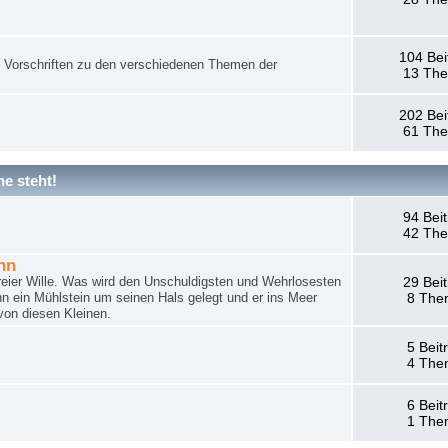
104 Bei
nd Vorschriften zu den verschiedenen Themen der
13 Th
202 Bei
61 Th
e steht!
94 Bei
42 Th
hn
reier Wille. Was wird den Unschuldigsten und Wehrlosesten
29 Bei
n ein Mühlstein um seinen Hals gelegt und er ins Meer
8 The
von diesen Kleinen.
5 Beit
4 The
6 Beit
1 The