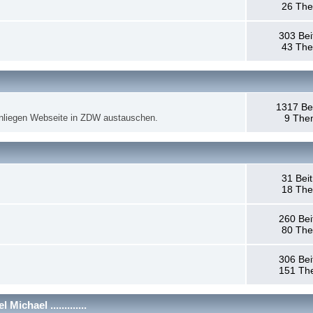
26 Th
303 Bei
43 Th
1317 Be
anliegen Webseite in ZDW austauschen.
9 The
31 Bei
18 Th
260 Bei
80 Th
306 Bei
151 Th
chael .............