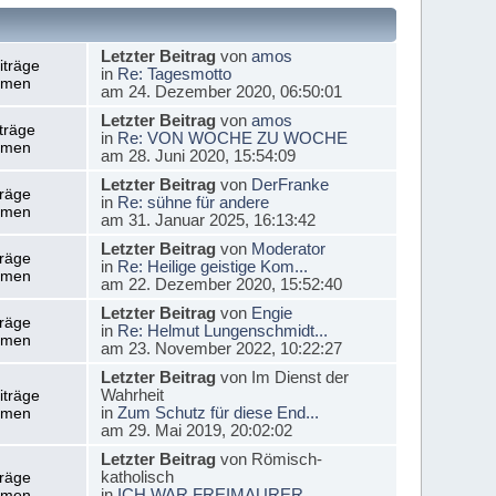
Letzter Beitrag
von
amos
iträge
in
Re: Tagesmotto
emen
am 24. Dezember 2020, 06:50:01
Letzter Beitrag
von
amos
träge
in
Re: VON WOCHE ZU WOCHE
emen
am 28. Juni 2020, 15:54:09
Letzter Beitrag
von
DerFranke
träge
in
Re: sühne für andere
emen
am 31. Januar 2025, 16:13:42
Letzter Beitrag
von
Moderator
träge
in
Re: Heilige geistige Kom...
emen
am 22. Dezember 2020, 15:52:40
Letzter Beitrag
von
Engie
träge
in
Re: Helmut Lungenschmidt...
emen
am 23. November 2022, 10:22:27
Letzter Beitrag
von Im Dienst der
Wahrheit
iträge
in
Zum Schutz für diese End...
emen
am 29. Mai 2019, 20:02:02
Letzter Beitrag
von Römisch-
katholisch
träge
in
ICH WAR FREIMAURER
emen