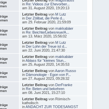
Letzter Beitrag
von
Magstrauss
träge
in
Re: Videos zur Ehevorber...
emen
am 31. August 2020, 19:20:13
Letzter Beitrag
von
M Lutz
träge
in
Der Zölibat, die Perle d...
emen
am 29. Februar 2020, 21:59:09
Letzter Beitrag
von
makkabäer
träge
in
Re: Beichte/Liebesreue/A...
emen
am 13. März 2020, 15:56:02
Letzter Beitrag
von
M Lutz
träge
in
Der Lohn der Treue ist d...
emen
am 22. Juni 2020, 21:47:30
Letzter Beitrag
von
makkabäer
träge
in
Ablass für "kleines Stun...
emen
am 25. August 2020, 14:35:53
Letzter Beitrag
von
Aaron Russo
träge
in
Dämonologie - Egon von P...
emen
am 27. August 2023, 09:28:32
Letzter Beitrag
von
DerFranke
träge
in
Re: Beten und bekehren
emen
am 08. Juni 2021, 15:27:10
Letzter Beitrag
von Römisch-
katholisch
träge
in
ANDACHT ZUR TODESANGST
emen