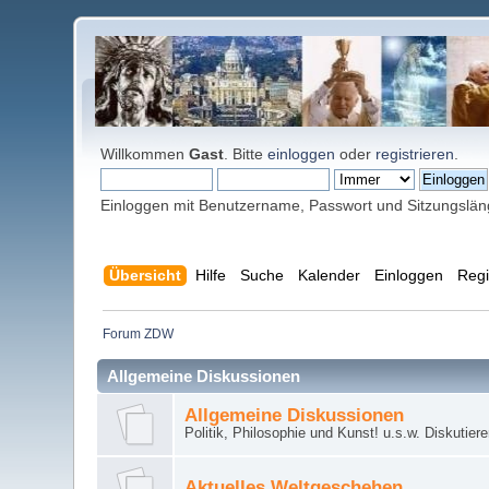
Willkommen
Gast
. Bitte
einloggen
oder
registrieren
.
Einloggen mit Benutzername, Passwort und Sitzungslä
Übersicht
Hilfe
Suche
Kalender
Einloggen
Regi
Forum ZDW
Allgemeine Diskussionen
Allgemeine Diskussionen
Politik, Philosophie und Kunst! u.s.w. Diskutier
Aktuelles Weltgeschehen