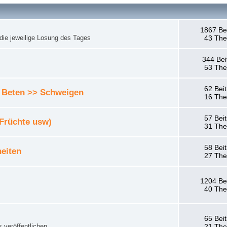
1867 Be
die jeweilige Losung des Tages
43 Th
344 Bei
53 Th
62 Bei
 Beten >> Schweigen
16 Th
57 Bei
 Früchte usw)
31 Th
58 Bei
eiten
27 Th
1204 Be
40 Th
65 Bei
 veröffentlichen.
21 Th