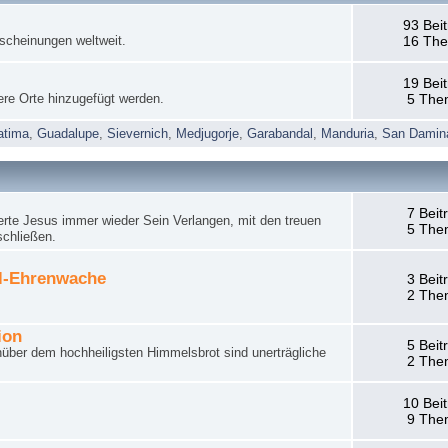
93 Bei
rscheinungen weltweit.
16 Th
19 Bei
ere Orte hinzugefügt werden.
5 The
atima
,
Guadalupe
,
Sievernich
,
Medjugorje
,
Garabandal
,
Manduria
,
San Damin
7 Beit
rte Jesus immer wieder Sein Verlangen, mit den treuen
5 The
schließen.
el-Ehrenwache
3 Beit
2 The
ion
5 Beit
nüber dem hochheiligsten Himmelsbrot sind unerträgliche
2 The
10 Bei
9 The