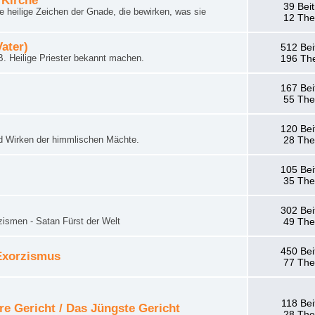
 Kirche
39 Bei
 heilige Zeichen der Gnade, die bewirken, was sie
12 Th
Vater)
512 Bei
. Heilige Priester bekannt machen.
196 Th
167 Bei
55 Th
120 Bei
d Wirken der himmlischen Mächte.
28 Th
105 Bei
35 Th
302 Bei
zismen - Satan Fürst der Welt
49 Th
450 Bei
 Exorzismus
77 Th
118 Bei
re Gericht / Das Jüngste Gericht
28 Th