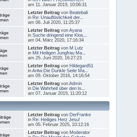
am 11. Januar 2019, 10:06:31
Letzter Beitrag
von
Beatebali
träge
in
Re: Unauflöslichkeit der...
emen
am 06. Juli 2020, 11:25:37
Letzter Beitrag
von
Ayana
träge
in
Suche dringend eine Klos...
emen
am 04. März 2020, 17:16:34
Letzter Beitrag
von
M Lutz
räge
in
Mit Heiligen Jungfrau Ma...
men
am 25. Juni 2020, 16:27:23
Letzter Beitrag
von
Hildegard51
träge
in
Antw:Die Dunkle Seite Ma...
men
am 09. Oktober 2016, 14:16:54
Letzter Beitrag
von
Admin
träge
in
Die Wahrheit über den Is...
emen
am 07. Januar 2019, 11:20:12
Letzter Beitrag
von
DerFranke
iträge
in
Re: Heiliges Herz Jesu!
emen
am 05. Februar 2025, 10:12:16
Letzter Beitrag
von
Moderator
träge