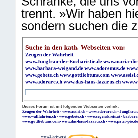
Schranke, die uns vo
trennt. »Wir haben hi
sondern suchen die z
Suche in den kath. Webseiten von:
Zeugen der Wahrheit
www.Jungfrau-der-Eucharistie.de
www.maria-die
www.barbara-weigand.de
www.adoremus.de
www.
www.gebete.ch
www.gottliebtuns.com
www.assisi.
www.adorare.ch
www.das-haus-lazarus.ch
www.wa
Dieses Forum ist mit folgenden Webseiten verlinkt
Zeugen der Wahrheit
-
www.assisi.ch
-
www.adorare.ch
-
Jungfrau.d
www.wallfahrten.ch
-
www.gebete.ch
-
www.segenskreis.at
-
barbara
www.gottliebtuns.com
-
www.das-haus-lazarus.ch
-
www.pater-pio.de
www3.k-tv.org