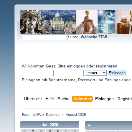
Webseite ZDW
Willkommen
Gast
. Bitte
einloggen
oder
registrieren
.
Einloggen mit Benutzername, Passwort und Sitzungslänge
Übersicht
Hilfe
Suche
Kalender
Einloggen
Registr
Forum ZDW
»
Kalender
»
August 2026
«
Juli 2026
S
M
D
M
D
F
S