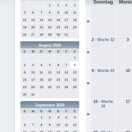
Sonntag
Mont
1
2
3
4
5
6
7
8
9
10
11
12
13
14
15
16
17
18
»
19
20
21
22
23
24
25
26
27
28
29
30
31
2
-
Woche 32
3
August 2026
»
S
M
D
M
D
F
S
1
2
3
4
5
6
7
8
9
-
Woche 33
10
9
10
11
12
13
14
15
16
17
18
19
20
21
22
»
23
24
25
26
27
28
29
30
31
16
-
Woche
17
September 2026
34
S
M
D
M
D
F
S
»
1
2
3
4
5
6
7
8
9
10
11
12