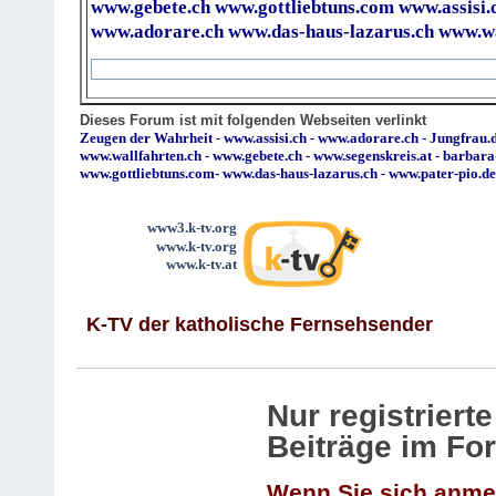
www.gebete.ch
www.gottliebtuns.com
www.assisi.
www.adorare.ch
www.das-haus-lazarus.ch
www.wa
Dieses Forum ist mit folgenden Webseiten verlinkt
Zeugen der Wahrheit
-
www.assisi.ch
-
www.adorare.ch
-
Jungfrau.d
www.wallfahrten.ch
-
www.gebete.ch
-
www.segenskreis.at
-
barbara
www.gottliebtuns.com
-
www.das-haus-lazarus.ch
-
www.pater-pio.de
www3.k-tv.org
www.k-tv.org
www.k-tv.at
K-TV der katholische Fernsehsender
Nur registrier
Beiträge im Fo
Wenn Sie sich anme