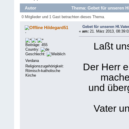
Autor
Thema: Gebet für unseren Hl
0 Mitglieder und 1 Gast betrachten dieses Thema.
Gebet für unseren Hl.Vate
Hildegard51
«
am:
21. März 2013, 08:39:0
'
Laßt un
Beiträge: 455
Country:
Geschlecht:
Verdana
Der Herr er
Religionszugehörigkeit:
Römisch-katholische
mache 
Kirche
und überg
Vater un