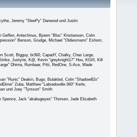
macythe, Jeremy "SleePy" Darwood und Justin
Geffen, Antechinus, Bjoern "Bloc" Kristiansen, Colin
xpression" Benson, Grudge, Michael "Oldiesmann" Eshom,
Ben Scott, Bigguy, br360, CapadY, Chalky, Chas Large,
rike, Justyne, K@, Kevin "greyknight17" Hou, KGIII, Kill
o "Sarge" Dhima, Rumbaar, Pitti, RedOne, S-Ace, Wade
an "Runic" Deakin, Bugo, Bulakbol, Colin "Shadow82x"
edDime" Zuba, Matthew "Labradoodle-360" Kerle,
man und Joey "Tyrsson" Smith
aeme Spence, Jack "akabugeyes" Thorsen, Jade Elizabeth