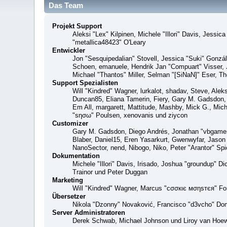
Das Team
Projekt Support
Aleksi "Lex" Kilpinen, Michele "Illori" Davis, Jes
"metallica48423" O'Leary
Entwickler
Jon "Sesquipedalian" Stovell, Jessica "Suki" Gonzá
Schoen, emanuele, Hendrik Jan "Compuart" Visser,
Michael "Thantos" Miller, Selman "[SiNaN]" Eser, Th
Support Spezialisten
Will "Kindred" Wagner, lurkalot, shadav, Steve, Alek
Duncan85, Eliana Tamerin, Fiery, Gary M. Gadsdon, 
Em All, margarett, Mattitude, Mashby, Mick G., Mich
"sησω" Poulsen, xenovanis und ziycon
Customizer
Gary M. Gadsdon, Diego Andrés, Jonathan "vbgamer
Blaber, Daniel15, Eren Yasarkurt, Gwenwyfar, Jaso
NanoSector, nend, Nibogo, Niko, Peter "Arantor" S
Dokumentation
Michele "Illori" Davis, Irisado, Joshua "groundup" 
Trainor und Peter Duggan
Marketing
Will "Kindred" Wagner, Marcus "cσσкιє мσηѕтєя" For
Übersetzer
Nikola "Dzonny" Novaković, Francisco "d3vcho" Do
Server Administratoren
Derek Schwab, Michael Johnson und Liroy van Hoew