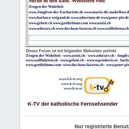
Suche in den kath. Webseiten von:
Zeugen der Wahrheit
www.Jungfrau-der-Eucharistie.de
www.maria-die-makellose.d
www.barbara-weigand.de
www.adoremus.de
www.pater-pio.de
www.gebete.ch
www.gottliebtuns.com
www.assisi.ch
www.adorare.ch
www.das-haus-lazarus.ch
www.wallfahrten.ch
Dieses Forum ist mit folgenden Webseiten verlinkt
Zeugen der Wahrheit
-
www.assisi.ch
-
www.adorare.ch
-
Jungfra
www.wallfahrten.ch
-
www.gebete.ch
-
www.segenskreis.at
-
barb
www.gottliebtuns.com
-
www.das-haus-lazarus.ch
-
www.pater-pi
www3.k-tv.org
www.k-tv.org
www.k-tv.at
K-TV der katholische Fernsehsender
Nur registrierte Ben