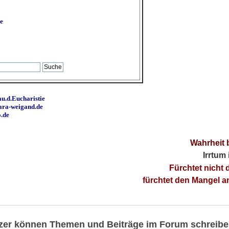
e
u.d.Eucharistie
ara-weigand.de
o.de
Wahrheit 
Irrtum
Fürchtet nicht 
fürchtet den Mangel 
utzer können Themen und Beiträge im Forum schreibe