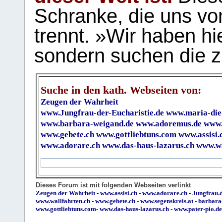
Schranke, die uns vo
trennt. »Wir haben hi
sondern suchen die z
Suche in den kath. Webseiten von:
Zeugen der Wahrheit
www.Jungfrau-der-Eucharistie.de
www.maria-die
www.barbara-weigand.de
www.adoremus.de
www.
www.gebete.ch
www.gottliebtuns.com
www.assisi.
www.adorare.ch
www.das-haus-lazarus.ch
www.wa
Dieses Forum ist mit folgenden Webseiten verlinkt
Zeugen der Wahrheit
-
www.assisi.ch
-
www.adorare.ch
-
Jungfrau.d
www.wallfahrten.ch
-
www.gebete.ch
-
www.segenskreis.at
-
barbara
www.gottliebtuns.com
-
www.das-haus-lazarus.ch
-
www.pater-pio.de