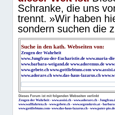
Schranke, die uns vo
trennt. »Wir haben hi
sondern suchen die z
Suche in den kath. Webseiten von:
Zeugen der Wahrheit
www.Jungfrau-der-Eucharistie.de
www.maria-die
www.barbara-weigand.de
www.adoremus.de
www.
www.gebete.ch
www.gottliebtuns.com
www.assisi.
www.adorare.ch
www.das-haus-lazarus.ch
www.wa
Dieses Forum ist mit folgenden Webseiten verlinkt
Zeugen der Wahrheit
-
www.assisi.ch
-
www.adorare.ch
-
Jungfrau.d
www.wallfahrten.ch
-
www.gebete.ch
-
www.segenskreis.at
-
barbara
www.gottliebtuns.com
-
www.das-haus-lazarus.ch
-
www.pater-pio.de