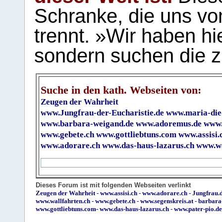
Schranke, die uns vo
trennt. »Wir haben hi
sondern suchen die z
Suche in den kath. Webseiten von:
Zeugen der Wahrheit
www.Jungfrau-der-Eucharistie.de
www.maria-die
www.barbara-weigand.de
www.adoremus.de
www.
www.gebete.ch
www.gottliebtuns.com
www.assisi.
www.adorare.ch
www.das-haus-lazarus.ch
www.wa
Dieses Forum ist mit folgenden Webseiten verlinkt
Zeugen der Wahrheit
-
www.assisi.ch
-
www.adorare.ch
-
Jungfrau.d
www.wallfahrten.ch
-
www.gebete.ch
-
www.segenskreis.at
-
barbara
www.gottliebtuns.com
-
www.das-haus-lazarus.ch
-
www.pater-pio.de