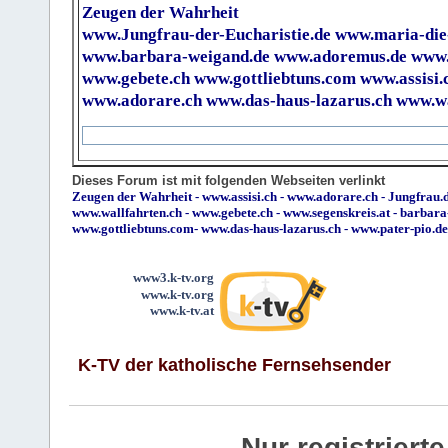
Zeugen der Wahrheit
www.Jungfrau-der-Eucharistie.de
www.maria-die
www.barbara-weigand.de
www.adoremus.de
www.
www.gebete.ch
www.gottliebtuns.com
www.assisi.
www.adorare.ch
www.das-haus-lazarus.ch
www.wa
Dieses Forum ist mit folgenden Webseiten verlinkt
Zeugen der Wahrheit
-
www.assisi.ch
-
www.adorare.ch
-
Jungfrau.d
www.wallfahrten.ch
-
www.gebete.ch
-
www.segenskreis.at
-
barbara
www.gottliebtuns.com
-
www.das-haus-lazarus.ch
-
www.pater-pio.de
www3.k-tv.org
www.k-tv.org
www.k-tv.at
K-TV der katholische Fernsehsender
Nur registrier