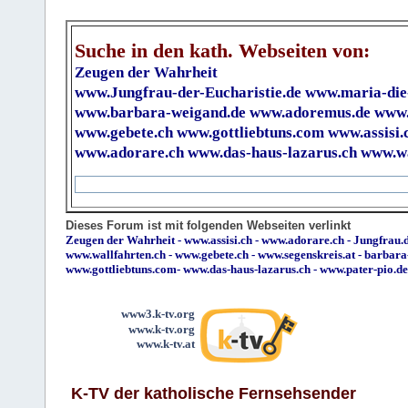
Suche in den kath. Webseiten von:
Zeugen der Wahrheit
www.Jungfrau-der-Eucharistie.de
www.maria-die
www.barbara-weigand.de
www.adoremus.de
www.
www.gebete.ch
www.gottliebtuns.com
www.assisi.
www.adorare.ch
www.das-haus-lazarus.ch
www.wa
Dieses Forum ist mit folgenden Webseiten verlinkt
Zeugen der Wahrheit
-
www.assisi.ch
-
www.adorare.ch
-
Jungfrau.d
www.wallfahrten.ch
-
www.gebete.ch
-
www.segenskreis.at
-
barbara
www.gottliebtuns.com
-
www.das-haus-lazarus.ch
-
www.pater-pio.de
www3.k-tv.org
www.k-tv.org
www.k-tv.at
K-TV der katholische Fernsehsender