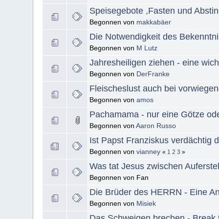
Speisegebote ,Fasten und Absti
Begonnen von
makkabäer
Die Notwendigkeit des Bekenntn
Begonnen von
M Lutz
Jahresheiligen ziehen - eine wic
Begonnen von
DerFranke
Fleischeslust auch bei vorwieg
Begonnen von
amos
Pachamama - nur eine Götze ode
Begonnen von
Aaron Russo
Ist Papst Franziskus verdächtig 
Begonnen von
vianney
«
1
2
3
»
Was tat Jesus zwischen Auferst
Begonnen von Fan
Die Brüder des HERRN - Eine An
Begonnen von
Misiek
Das Schweigen brechen - Break 