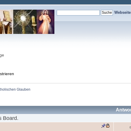
Webseit
nge
strieren
holischen Glauben
Antwo
s Board.
0