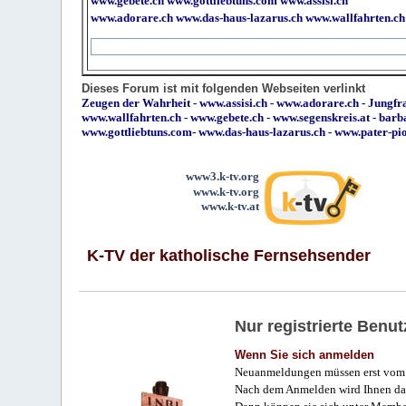
www.gebete.ch
www.gottliebtuns.com
www.assisi.ch
www.adorare.ch
www.das-haus-lazarus.ch
www.wallfahrten.ch
Dieses Forum ist mit folgenden Webseiten verlinkt
Zeugen der Wahrheit
-
www.assisi.ch
-
www.adorare.ch
-
Jungfra
www.wallfahrten.ch
-
www.gebete.ch
-
www.segenskreis.at
-
barb
www.gottliebtuns.com
-
www.das-haus-lazarus.ch
-
www.pater-pi
www3.k-tv.org
www.k-tv.org
www.k-tv.at
K-TV der katholische Fernsehsender
Nur registrierte Ben
Wenn Sie sich anmelden
Neuanmeldungen müssen erst vom 
Nach dem Anmelden wird Ihnen das