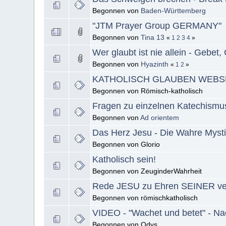
Begonnen von
Baden-Württemberg
"JTM Prayer Group GERMANY"
Begonnen von
Tina 13
«
1
2
3
4
»
Wer glaubt ist nie allein - Gebet,
Begonnen von
Hyazinth
«
1
2
»
KATHOLISCH GLAUBEN WEBS
Begonnen von Römisch-katholisch
Fragen zu einzelnen Katechism
Begonnen von
Ad orientem
Das Herz Jesu - Die Wahre Mysti
Begonnen von Glorio
Katholisch sein!
Begonnen von ZeuginderWahrheit
Rede JESU zu Ehren SEINER ver
Begonnen von römischkatholisch
VIDEO - "Wachet und betet" - Nac
Begonnen von Odys