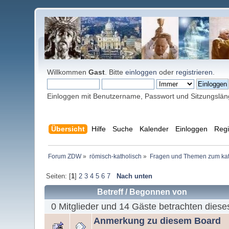
Willkommen
Gast
. Bitte
einloggen
oder
registrieren
.
Einloggen mit Benutzername, Passwort und Sitzungslä
Übersicht
Hilfe
Suche
Kalender
Einloggen
Regi
Forum ZDW
»
römisch-katholisch
»
Fragen und Themen zum kat
Seiten: [
1
]
2
3
4
5
6
7
Nach unten
Betreff
/
Begonnen von
0 Mitglieder und 14 Gäste betrachten diese
Anmerkung zu diesem Board