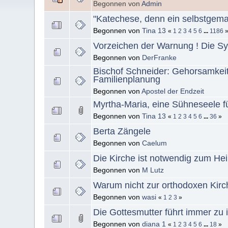
Begonnen von
Admin
"Katechese, denn ein selbstgemac
Begonnen von
Tina 13
«
1
2
3
4
5
6
...
1186
Vorzeichen der Warnung ! Die S
Begonnen von
DerFranke
Bischof Schneider: Gehorsamkeit,
Familienplanung
Begonnen von
Apostel der Endzeit
Myrtha-Maria, eine Sühneseele fü
Begonnen von
Tina 13
«
1
2
3
4
5
6
...
36
»
Berta Zängele
Begonnen von
Caelum
Die Kirche ist notwendig zum Hei
Begonnen von
M Lutz
Warum nicht zur orthodoxen Kir
Begonnen von
wasi
«
1
2
3
»
Die Gottesmutter führt immer zu
Begonnen von
diana 1
«
1
2
3
4
5
6
...
18
»