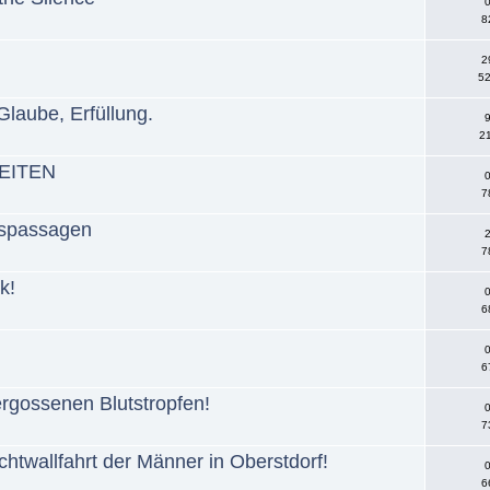
0
8
2
52
 Glaube, Erfüllung.
9
21
EITEN
0
7
uspassagen
2
7
k!
0
6
0
6
gossenen Blutstropfen!
0
7
htwallfahrt der Männer in Oberstdorf!
0
6