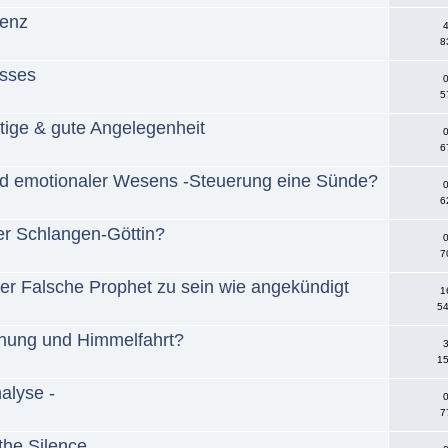
nenz
4
8
isses
0
5
htige & gute Angelegenheit
0
6
end emotionaler Wesens -Steuerung eine Sünde?
0
6
r Schlangen-Göttin?
0
7
der Falsche Prophet zu sein wie angekündigt
1
54
ehung und Himmelfahrt?
3
15
alyse -
0
7
the Silence