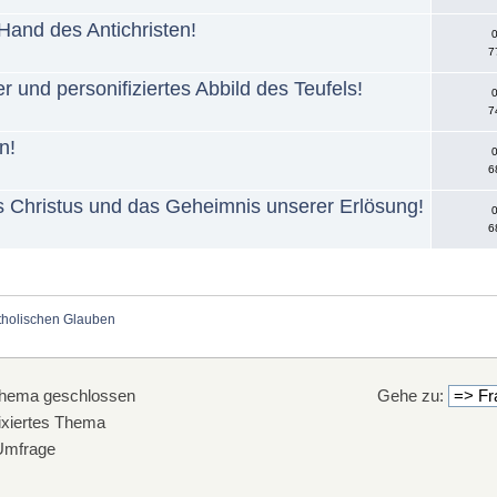
 Hand des Antichristen!
0
7
er und personifiziertes Abbild des Teufels!
0
7
n!
0
6
us Christus und das Geheimnis unserer Erlösung!
0
6
holischen Glauben
hema geschlossen
Gehe zu:
xiertes Thema
mfrage