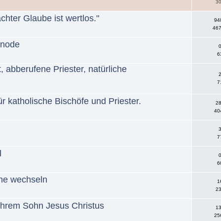
30
hter Glaube ist wertlos."
94
467
»
ynode
0
6
 abberufene Priester, natürliche
2
7
r katholische Bischöfe und Priester.
28
40
3
7
l
0
6
che wechseln
1
23
 ihrem Sohn Jesus Christus
13
25