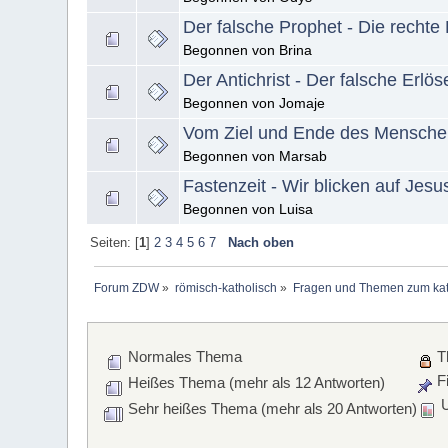
Der falsche Prophet - Die rechte
Begonnen von Brina
Der Antichrist - Der falsche Erlös
Begonnen von Jomaje
Vom Ziel und Ende des Mensche
Begonnen von Marsab
Fastenzeit - Wir blicken auf Jes
Begonnen von Luisa
Seiten: [
1
]
2
3
4
5
6
7
Nach oben
Forum ZDW
»
römisch-katholisch
»
Fragen und Themen zum kat
Normales Thema
T
Fi
Heißes Thema (mehr als 12 Antworten)
U
Sehr heißes Thema (mehr als 20 Antworten)