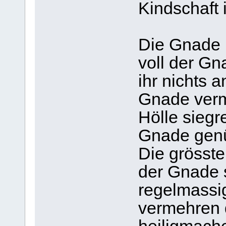
Kindschaft
Die Gnade i
voll der Gn
ihr nichts 
Gnade vermö
Hölle siegr
Gnade genüg
Die grösst
der Gnade s
regelmassi
vermehren 