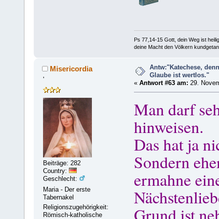
Ps 77,14-15 Gott, dein Weg ist heilig
deine Macht den Völkern kundgetan
Antw:"Katechese, denn
Misericordia
Glaube ist wertlos."
'
«
Antwort #63 am:
29. Novem
Man darf seh
hinweisen.
Das hat ja ni
Sondern eher
Beiträge: 282
Country:
ermahne eine
Geschlecht:
Maria - Der erste
Nächstenliebe
Tabernakel
Religionszugehörigkeit:
Grund ist ne
Römisch-katholische