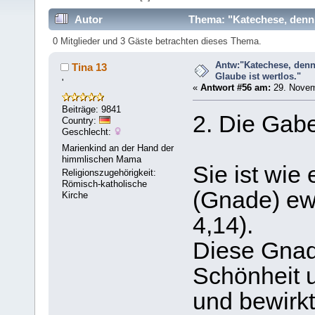
Autor
Thema: "Katechese, denn 
0 Mitglieder und 3 Gäste betrachten dieses Thema.
Antw:"Katechese, denn
Tina 13
Glaube ist wertlos."
'
«
Antwort #56 am:
29. Novem
Beiträge: 9841
2. Die Gabe
Country:
Geschlecht:
Marienkind an der Hand der
himmlischen Mama
Sie ist wie
Religionszugehörigkeit:
Römisch-katholische
(Gnade) ew
Kirche
4,14).
Diese Gnade 
Schönheit
und bewirk