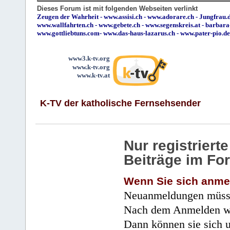
Dieses Forum ist mit folgenden Webseiten verlinkt
Zeugen der Wahrheit
-
www.assisi.ch
-
www.adorare.ch
-
Jungfrau.d
www.wallfahrten.ch
-
www.gebete.ch
-
www.segenskreis.at
-
barbara
www.gottliebtuns.com
-
www.das-haus-lazarus.ch
-
www.pater-pio.de
www3.k-tv.org
www.k-tv.org
www.k-tv.at
K-TV der katholische Fernsehsender
Nur registrier
Beiträge im Fo
Wenn Sie sich anme
Neuanmeldungen müsse
Nach dem Anmelden wir
Dann können sie sich 