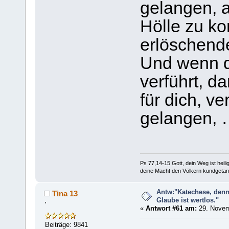
gelangen, a
Hölle zu ko
erlöschend
Und wenn d
verführt, d
für dich, v
gelangen,
Ps 77,14-15 Gott, dein Weg ist heilig
deine Macht den Völkern kundgetan
Antw:"Katechese, denn
Tina 13
Glaube ist wertlos."
'
«
Antwort #61 am:
29. Novem
Beiträge: 9841