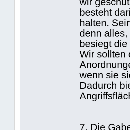
wir geschü
besteht dar
halten. Sei
denn alles
besiegt die 
Wir sollte
Anordnunge
wenn sie si
Dadurch bi
Angriffsfläc
7. Die Gab