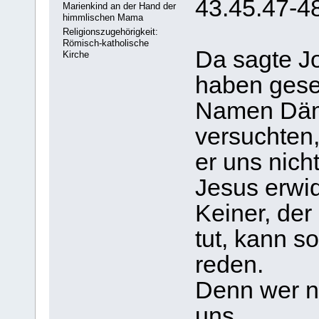
43.45.47-48
Marienkind an der Hand der
himmlischen Mama
Religionszugehörigkeit:
Römisch-katholische
Da sagte Jo
Kirche
haben gese
Namen Dämo
versuchten,
er uns nicht
Jesus erwid
Keiner, de
tut, kann so
reden.
Denn wer ni
uns.