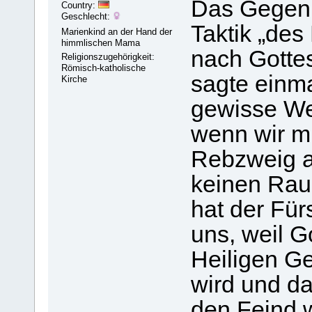
Das Gegenmi
Country:
Geschlecht:
Taktik „des
Marienkind an der Hand der
himmlischen Mama
nach Gottes
Religionszugehörigkeit:
Römisch-katholische
sagte einma
Kirche
gewisse Wei
wenn wir mi
Rebzweig 
keinen Rau
hat der Für
uns, weil G
Heiligen Gei
wird und das
den Feind w