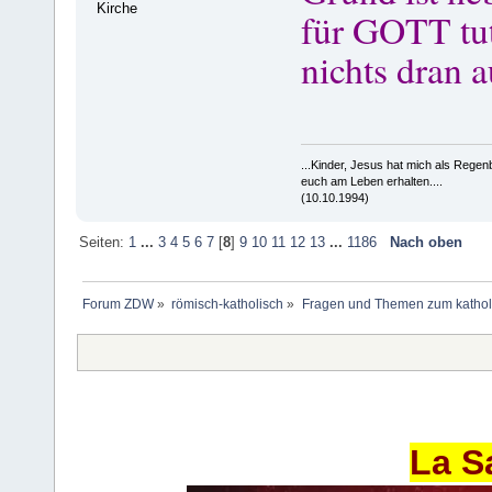
Kirche
für GOTT tut
nichts dran 
...Kinder, Jesus hat mich als Rege
euch am Leben erhalten....
(10.10.1994)
Seiten:
1
...
3
4
5
6
7
[
8
]
9
10
11
12
13
...
1186
Nach oben
Forum ZDW
»
römisch-katholisch
»
Fragen und Themen zum kathol
La S