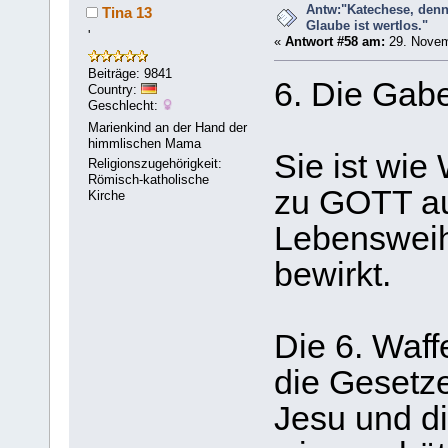
Antw:"Katechese, denn
Tina 13
Glaube ist wertlos."
'
«
Antwort #58 am:
29. Novem
Beiträge: 9841
6. Die Gabe
Country:
Geschlecht:
Marienkind an der Hand der
himmlischen Mama
Sie ist wie
Religionszugehörigkeit:
Römisch-katholische
zu GOTT auf
Kirche
Lebenswei
bewirkt.
Die 6. Waff
die Gesetze
Jesu und di