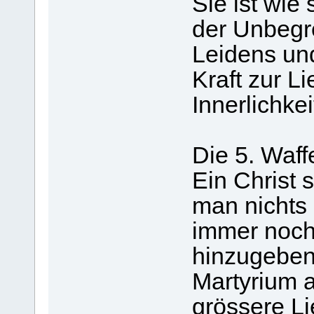
Sie ist wie
der Unbegre
Leidens und
Kraft zur L
Innerlichke
Die 5. Waff
Ein Christ 
man nichts 
immer noch 
hinzugeben
Martyrium a
grössere Li