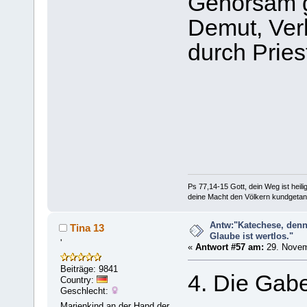
Gehorsam g
Demut, Ver
durch Pries
Ps 77,14-15 Gott, dein Weg ist heilig
deine Macht den Völkern kundgetan
Antw:"Katechese, denn
Tina 13
Glaube ist wertlos."
'
«
Antwort #57 am:
29. Novem
Beiträge: 9841
4. Die Gab
Country:
Geschlecht:
Marienkind an der Hand der