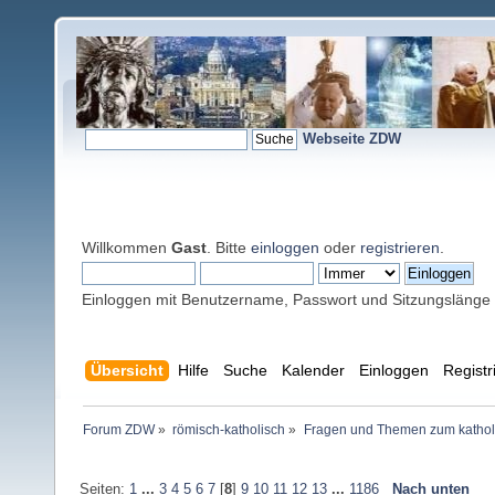
Webseite ZDW
Willkommen
Gast
. Bitte
einloggen
oder
registrieren
.
Einloggen mit Benutzername, Passwort und Sitzungslänge
Übersicht
Hilfe
Suche
Kalender
Einloggen
Registr
Forum ZDW
»
römisch-katholisch
»
Fragen und Themen zum kathol
Seiten:
1
...
3
4
5
6
7
[
8
]
9
10
11
12
13
...
1186
Nach unten