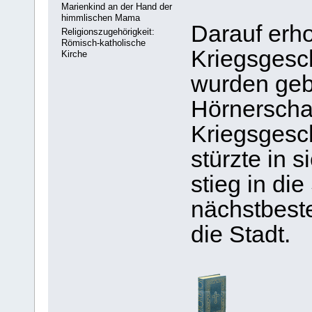
Marienkind an der Hand der
himmlischen Mama
Darauf erh
Religionszugehörigkeit:
Römisch-katholische
Kriegsgesc
Kirche
wurden geb
Hörnerschal
Kriegsgesc
stürzte in 
stieg in die
nächstbeste
die Stadt.