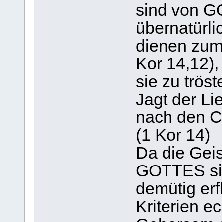
sind von G
übernatürl
dienen zum
Kor 14,12),
sie zu trös
Jagt der Li
nach den C
(1 Kor 14)
Da die Gei
GOTTES sin
demütig erf
Kriterien e