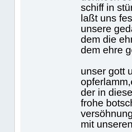
schiff in stü
laßt uns fe
unsere ged
dem die ehr
dem ehre ge
unser gott 
opferlamm,er
der in dies
frohe botsc
versöhnun
mit unseren 