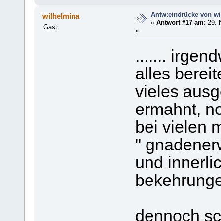
Antw:eindrücke von wi
wilhelmina
«
Antwort #17 am:
29. 
Gast
»
....... irge
alles bereite
vieles ausg
ermahnt, no
bei vielen
" gnadenerw
und innerli
bekehrungen "
dennoch sc