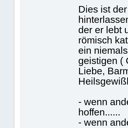
Dies ist de
hinterlasse
der er lebt 
römisch kat
ein niemal
geistigen ( 
Liebe, Bar
Heilsgewißh
- wenn and
hoffen......
- wenn ande