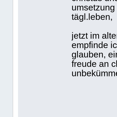
umsetzung s
tägl.leben,
jetzt im alt
empfinde ic
glauben, ei
freude an c
unbekümmert