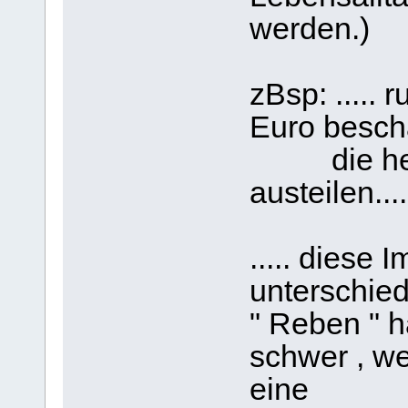
werden.)
zBsp: ..... 
Euro besch
die heil
austeilen....
..... diese 
unterschiedl
" Reben " ha
schwer , wei
eine