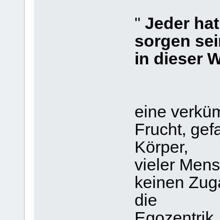
"
Jeder hat
sorgen sei
in dieser We
eine verküm
Frucht, gef
Körper,
vieler Mens
keinen Zuga
die
Egozentrik,