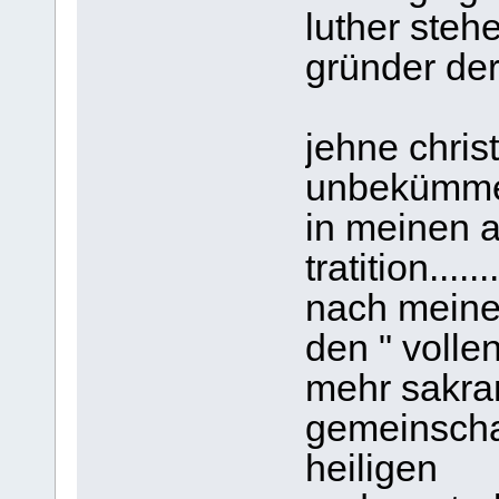
luther steh
gründer der
jehne chris
unbekümmer
in meinen a
tratition.......
nach meine
den " volle
mehr sakra
gemeinschaf
heiligen