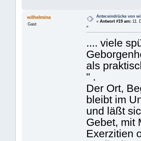
Antw:eindrücke von wi
wilhelmina
«
Antwort #19 am:
11. 
Gast
»
.... viele 
Geborgenheit
als praktis
" .
Der Ort, B
bleibt im U
und läßt si
Gebet, mit 
Exerzitien 