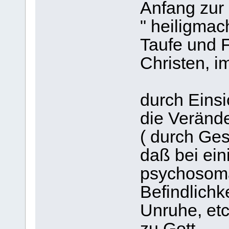
Anfang zur
" heiligmac
Taufe und F
Christen, im
durch Eins
die Verände
( durch Ges
daß bei ein
psychosom
Befindlichk
Unruhe, etc.
zu Gott