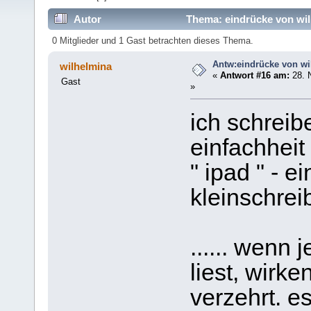
Autor
Thema: eindrücke von wil
0 Mitglieder und 1 Gast betrachten dieses Thema.
Antw:eindrücke von wi
wilhelmina
«
Antwort #16 am:
28. 
Gast
»
ich schreib
einfachheit
" ipad " - 
kleinschrei
...... wenn
liest, wirke
verzehrt. es