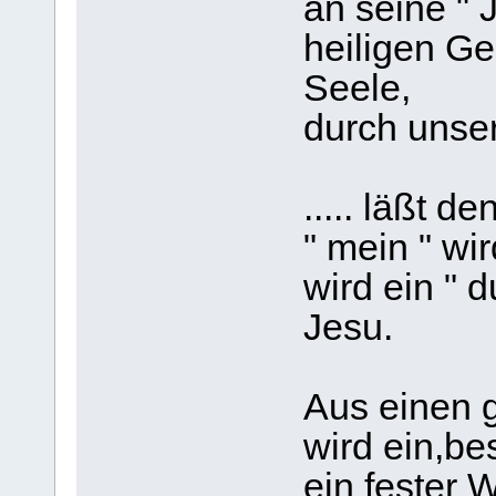
an seine " J
heiligen Gei
Seele,
durch unser
..... läßt d
" mein " wir
wird ein " 
Jesu.
Aus einen 
wird ein,be
ein fester 