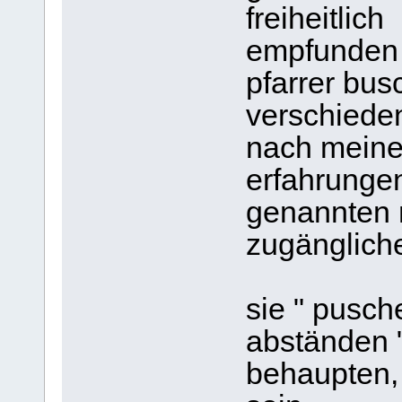
freiheitlich
empfunden 
pfarrer bu
verschiede
nach meine
erfahrunge
genannten 
zugänglicher.
sie " pusch
abständen 
behaupten, 