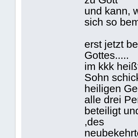
und kann, w
sich so be
erst jetzt b
Gottes.....
im kkk heiß
Sohn schick
heiligen Geis
alle drei P
beteiligt u
,des
neubekehrt