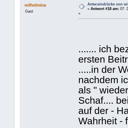
Antw:eindrücke von wi
wilhelmina
«
Antwort #18 am:
07. 
Gast
»
....... ich 
ersten Beit
.....in der 
nachdem i
als " wiede
Schaf.... b
auf der - H
Wahrheit - 