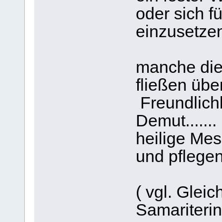
oder sich f
einzusetzen.
manche die
fließen über
Freundlichk
Demut......
heilige Mes
und pflegen
( vgl. Gleic
Samariterin.