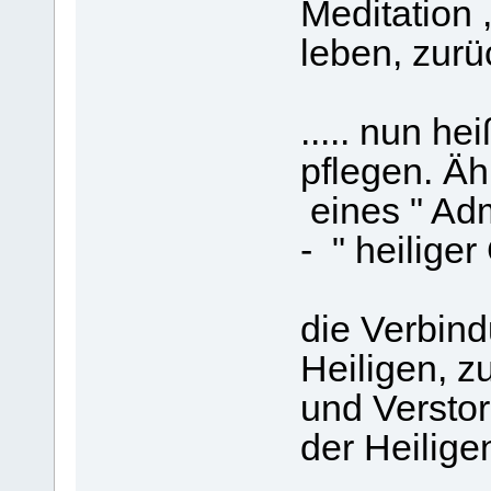
Meditation 
leben, zurü
..... nun h
pflegen. Äh
eines " Adm
- " heiliger
die Verbind
Heiligen, z
und Verstor
der Heiligen