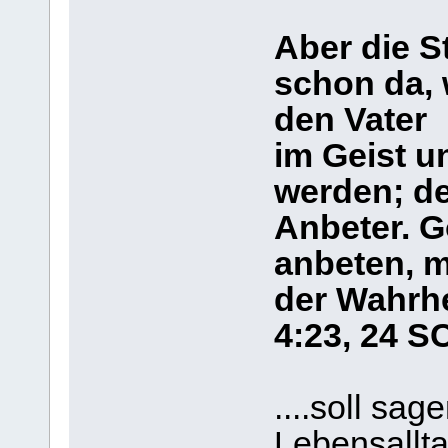
Aber die S
schon da, 
den Vater
im Geist u
werden; de
Anbeter. Go
anbeten, m
der Wahrhe
4:23, 24 S
....soll sa
Lebensallt