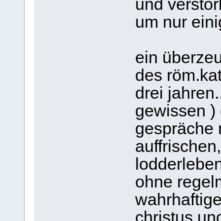
und verstor
um nur ein
ein überzeu
des röm.kat
drei jahren.
gewissen )
gespräche m
auffrischen,
lodderleben
ohne regel
wahrhaftige
christus un