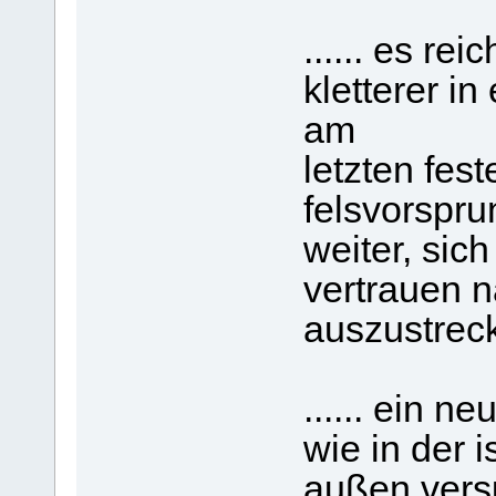
...... es rei
kletterer in
am
letzten fest
felsvorspru
weiter, sich
vertrauen n
auszustrecke
...... ein n
wie in der i
außen versuc