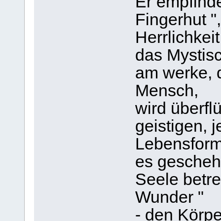
Er empfinde
Fingerhut ",
Herrlichkeit
das Mystisc
am werke, d
Mensch,
wird überflü
geistigen, j
Lebensform.
es geschehe
Seele betre
Wunder "
- den Körpe