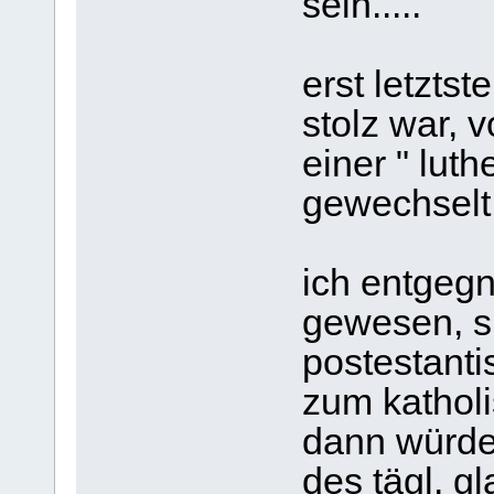
sein.....
erst letztste
stolz war, 
einer " luth
gewechselt z
ich entgegn
gewesen, s
postestant
zum katholi
dann würde
des tägl. gl