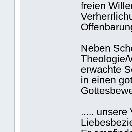
freien Will
Verherrlich
Offenbarung 
Neben Schöp
Theologie/W
erwachte S
in einen go
Gottesbewei
..... unser
Liebesbezie