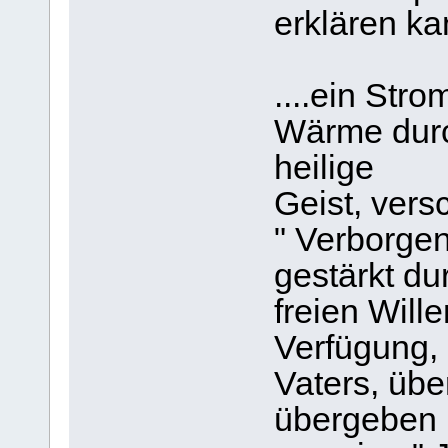
erklären kan
....ein Str
Wärme durc
heilige
Geist, vers
" Verborgen
gestärkt d
freien Wille
Verfügung, 
Vaters, übe
übergeben