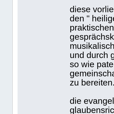
diese vorli
den " heili
praktischen
gesprächskre
musikalisc
und durch g
so wie pate
gemeinschaf
zu bereiten
die evangel
glaubensric