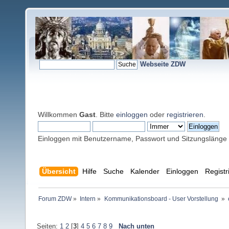
Webseite ZDW
Willkommen
Gast
. Bitte
einloggen
oder
registrieren
.
Einloggen mit Benutzername, Passwort und Sitzungslänge
Übersicht
Hilfe
Suche
Kalender
Einloggen
Registr
Forum ZDW
»
Intern
»
Kommunikationsboard - User Vorstellung 
»
Seiten:
1
2
[
3
]
4
5
6
7
8
9
Nach unten