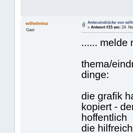
Antw:eindrücke von wil
wilhelmina
«
Antwort #15 am:
24. No
Gast
...... melde
thema/eindrü
dinge:
die grafik 
kopiert - de
hoffentlich
die hilfreic