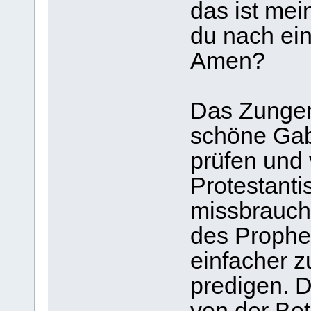
das ist mei
du nach ei
Amen?
Das Zungenr
schöne Gab
prüfen und 
Protestanti
missbrauch
des Prophet
einfacher 
predigen. 
von der Bot