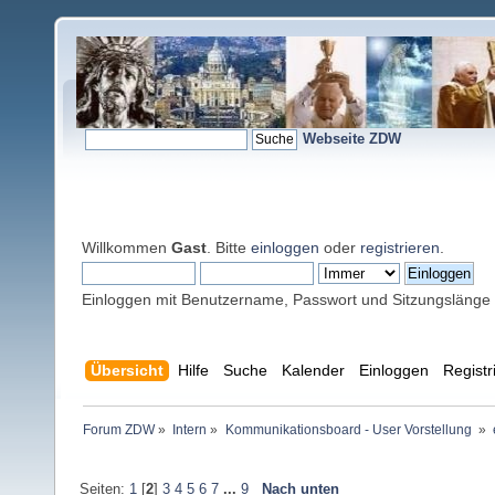
Webseite ZDW
Willkommen
Gast
. Bitte
einloggen
oder
registrieren
.
Einloggen mit Benutzername, Passwort und Sitzungslänge
Übersicht
Hilfe
Suche
Kalender
Einloggen
Registr
Forum ZDW
»
Intern
»
Kommunikationsboard - User Vorstellung 
»
Seiten:
1
[
2
]
3
4
5
6
7
...
9
Nach unten