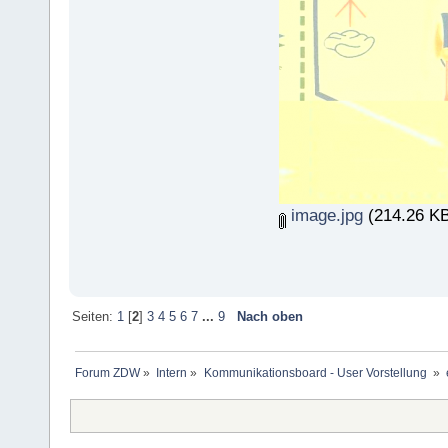
image.jpg
(214.26 KB
Seiten:
1
[
2
]
3
4
5
6
7
...
9
Nach oben
Forum ZDW
»
Intern
»
Kommunikationsboard - User Vorstellung 
»