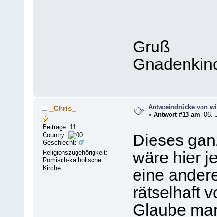
Gruß
Gnadenkin
Antw:eindrücke von wi
_Chris_
«
Antwort #13 am:
06. J
Beiträge: 11
Country:
Dieses gan
Geschlecht:
Religionszugehörigkeit:
wäre hier j
Römisch-katholische
Kirche
eine andere
rätselhaft vo
Glaube man