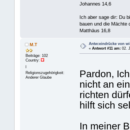
Johannes 14,6
Ich aber sage dir: Du 
bauen und die Mächte d
Matthäus 16,8
Antw:eindrücke von wi
M.T
«
Antwort #11 am:
02. J
Beiträge: 102
Country:
l
Pardon, Ich
Religionszugehörigkeit:
Anderer Glaube
nicht an e
richten dürf
hilft sich s
In meiner B