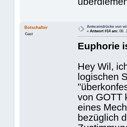
überdiemen
Antw:eindrücke von wi
Botschafter
«
Antwort #14 am:
06. J
Gast
Euphorie i
Hey Wil, ic
logischen S
"überkonfess
von GOTT k
eines Mechs
bezüglich d