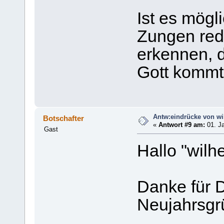
Ist es mögl
Zungen red
erkennen, 
Gott komm
Antw:eindrücke von wi
Botschafter
«
Antwort #9 am:
01. Ja
Gast
Hallo "wilh
Danke für 
Neujahrsgr