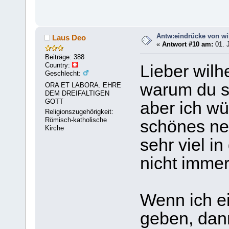
Antw:eindrücke von wi
Laus Deo
«
Antwort #10 am:
01. J
Beiträge: 388
Country:
Lieber wilh
Geschlecht:
warum du so
ORA ET LABORA. EHRE
DEM DREIFALTIGEN
GOTT
aber ich wü
Religionszugehörigkeit:
Römisch-katholische
schönes ne
Kirche
sehr viel i
nicht immer
Wenn ich e
geben, dann