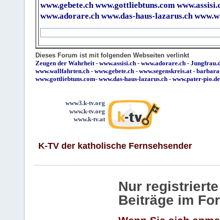
www.gebete.ch
www.gottliebtuns.com
www.assisi.
www.adorare.ch
www.das-haus-lazarus.ch
www.wa
Dieses Forum ist mit folgenden Webseiten verlinkt
Zeugen der Wahrheit
-
www.assisi.ch
-
www.adorare.ch
-
Jungfrau.d
www.wallfahrten.ch
-
www.gebete.ch
-
www.segenskreis.at
-
barbara
www.gottliebtuns.com
-
www.das-haus-lazarus.ch
-
www.pater-pio.de
www3.k-tv.org
www.k-tv.org
www.k-tv.at
K-TV der katholische Fernsehsender
Nur registrier
Beiträge im Fo