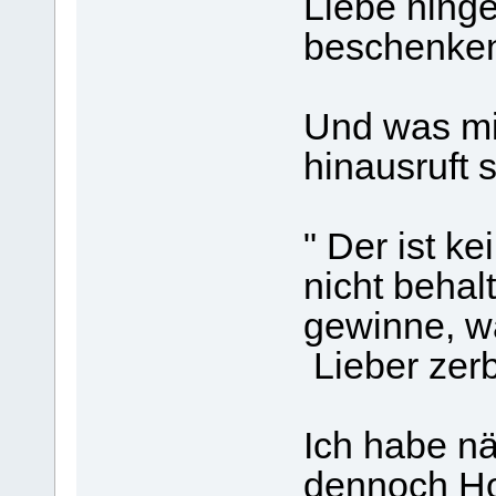
Liebe hing
beschenken
Und was mi
hinausruft
" Der ist ke
nicht behal
gewinne, wa
Lieber zerb
Ich habe nä
dennoch Ho