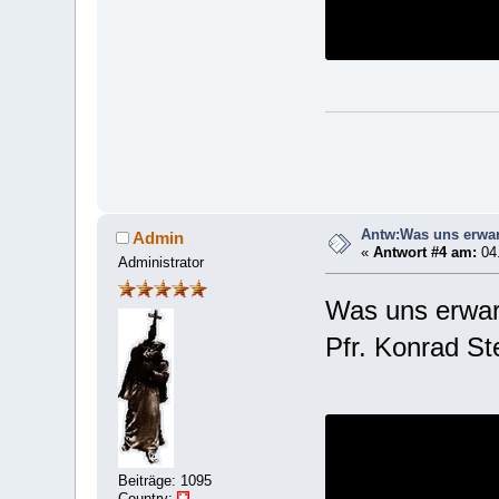
Antw:Was uns erwart
Admin
«
Antwort #4 am:
04.
Administrator
Was uns erwart
Pfr. Konrad St
Beiträge: 1095
Country: