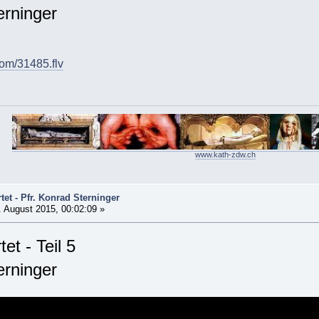
erninger
com/31485.flv
www.kath-zdw.ch
et - Pfr. Konrad Sterninger
 August 2015, 00:02:09 »
et - Teil 5
erninger