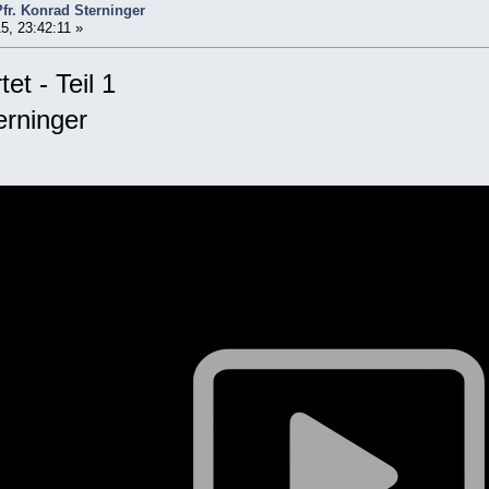
Pfr. Konrad Sterninger
5, 23:42:11 »
et - Teil 1
erninger