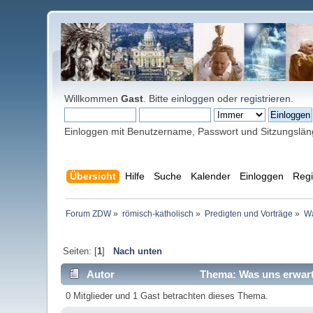
Willkommen
Gast
. Bitte
einloggen
oder
registrieren
.
Einloggen mit Benutzername, Passwort und Sitzungslä
Übersicht
Hilfe
Suche
Kalender
Einloggen
Regi
Forum ZDW
»
römisch-katholisch
»
Predigten und Vorträge
»
Wa
Seiten: [
1
]
Nach unten
Autor
Thema: Was uns erwarte
0 Mitglieder und 1 Gast betrachten dieses Thema.