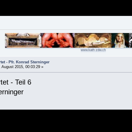
www.kath-zdw.ch
et - Pfr. Konrad Sterninger
 August 2015, 00:03:29 »
et - Teil 6
erninger