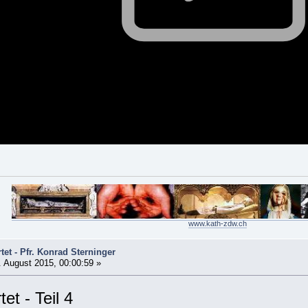
www.kath-zdw.ch
et - Pfr. Konrad Sterninger
 August 2015, 00:00:59 »
et - Teil 4