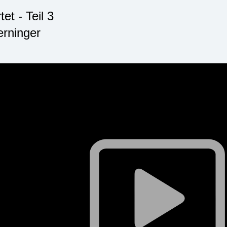
et - Teil 3
erninger