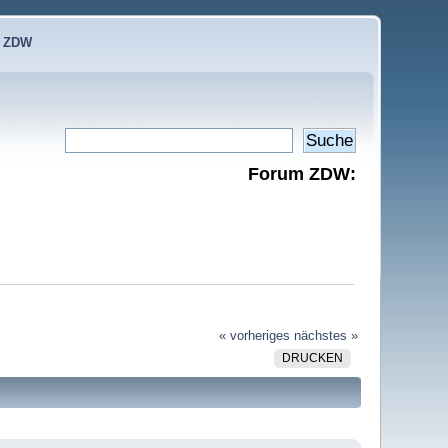
e ZDW
Forum ZDW:
« vorheriges
nächstes »
DRUCKEN