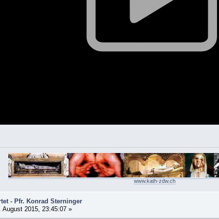
www.kath-zdw.ch
et - Pfr. Konrad Sterninger
 August 2015, 23:45:07 »