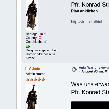
Pfr. Konrad St
Play anklicken
http://video.kathtube.
Beiträge: 1095
Country:
Geschlecht:
Religionszugehörigkeit:
Römisch-katholische
Kirche
Antw:Was uns erwart
Admin
«
Antwort #3 am:
04.
Administrator
Was uns erwart
Pfr. Konrad St