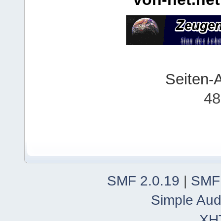
Seiten-
48
SMF 2.0.19
|
SMF
Simple Aud
XH