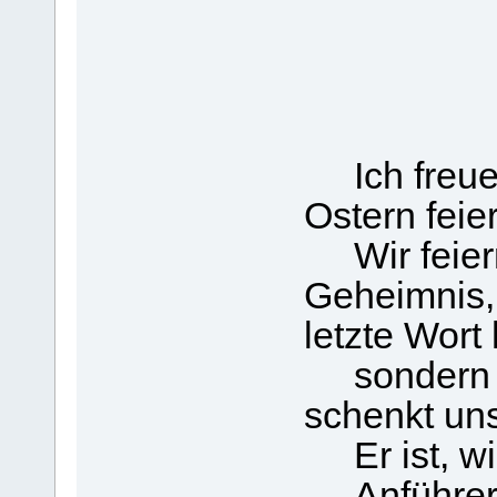
Ich freue
Ostern feie
Wir feiern
Geheimnis, 
letzte Wort 
sondern d
schenkt un
Er ist, wie
Anführer u