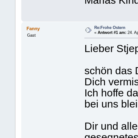
Marias Kin
Re:Frohe Ostern
Fanny
«
Antwort #1 am:
24. Ap
Gast
Lieber Stje
schön das D
Dich vermis
Ich hoffe da
bei uns blei
Dir und all
gesegnetes