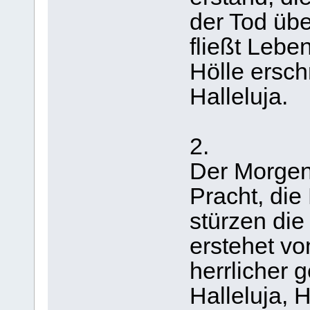
der Tod üb
fließt Lebe
Hölle ersch
Halleluja.
2.
Der Morgen
Pracht, die
stürzen di
erstehet v
herrlicher g
Halleluja, H