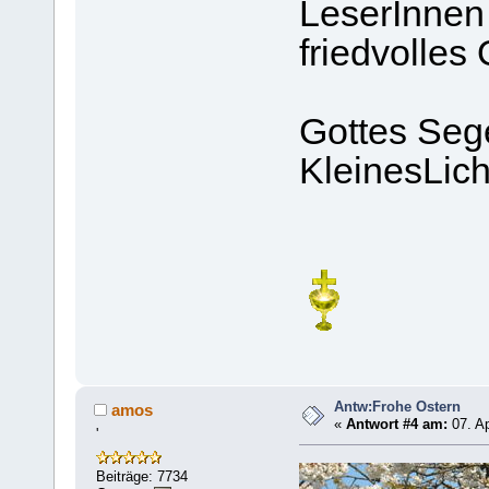
LeserInnen 
friedvolles 
Gottes Seg
KleinesLich
Antw:Frohe Ostern
amos
«
Antwort #4 am:
07. Ap
'
Beiträge: 7734