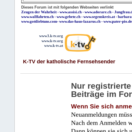
Dieses Forum ist mit folgenden Webseiten verlinkt
Zeugen der Wahrheit
-
www.assisi.ch
-
www.adorare.ch
-
Jungfrau.d
www.wallfahrten.ch
-
www.gebete.ch
-
www.segenskreis.at
-
barbara
www.gottliebtuns.com
-
www.das-haus-lazarus.ch
-
www.pater-pio.de
www3.k-tv.org
www.k-tv.org
www.k-tv.at
K-TV der katholische Fernsehsender
Nur registrier
Beiträge im Fo
Wenn Sie sich anme
Neuanmeldungen müsse
Nach dem Anmelden wir
Dann können sie sich 