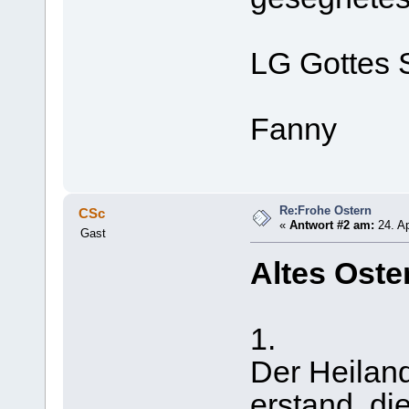
LG Gottes 
Fanny
Re:Frohe Ostern
CSc
«
Antwort #2 am:
24. Ap
Gast
Altes Oste
1.
Der Heiland
erstand, di