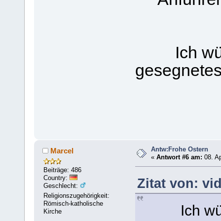
Ich wünsc
gesegnetes 
Herzl
Antw:Frohe Ostern
Marcel
«
Antwort #6 am:
08. Ap
Beiträge: 486
Country:
Zitat von: vi
Geschlecht:
Religionszugehörigkeit:
Römisch-katholische
Ich wünsc
Kirche