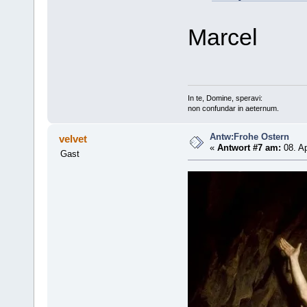
Marcel
In te, Domine, speravi:
non confundar in aeternum.
Antw:Frohe Ostern
velvet
«
Antwort #7 am:
08. Ap
Gast