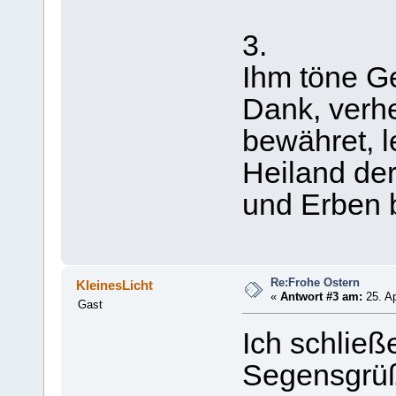
3.
Ihm töne Ge
Dank, verher
bewähret, l
Heiland der
und Erben be
Re:Frohe Ostern
KleinesLicht
«
Antwort #3 am:
25. Ap
Gast
Ich schließ
Segensgrüß