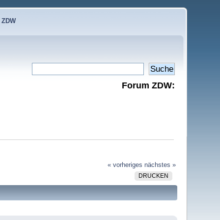
e ZDW
Forum ZDW:
« vorheriges
nächstes »
DRUCKEN