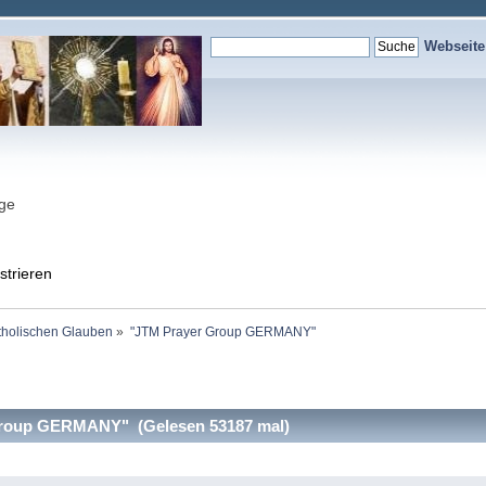
Webseit
nge
strieren
holischen Glauben
»
"JTM Prayer Group GERMANY"
roup GERMANY" (Gelesen 53187 mal)