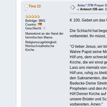
Antw:"JTM Prayer
Tina 13
«
Antwort #26 am:
18
'
K 100. Gebet um das 
Beiträge: 9841
Country:
Geschlecht:
Die Schlacht hat begon
Marienkind an der Hand der
vorbereitet. Ihr müss
himmlischen Mama
Religionszugehörigkeit:
Römisch-katholische
"O lieber Jesus, wir b
Kirche
Wahre Papst seine Mis
Hilf uns, dem schreck
Kirche, die wir einst 
Lass uns niemals von
Hilf uns, ruhig zu ble
den Sakramenten, die
Bedecke Deine Streitm
Propheten und den Ant
Hilf Deiner Kirche au
unsere Brüder und Sc
vorbereiten. Amen.”