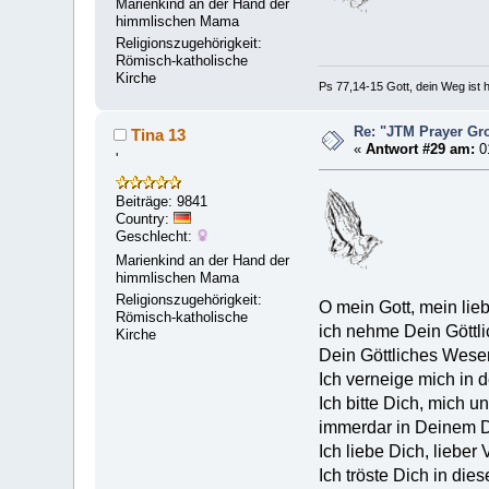
Marienkind an der Hand der
himmlischen Mama
Religionszugehörigkeit:
Römisch-katholische
Kirche
Ps 77,14-15 Gott, dein Weg ist h
Re: "JTM Prayer 
Tina 13
«
Antwort #29 am:
01
'
Beiträge: 9841
Country:
Geschlecht:
Marienkind an der Hand der
himmlischen Mama
Religionszugehörigkeit:
O mein Gott, mein lie
Römisch-katholische
ich nehme Dein Göttli
Kirche
Dein Göttliches Wesen
Ich verneige mich in 
Ich bitte Dich, mich 
immerdar in Deinem D
Ich liebe Dich, lieber 
Ich tröste Dich in dies