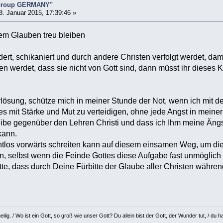
 Group GERMANY"
. Januar 2015, 17:39:46 »
em Glauben treu bleiben
ert, schikaniert und durch andere Christen verfolgt werdet, dami
n werdet, dass sie nicht von Gott sind, dann müsst ihr dieses
rlösung, schütze mich in meiner Stunde der Not, wenn ich mit de
tes mit Stärke und Mut zu verteidigen, ohne jede Angst in meiner
leibe gegenüber den Lehren Christi und dass ich Ihm meine Ängs
kann.
urchtlos vorwärts schreiten kann auf diesem einsamen Weg, um d
en, selbst wenn die Feinde Gottes diese Aufgabe fast unmöglic
itte, dass durch Deine Fürbitte der Glaube aller Christen währen
eilig. / Wo ist ein Gott, so groß wie unser Gott? Du allein bist der Gott, der Wunder tut, / d