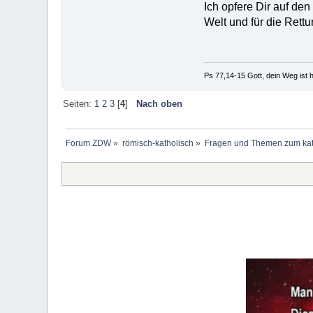
Ich opfere Dir auf de
Welt und für die Rettu
Ps 77,14-15 Gott, dein Weg ist h
Seiten:
1
2
3
[
4
]
Nach oben
Forum ZDW
»
römisch-katholisch
»
Fragen und Themen zum kat