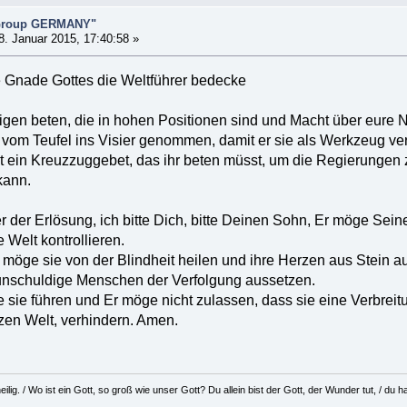
 Group GERMANY"
. Januar 2015, 17:40:58 »
e Gnade Gottes die Weltführer bedecke
enigen beten, die in hohen Positionen sind und Macht über eure 
h vom Teufel ins Visier genommen, damit er sie als Werkzeug v
st ein Kreuzzuggebet, das ihr beten müsst, um die Regierungen 
kann.
r der Erlösung, ich bitte Dich, bitte Deinen Sohn, Er möge Se
 Welt kontrollieren.
s möge sie von der Blindheit heilen und ihre Herzen aus Stein a
 unschuldige Menschen der Verfolgung aussetzen.
e sie führen und Er möge nicht zulassen, dass sie eine Verbrei
zen Welt, verhindern. Amen.
eilig. / Wo ist ein Gott, so groß wie unser Gott? Du allein bist der Gott, der Wunder tut, / d