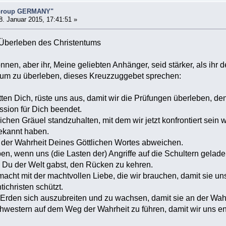
 Group GERMANY"
. Januar 2015, 17:41:51 »
Überleben des Christentums
nen, aber ihr, Meine geliebten Anhänger, seid stärker, als ihr 
t, um zu überleben, dieses Kreuzzuggebet sprechen:
itten Dich, rüste uns aus, damit wir die Prüfungen überleben, de
sion für Dich beendet.
lichen Gräuel standzuhalten, mit dem wir jetzt konfrontiert se
gekannt haben.
 der Wahrheit Deines Göttlichen Wortes abweichen.
iben, wenn uns (die Lasten der) Angriffe auf die Schultern gela
 Du der Welt gabst, den Rücken zu kehren.
acht mit der machtvollen Liebe, die wir brauchen, damit sie un
ichristen schützt.
f Erden sich auszubreiten und zu wachsen, damit sie an der Wahr
hwestern auf dem Weg der Wahrheit zu führen, damit wir uns 