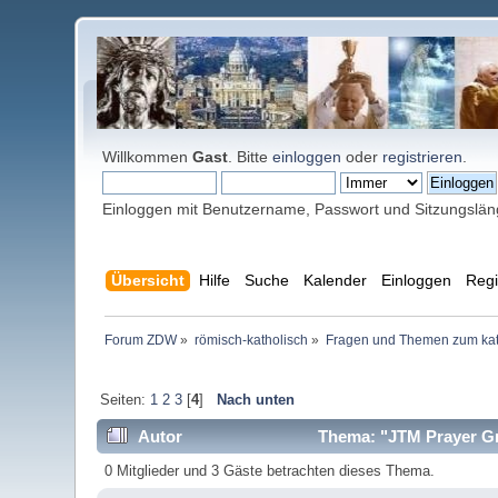
Willkommen
Gast
. Bitte
einloggen
oder
registrieren
.
Einloggen mit Benutzername, Passwort und Sitzungslä
Übersicht
Hilfe
Suche
Kalender
Einloggen
Regi
Forum ZDW
»
römisch-katholisch
»
Fragen und Themen zum kat
Seiten:
1
2
3
[
4
]
Nach unten
Autor
Thema: "JTM Prayer G
0 Mitglieder und 3 Gäste betrachten dieses Thema.