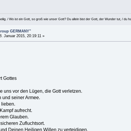
eilig. / Wo ist ein Gott, so groß wie unser Gott? Du allein bist der Gott, der Wunder tut, / d
 Group GERMANY"
. Januar 2015, 20:19:11 »
rt Gottes
e uns vor den Lügen, die Gott verletzen.
n und seiner Armee.
 lieben.
Kampf aufrecht.
serem Glauben.
icheren Zufluchtsort.
 und Deinen Heiligen Willen zu verteidigen.