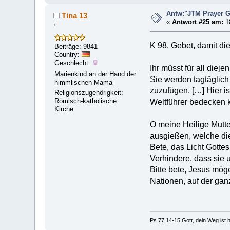
Antw:"JTM Prayer
Tina 13
«
Antwort #25 am:
18
'
K 98. Gebet, damit di
Beiträge: 9841
Country:
Geschlecht:
Ihr müsst für all diej
Marienkind an der Hand der
Sie werden tagtäglic
himmlischen Mama
zuzufügen. […] Hier i
Religionszugehörigkeit:
Römisch-katholische
Weltführer bedecken 
Kirche
O meine Heilige Mutte
ausgießen, welche die
Bete, das Licht Gotte
Verhindere, dass sie
Bitte bete, Jesus mög
Nationen, auf der gan
Ps 77,14-15 Gott, dein Weg ist h