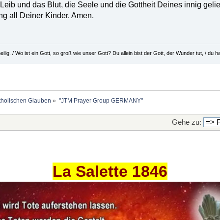
n Leib und das Blut, die Seele und die Gottheit Deines innig ge
ng all Deiner Kinder. Amen.
eilig. / Wo ist ein Gott, so groß wie unser Gott? Du allein bist der Gott, der Wunder tut, / d
holischen Glauben
»
"JTM Prayer Group GERMANY"
Gehe zu:
La Salette 1846