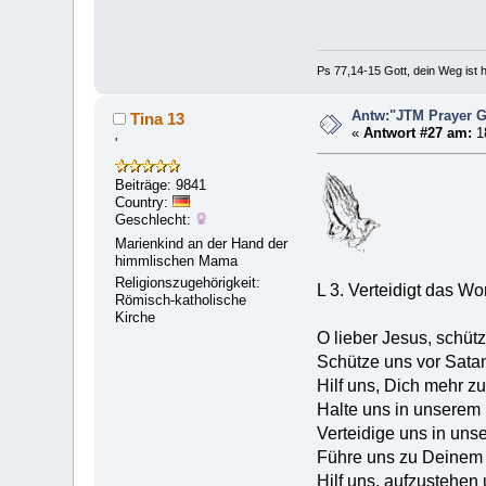
Ps 77,14-15 Gott, dein Weg ist h
Antw:"JTM Prayer
Tina 13
«
Antwort #27 am:
18
'
Beiträge: 9841
Country:
Geschlecht:
Marienkind an der Hand der
himmlischen Mama
Religionszugehörigkeit:
L 3. Verteidigt das Wo
Römisch-katholische
Kirche
O lieber Jesus, schütz
Schütze uns vor Sata
Hilf uns, Dich mehr zu
Halte uns in unserem 
Verteidige uns in un
Führe uns zu Deinem s
Hilf uns, aufzustehen