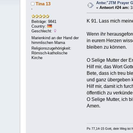
Antw:"JTM Prayer
Tina 13
«
Antwort #24 am:
18
'
K 91. Lass mich mein
Beiträge: 9841
Country:
Geschlecht:
Wenn ihr herausgeford
Marienkind an der Hand der
in eurem Herzen wisse
himmlischen Mama
bleiben zu können.
Religionszugehörigkeit:
Römisch-katholische
Kirche
O Selige Mutter der E
Hilf mir, das Wort Got
Bete, dass ich treu b
und ganz übergeben 
Hilf mir, damit ich f
öffentlich zu verkünd
O Selige Mutter, ich b
Amen.
Ps 77,14-15 Gott, dein Weg ist h