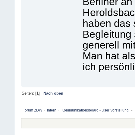
Berliner an
Heroldsbac
haben das s
Begleitung 
generell mit
Man hat al
ich persönl
Seiten: [
1
]
Nach oben
Forum ZDW
»
Intern
»
Kommunikationsboard - User Vorstellung 
»