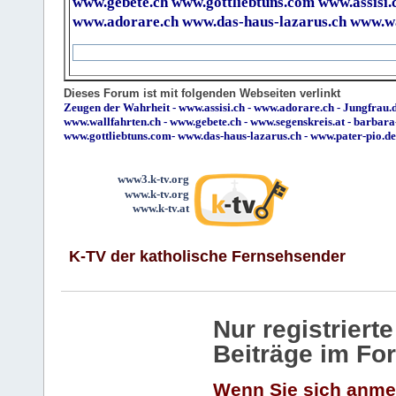
www.gebete.ch
www.gottliebtuns.com
www.assisi.
www.adorare.ch
www.das-haus-lazarus.ch
www.wa
Dieses Forum ist mit folgenden Webseiten verlinkt
Zeugen der Wahrheit
-
www.assisi.ch
-
www.adorare.ch
-
Jungfrau.d
www.wallfahrten.ch
-
www.gebete.ch
-
www.segenskreis.at
-
barbara
www.gottliebtuns.com
-
www.das-haus-lazarus.ch
-
www.pater-pio.de
www3.k-tv.org
www.k-tv.org
www.k-tv.at
K-TV der katholische Fernsehsender
Nur registrier
Beiträge im Fo
Wenn Sie sich anme