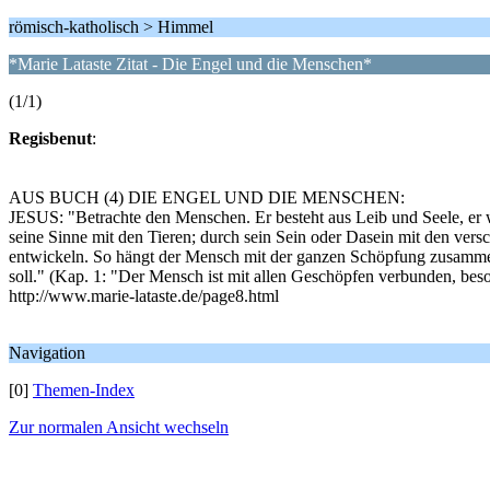
römisch-katholisch > Himmel
*Marie Lataste Zitat - Die Engel und die Menschen*
(1/1)
Regisbenut
:
AUS BUCH (4) DIE ENGEL UND DIE MENSCHEN:
JESUS: "Betrachte den Menschen. Er besteht aus Leib und Seele, er w
seine Sinne mit den Tieren; durch sein Sein oder Dasein mit den ver
entwickeln. So hängt der Mensch mit der ganzen Schöpfung zusammen
soll." (Kap. 1: "Der Mensch ist mit allen Geschöpfen verbunden, bes
http://www.marie-lataste.de/page8.html
Navigation
[0]
Themen-Index
Zur normalen Ansicht wechseln