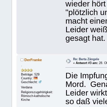
wieder hört
"plötzlich 
macht einem
Leider weiß
gesagt hat.
Re: Berta Zängele
DerFranke
«
Antwort #3 am:
28. Ok
.
Die Impfung
Beiträge: 529
Country:
Mord. Gena
Geschlecht:
Verdana
Leider wirk
Religionszugehörigkeit:
Römisch-katholische
so daß viel
Kirche