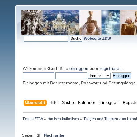
Webseite ZDW
Willkommen
Gast
. Bitte
einloggen
oder
registrieren
.
Einloggen mit Benutzername, Passwort und Sitzungslänge
Übersicht
Hilfe
Suche
Kalender
Einloggen
Registr
Forum ZDW
»
römisch-katholisch
»
Fragen und Themen zum kathol
Seiten: [
1
]
Nach unten