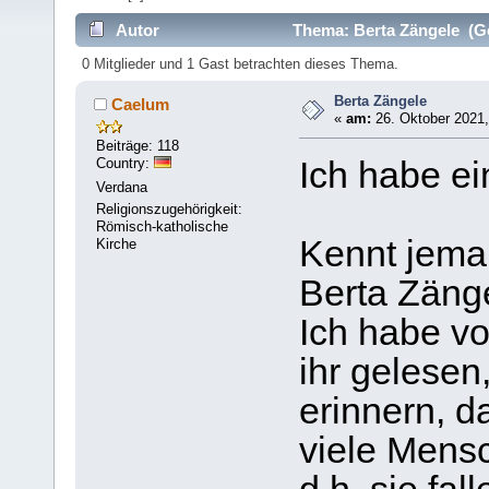
Autor
Thema: Berta Zängele (Ge
0 Mitglieder und 1 Gast betrachten dieses Thema.
Berta Zängele
Caelum
«
am:
26. Oktober 2021,
Beiträge: 118
Country:
Ich habe ei
Verdana
Religionszugehörigkeit:
Römisch-katholische
Kennt jema
Kirche
Berta Zäng
Ich habe vo
ihr gelesen
erinnern, d
viele Mens