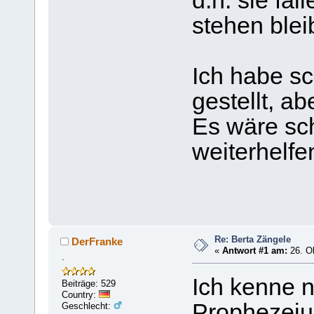
d.h. sie fal
stehen bleib
Ich habe s
gestellt, ab
Es wäre sc
weiterhelfe
Re: Berta Zängele
DerFranke
«
Antwort #1 am:
26. Ok
.
Ich kenne n
Beiträge: 529
Country:
Prophezeiu
Geschlecht: