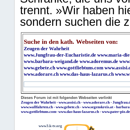
trennt. »Wir haben hi
sondern suchen die z
Suche in den kath. Webseiten von:
Zeugen der Wahrheit
www.Jungfrau-der-Eucharistie.de
www.maria-die
www.barbara-weigand.de
www.adoremus.de
www.
www.gebete.ch
www.gottliebtuns.com
www.assisi.
www.adorare.ch
www.das-haus-lazarus.ch
www.wa
Dieses Forum ist mit folgenden Webseiten verlinkt
Zeugen der Wahrheit
-
www.assisi.ch
-
www.adorare.ch
-
Jungfrau.d
www.wallfahrten.ch
-
www.gebete.ch
-
www.segenskreis.at
-
barbara
www.gottliebtuns.com
-
www.das-haus-lazarus.ch
-
www.pater-pio.de
www3.k-tv.org