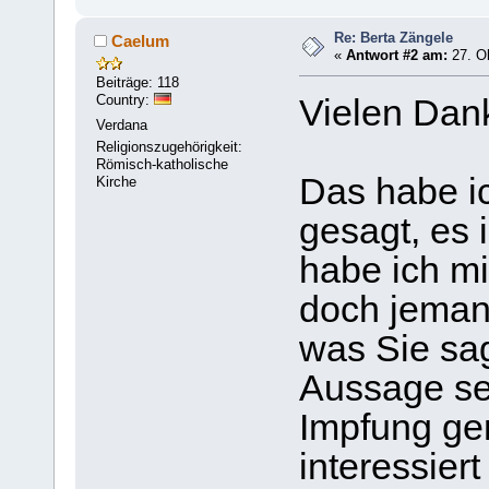
Re: Berta Zängele
Caelum
«
Antwort #2 am:
27. Ok
Beiträge: 118
Country:
Vielen Dank
Verdana
Religionszugehörigkeit:
Römisch-katholische
Das habe i
Kirche
gesagt, es i
habe ich mi
doch jeman
was Sie sag
Aussage se
Impfung ge
interessie