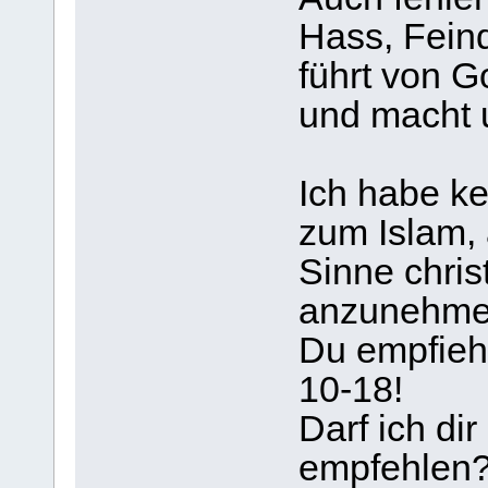
Hass, Feind
führt von G
und macht 
Ich habe k
zum Islam, 
Sinne chris
anzunehme
Du empfiehl
10-18!
Darf ich dir
empfehlen