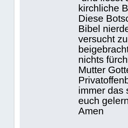
kirchliche 
Diese Botsc
Bibel nierd
versucht z
beigebracht
nichts fürc
Mutter Gott
Privatoffe
immer das s
euch gelern
Amen