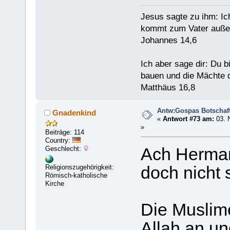
Jesus sagte zu ihm: Ic
kommt zum Vater außer
Johannes 14,6
Ich aber sage dir: Du 
bauen und die Mächte d
Matthäus 16,8
Antw:Gospas Botschaf
Gnadenkind
«
Antwort #73 am:
03. 
»
Beiträge: 114
Country:
Geschlecht:
Ach Herman
Religionszugehörigkeit:
doch nicht s
Römisch-katholische
Kirche
Die Muslime
Allah an un