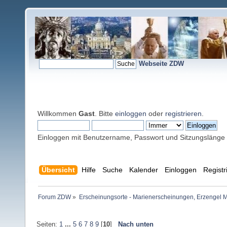
Webseite ZDW
Willkommen
Gast
. Bitte
einloggen
oder
registrieren
.
Einloggen mit Benutzername, Passwort und Sitzungslänge
Übersicht
Hilfe
Suche
Kalender
Einloggen
Registr
Forum ZDW
»
Erscheinungsorte - Marienerscheinungen, Erzengel Michae
Seiten:
1
...
5
6
7
8
9
[
10
]
Nach unten