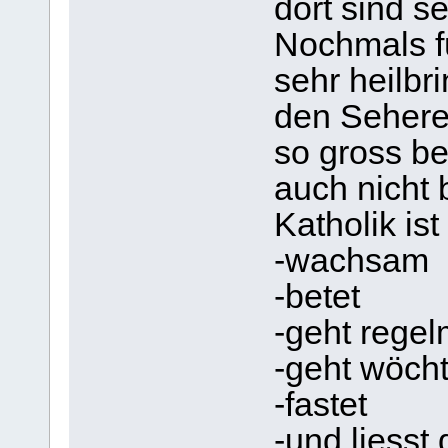
dort sind se
Nochmals fü
sehr heilbr
den Sehere
so gross be
auch nicht 
Katholik ist
-wachsam
-betet
-geht regel
-geht wöcht
-fastet
-und liesst 