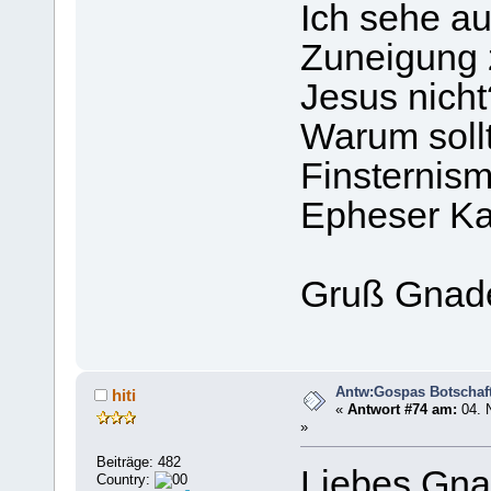
Ich sehe a
Zuneigung z
Jesus nicht
Warum sollt
Finsternis
Epheser Kap
Gruß Gnad
Antw:Gospas Botschaf
hiti
«
Antwort #74 am:
04. 
»
Beiträge: 482
Liebes Gna
Country: