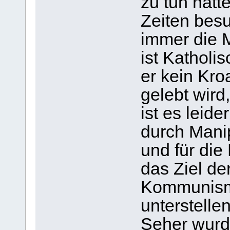
zu tun hatt
Zeiten besu
immer die M
ist Katholi
er kein Kro
gelebt wird
ist es leid
durch Mani
und für di
das Ziel d
Kommunismus
unterstelle
Seher wurd