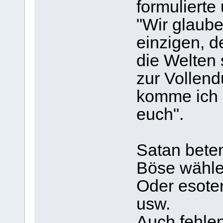
formulierte 
"Wir glaub
einzigen, d
die Welten 
zur Vollend
komme ich 
euch".
Satan bete
Böse wähle
Oder esote
usw.
Auch fehle