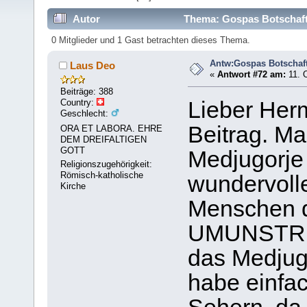
Autor
Thema: Gospas Botschaft
0 Mitglieder und 1 Gast betrachten dieses Thema.
Antw:Gospas Botschaf
Laus Deo
«
Antwort #72 am:
11. O
Beiträge: 388
Country:
Lieber Her
Geschlecht:
Beitrag. Ma
ORA ET LABORA. EHRE
DEM DREIFALTIGEN
GOTT
Medjugorje 
Religionszugehörigkeit:
Römisch-katholische
wundervoller
Kirche
Menschen do
UMUNSTRIT
das Medjugor
habe einfac