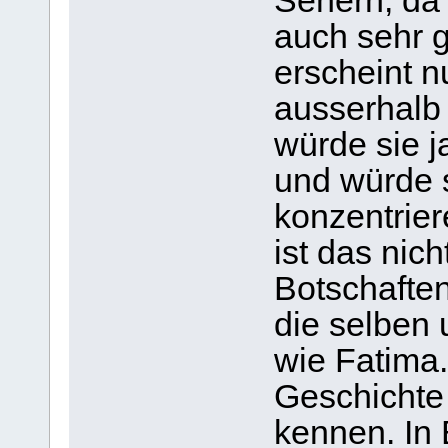
Sehern, da 
auch sehr 
erscheint n
ausserhalb
würde sie 
und würde s
konzentrier
ist das nic
Botschaften
die selben 
wie Fatima
Geschichte
kennen. In