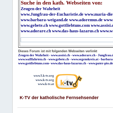
Suche in den kath. Webseiten von:
Zeugen der Wahrheit
www.Jungfrau-der-Eucharistie.de
www.maria-die
www.barbara-weigand.de
www.adoremus.de
www.
www.gebete.ch
www.gottliebtuns.com
www.assisi.
www.adorare.ch
www.das-haus-lazarus.ch
www.wa
Dieses Forum ist mit folgenden Webseiten verlinkt
Zeugen der Wahrheit
-
www.assisi.ch
-
www.adorare.ch
-
Jungfrau.d
www.wallfahrten.ch
-
www.gebete.ch
-
www.segenskreis.at
-
barbara
www.gottliebtuns.com
-
www.das-haus-lazarus.ch
-
www.pater-pio.de
www3.k-tv.org
www.k-tv.org
www.k-tv.at
K-TV der katholische Fernsehsender