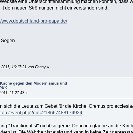
Website eine Unterschriftensammlung machen könnten, dass wir 
mit den neuen Strömungen nicht einverstanden sind.
://www.deutschland-pro-papa.de/
d Segen
i 2011, 16:17:21 von Fanny
»
le Kirche gegen den Modernismus und
.RKK
 2011, 11:27:43 »
 sich die Leute zum Gebet für die Kirche: Oremus pro ecclesia/
k.com/event.php?eid=218667488174924
g "Traditionalist" nicht so gerne. Denn ich glaube an die Kirch
modern ist. Die Wahrheit ist ewig und kann in keine Zeit gepresst