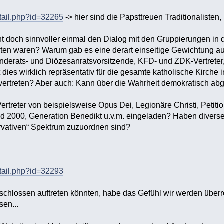
etail.php?id=32265
-> hier sind die Papsttreuen Traditionalisten,
cht doch sinnvoller einmal den Dialog mit den Gruppierungen in 
eten waren? Warum gab es eine derart einseitige Gewichtung a
nderats- und Diözesanratsvorsitzende, KFD- und ZDK-Vertreter,
 dies wirklich repräsentativ für die gesamte katholische Kirche
 vertreten? Aber auch: Kann über die Wahrheit demokratisch a
rtreter von beispielsweise Opus Dei, Legionäre Christi, Peti
end 2000, Generation Benedikt u.v.m. eingeladen? Haben diverse B
rvativen“ Spektrum zuzuordnen sind?
etail.php?id=32293
chlossen auftreten könnten, habe das Gefühl wir werden überrol
en...