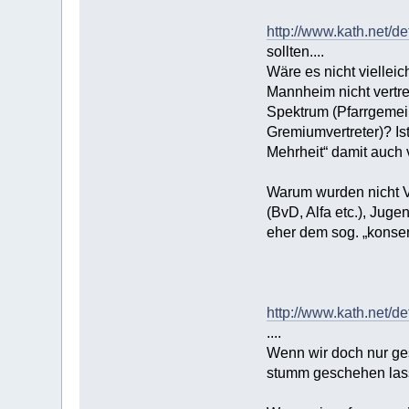
http://www.kath.net/d
sollten....
Wäre es nicht viellei
Mannheim nicht vertr
Spektrum (Pfarrgemei
Gremiumvertreter)? Ist
Mehrheit“ damit auch
Warum wurden nicht Ve
(BvD, Alfa etc.), Jug
eher dem sog. „konse
http://www.kath.net/d
....
Wenn wir doch nur ges
stumm geschehen lass