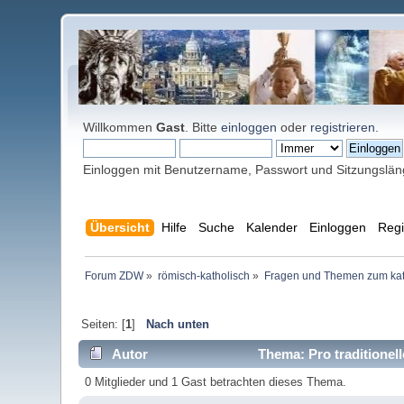
Willkommen
Gast
. Bitte
einloggen
oder
registrieren
.
Einloggen mit Benutzername, Passwort und Sitzungslä
Übersicht
Hilfe
Suche
Kalender
Einloggen
Regi
Forum ZDW
»
römisch-katholisch
»
Fragen und Themen zum kat
Seiten: [
1
]
Nach unten
Autor
Thema: Pro traditionel
0 Mitglieder und 1 Gast betrachten dieses Thema.