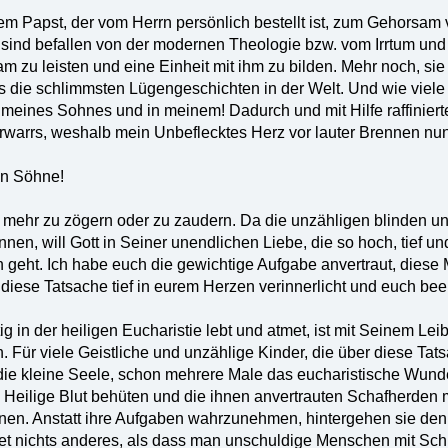
dem Papst, der vom Herrn persönlich bestellt ist, zum Gehorsam 
n, sind befallen von der modernen Theologie bzw. vom Irrtum un
zu leisten und eine Einheit mit ihm zu bilden. Mehr noch, si
die schlimmsten Lügengeschichten in der Welt. Und wie viele 
meines Sohnes und in meinem! Dadurch und mit Hilfe raffinierter
rwarrs, weshalb mein Unbeflecktes Herz vor lauter Brennen nun 
en Söhne!
t mehr zu zögern oder zu zaudern. Da die unzähligen blinden 
en, will Gott in Seiner unendlichen Liebe, die so hoch, tief und
n geht. Ich habe euch die gewichtige Aufgabe anvertraut, diese 
diese Tatsache tief in eurem Herzen verinnerlicht und euch beei
ig in der heiligen Eucharistie lebt und atmet, ist mit Seinem Le
n. Für viele Geistliche und unzählige Kinder, die über diese Tat
die kleine Seele, schon mehrere Male das eucharistische Wunde
 Heilige Blut behüten und die ihnen anvertrauten Schafherden m
nnen. Anstatt ihre Aufgaben wahrzunehmen, hintergehen sie den 
et nichts anderes, als dass man unschuldige Menschen mit Sch