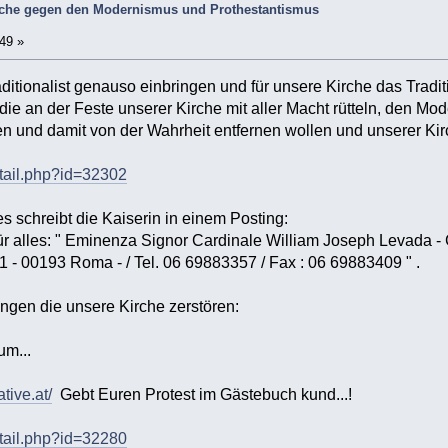
Kirche gegen den Modernismus und Prothestantismus
:49 »
aditionalist genauso einbringen und für unsere Kirche das Tradi
 die an der Feste unserer Kirche mit aller Macht rütteln, den M
en und damit von der Wahrheit entfernen wollen und unserer Ki
etail.php?id=32302
s schreibt die Kaiserin in einem Posting:
für alles: " Eminenza Signor Cardinale William Joseph Levada -
11 - 00193 Roma - / Tel. 06 69883357 / Fax : 06 69883409 " .
ngen die unsere Kirche zerstören:
m...
ative.at/
Gebt Euren Protest im Gästebuch kund...!
etail.php?id=32280