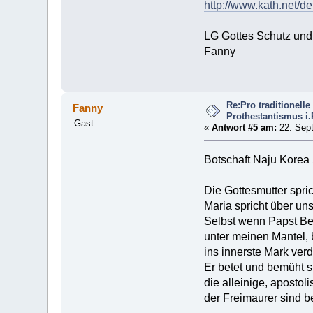
http://www.kath.net/d
LG Gottes Schutz un
Fanny
Re:Pro traditionel
Fanny
Prothestantismus i
Gast
«
Antwort #5 am:
22. Sept
Botschaft Naju Korea
Die Gottesmutter spri
Maria spricht über un
Selbst wenn Papst Ben
unter meinen Mantel, 
ins innerste Mark ver
Er betet und bemüht s
die alleinige, apostol
der Freimaurer sind b