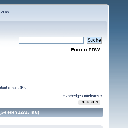
e ZDW
Forum ZDW:
stantismus i.RKK
« vorheriges
nächstes »
DRUCKEN
(Gelesen 12723 mal)