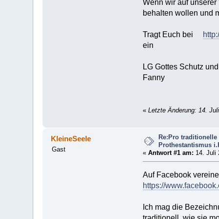
Wenn wir auf unserer 
behalten wollen und 
Tragt Euch bei
http
ein
LG Gottes Schutz un
Fanny
«
Letzte Änderung: 14. Jul
Re:Pro traditionel
KleineSeele
Prothestantismus i
Gast
«
Antwort #1 am:
14. Juli
Auf Facebook vereinen
https://www.faceboo
Ich mag die Bezeichnun
traditionell, wie sie 