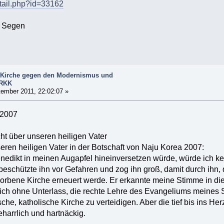
etail.php?id=33162
d Segen
le Kirche gegen den Modernismus und
.RKK
ember 2011, 22:02:07 »
 2007
cht über unseren heiligen Vater
seren heiligen Vater in der Botschaft von Naju Korea 2007:
edikt in meinen Augapfel hineinversetzen würde, würde ich kei
beschützte ihn vor Gefahren und zog ihn groß, damit durch ihn, 
dorbene Kirche erneuert werde. Er erkannte meine Stimme in di
ich ohne Unterlass, die rechte Lehre des Evangeliums meines So
ische, katholische Kirche zu verteidigen. Aber die tief bis ins
eharrlich und hartnäckig.