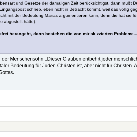
sart und Gesetze der damaligen Zeit berücksichtigst, dann mußt Du 
Eingangspost schrieb, eben nicht in Betracht kommt, weil das völlig 
cht mit der Bedeutung Marias argumentieren kann, denn die hat sie fü
ie abgestellt hätte).
frei herangeht, dann bestehen die von mir skizzierten Probleme..
n, der Menschensohn...Dieser Glauben entbehrt jeder menschl
ler Bedeutung für Juden-Christen ist, aber nicht für Christe
Gottes.