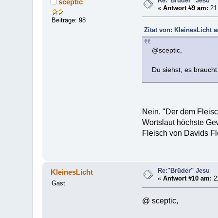
Re:"Brüder" Jesu
sceptic
«
Antwort #9 am:
21.
Beiträge: 98
Zitat von: KleinesLicht 
@sceptic,
Du siehst, es braucht
Nein. "Der dem Fleis
Wortslaut höchste Ge
Fleisch von Davids Fle
Re:"Brüder" Jesu
KleinesLicht
«
Antwort #10 am:
21
Gast
@ sceptic,