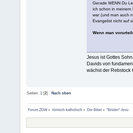
Gerade WENN Du Leben
ich schon in meinem 
war (und man auch ni
Evangelist nicht auf s
Wenn man vorurteils
Jesus ist Gottes Soh
Davids von fundamenta
wächst der Rebstock 
Seiten:
1
[
2
]
Nach oben
Forum ZDW
»
römisch-katholisch
»
Die Bibel
»
"Brüder" Jesu