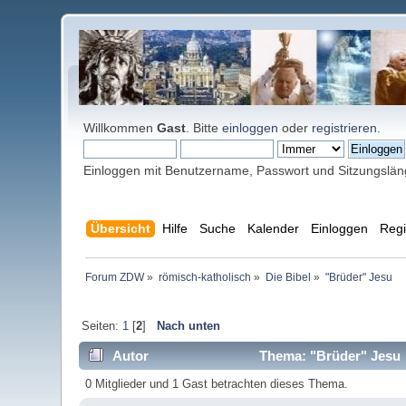
Willkommen
Gast
. Bitte
einloggen
oder
registrieren
.
Einloggen mit Benutzername, Passwort und Sitzungslä
Übersicht
Hilfe
Suche
Kalender
Einloggen
Regi
Forum ZDW
»
römisch-katholisch
»
Die Bibel
»
"Brüder" Jesu
Seiten:
1
[
2
]
Nach unten
Autor
Thema: "Brüder" Jesu 
0 Mitglieder und 1 Gast betrachten dieses Thema.