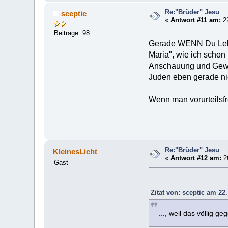
Re:"Brüder" Jesu
sceptic
«
Antwort #11 am:
22
Beiträge: 98
Gerade WENN Du Leben
Maria", wie ich schon
Anschauung und Gewoh
Juden eben gerade nich
Wenn man vorurteilsfr
Re:"Brüder" Jesu
KleinesLicht
«
Antwort #12 am:
26
Gast
Zitat von: sceptic am 22
..., weil das völlig 