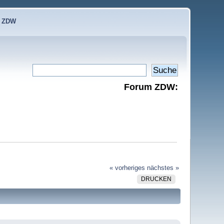
e ZDW
Forum ZDW:
« vorheriges
nächstes »
DRUCKEN