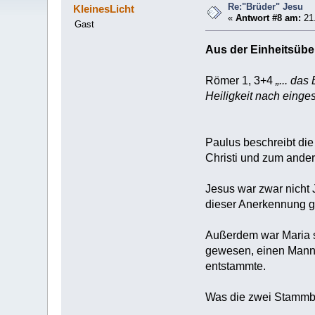
Re:"Brüder" Jesu
KleinesLicht
«
Antwort #8 am:
21.
Gast
Aus der Einheitsübe
Römer 1, 3+4
„... da
Heiligkeit nach eingese
Paulus beschreibt di
Christi und zum ande
Jesus war zwar nicht 
dieser Anerkennung g
Außerdem war Maria sc
gewesen, einen Mann i
entstammte.
Was die zwei Stammba