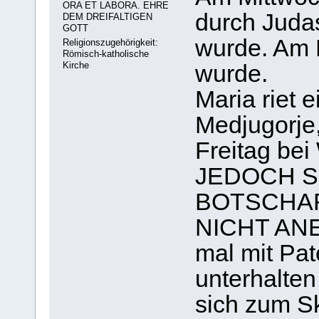
ORA ET LABORA. EHRE
durch Juda
DEM DREIFALTIGEN
GOTT
wurde. Am F
Religionszugehörigkeit:
Römisch-katholische
Kirche
wurde.
Maria riet 
Medjugorje
Freitag bei
JEDOCH S
BOTSCHAF
NICHT ANE
mal mit Pat
unterhalten
sich zum S