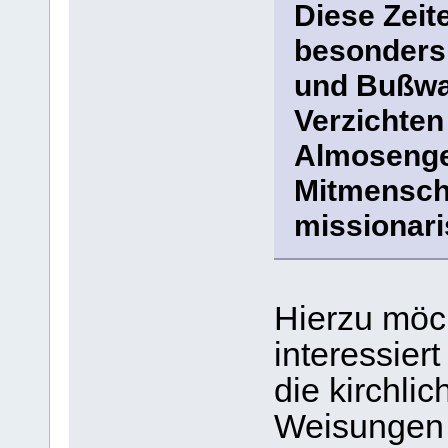
Diese Zeit
besonders 
und Bußwall
Verzichten
Almosenge
Mitmensche
missionari
Hierzu möch
interessier
die kirchli
Weisungen 