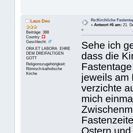
Re:Kirchliche Fastenta
Laus Deo
«
Antwort #6 am:
21. D
»
Beiträge: 388
Country:
Geschlecht:
Sehe ich ge
ORA ET LABORA. EHRE
dass die Kir
DEM DREIFALTIGEN
GOTT
Fastentage 
Religionszugehörigkeit:
Römisch-katholische
Kirche
jeweils am 
verzichte a
mich einma
Zwischenma
Fastenzeite
Ostern und