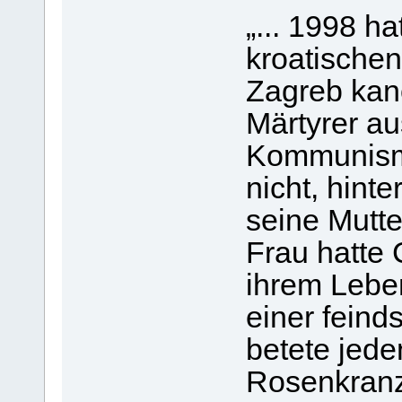
„... 1998 ha
kroatischen
Zagreb kano
Märtyrer au
Kommunismu
nicht, hint
seine Mutt
Frau hatte C
ihrem Leben
einer feind
betete jede
Rosenkranz 