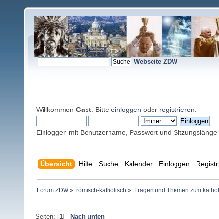
Webseite ZDW
Willkommen
Gast
. Bitte
einloggen
oder
registrieren
.
Einloggen mit Benutzername, Passwort und Sitzungslänge
Übersicht
Hilfe
Suche
Kalender
Einloggen
Registr
Forum ZDW
»
römisch-katholisch
»
Fragen und Themen zum kathol
Seiten: [
1
]
Nach unten