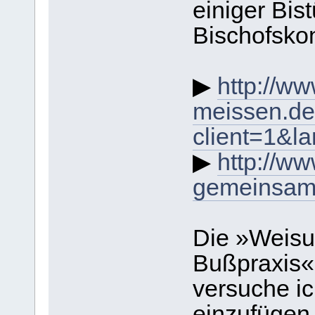
einiger Bis
Bischofsko
▶
http://w
meissen.de
client=1&l
▶
http://ww
gemeinsam/
Die »Weisu
Bußpraxis«
versuche ic
einzufügen.