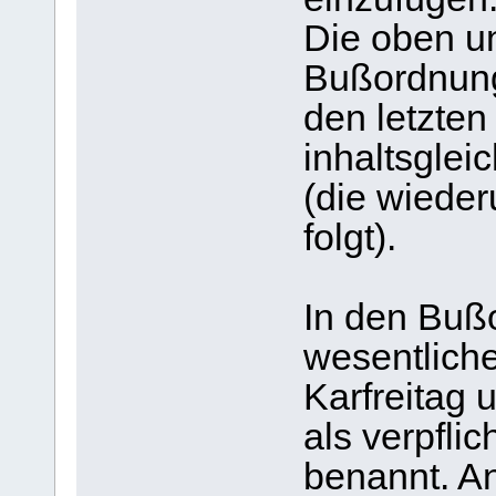
Die oben un
Bußordnung 
den letzten 
inhaltsglei
(die wiede
folgt).
In den Buß
wesentlich
Karfreitag 
als verpfli
benannt. A