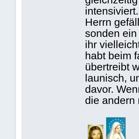
intensivier
Herrn gefäll
sonden ein
ihr vielleic
habt beim 
übertreibt 
launisch, u
davor. Wenn
die andern 