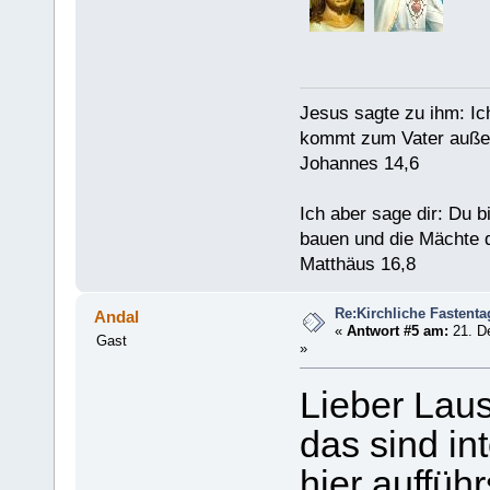
Jesus sagte zu ihm: Ic
kommt zum Vater außer
Johannes 14,6
Ich aber sage dir: Du 
bauen und die Mächte d
Matthäus 16,8
Re:Kirchliche Fastenta
Andal
«
Antwort #5 am:
21. D
Gast
»
Lieber Lau
das sind in
hier aufführ