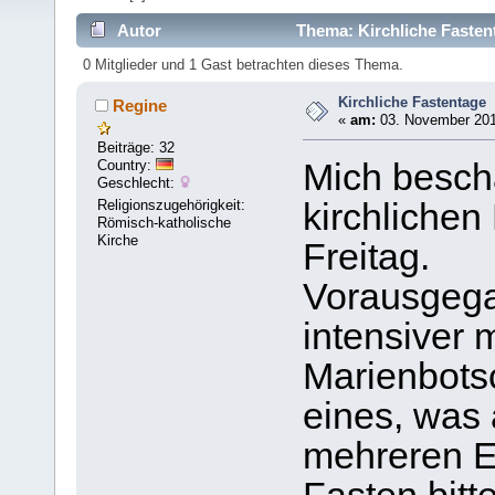
Autor
Thema: Kirchliche Fasten
0 Mitglieder und 1 Gast betrachten dieses Thema.
Kirchliche Fastentage
Regine
«
am:
03. November 201
Beiträge: 32
Country:
Mich beschä
Geschlecht:
Religionszugehörigkeit:
kirchlichen
Römisch-katholische
Kirche
Freitag.
Vorausgega
intensiver 
Marienbots
eines, was a
mehreren E