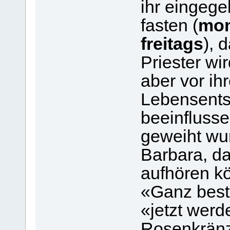
ihr eingege
fasten (
mon
freitags
), 
Priester wi
aber vor i
Lebensents
beeinflusse
geweiht wur
Barbara, da
aufhören kön
«Ganz besti
«jetzt werd
Rosenkränz