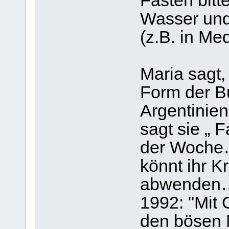
Fasten bitt
Wasser und 
(z.B. in Med
Maria sagt,
Form der Bu
Argentinien
sagt sie „ 
der Woche…
könnt ihr K
abwenden….
1992: "Mit 
den bösen 