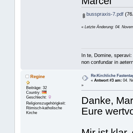
Marcel
busspraxis-7.pdf
(76.
«
Letzte Änderung: 04. Novem
In te, Domine, speravi:
non confundar in aeter
Re:Kirchliche Fastenta
Regine
«
Antwort #3 am:
04. N
»
Beiträge: 32
Country:
Geschlecht:
Danke, Marc
Religionszugehörigkeit:
Römisch-katholische
Eure wertvo
Kirche
Mir ist kla