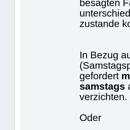
besagten F
unterschied
zustande 
In Bezug a
(Samstagspr
gefordert
m
samstags
a
verzichten.
Oder