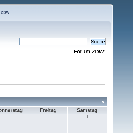
e ZDW
Forum ZDW:
»
onnerstag
Freitag
Samstag
1