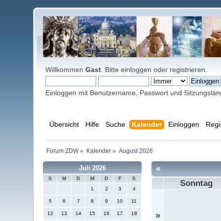
Willkommen
Gast
. Bitte
einloggen
oder
registrieren
.
Einloggen mit Benutzername, Passwort und Sitzungslä
Übersicht
Hilfe
Suche
Kalender
Einloggen
Regi
Forum ZDW
»
Kalender
»
August 2026
«
Juli 2026
S
M
D
M
D
F
S
Sonntag
1
2
3
4
5
6
7
8
9
10
11
12
13
14
15
16
17
18
»