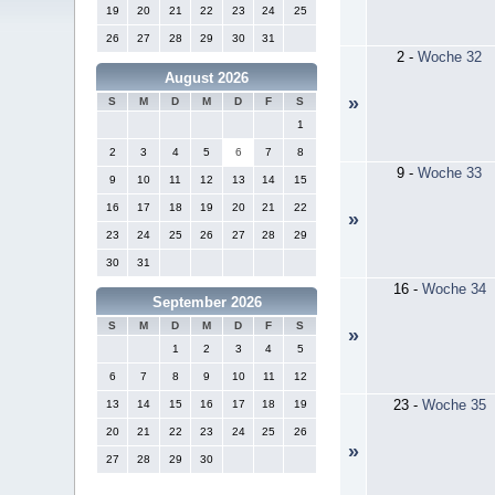
19
20
21
22
23
24
25
26
27
28
29
30
31
2
-
Woche 32
August 2026
»
S
M
D
M
D
F
S
1
2
3
4
5
6
7
8
9
-
Woche 33
9
10
11
12
13
14
15
16
17
18
19
20
21
22
»
23
24
25
26
27
28
29
30
31
16
-
Woche 34
September 2026
S
M
D
M
D
F
S
»
1
2
3
4
5
6
7
8
9
10
11
12
23
-
Woche 35
13
14
15
16
17
18
19
20
21
22
23
24
25
26
»
27
28
29
30