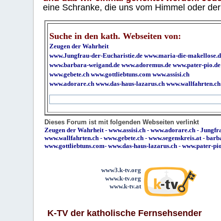
eine Schranke, die uns vom Himmel oder der H
Suche in den kath. Webseiten von:
Zeugen der Wahrheit
www.Jungfrau-der-Eucharistie.de
www.maria-die-makellose.d
www.barbara-weigand.de
www.adoremus.de
www.pater-pio.de
www.gebete.ch
www.gottliebtuns.com
www.assisi.ch
www.adorare.ch
www.das-haus-lazarus.ch
www.wallfahrten.ch
Dieses Forum ist mit folgenden Webseiten verlinkt
Zeugen der Wahrheit
-
www.assisi.ch
-
www.adorare.ch
-
Jungfra
www.wallfahrten.ch
-
www.gebete.ch
-
www.segenskreis.at
-
barb
www.gottliebtuns.com
-
www.das-haus-lazarus.ch
-
www.pater-pi
www3.k-tv.org
www.k-tv.org
www.k-tv.at
K-TV der katholische Fernsehsender