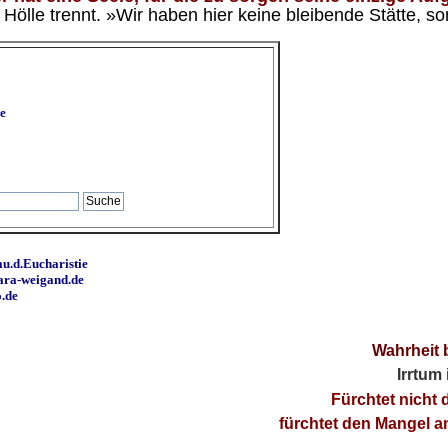
ölle trennt. »Wir haben hier keine bleibende Stätte, so
e
u.d.Eucharistie
ara-weigand.de
o.de
Wahrheit 
Irrtum
Fürchtet nicht 
fürchtet den Mangel 