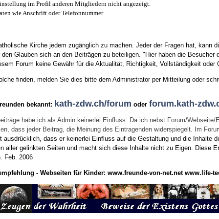
instellung im Profil anderen Mitgliedern nicht angezeigt.
aten wie Anschrift oder Telefonnummer
tholische Kirche jedem zugänglich zu machen. Jeder der Fragen hat, kann di
den Glauben sich an den Beiträgen zu beteiligen. "Hier haben die Besucher d
sem Forum keine Gewähr für die Aktualität, Richtigkeit, Vollständigkeit oder Q
he finden, melden Sie dies bitte dem Administrator per Mitteilung oder schr
kath-zdw.ch/forum
forum.kath-zdw.
Freunden bekannt:
oder
eiträge habe ich als Admin keinerlei Einfluss. Da ich nebst Forum/Webseite/
wissen, dass jeder Beitrag, die Meinung des Eintragenden widerspiegelt. Im Fo
usdrücklich, dass er keinerlei Einfluss auf die Gestaltung und die Inhalte d
en aller gelinkten Seiten und macht sich diese Inhalte nicht zu Eigen.
Diese Er
n.
Feb. 2006
empfehlung - Webseiten für Kinder:
www.freunde-von-net.net
www.life-te