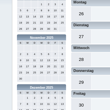
Montag
1
2
3
4
5
6
7
8
9
10
11
26
12
13
14
15
16
17
18
19
20
21
22
23
24
25
Dienstag
26
27
28
29
30
31
27
November 2025
S
M
D
M
D
F
S
Mittwoch
1
2
3
4
5
6
7
8
28
9
10
11
12
13
14
15
16
17
18
19
20
21
22
Donnerstag
23
24
25
26
27
28
29
30
29
Dezember 2025
S
M
D
M
D
F
S
Freitag
1
2
3
4
5
6
7
8
9
10
11
12
13
30