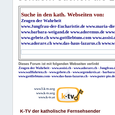
Suche in den kath. Webseiten von:
Zeugen der Wahrheit
www.Jungfrau-der-Eucharistie.de
www.maria-die
www.barbara-weigand.de
www.adoremus.de
www.
www.gebete.ch
www.gottliebtuns.com
www.assisi.
www.adorare.ch
www.das-haus-lazarus.ch
www.wa
Dieses Forum ist mit folgenden Webseiten verlinkt
Zeugen der Wahrheit
-
www.assisi.ch
-
www.adorare.ch
-
Jungfrau.d
www.wallfahrten.ch
-
www.gebete.ch
-
www.segenskreis.at
-
barbara
www.gottliebtuns.com
-
www.das-haus-lazarus.ch
-
www.pater-pio.de
www3.k-tv.org
www.k-tv.org
www.k-tv.at
K-TV der katholische Fernsehsender