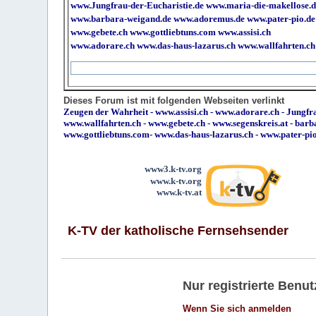
www.Jungfrau-der-Eucharistie.de
www.maria-die-makellose.d
www.barbara-weigand.de
www.adoremus.de
www.pater-pio.de
www.gebete.ch
www.gottliebtuns.com
www.assisi.ch
www.adorare.ch
www.das-haus-lazarus.ch
www.wallfahrten.ch
Dieses Forum ist mit folgenden Webseiten verlinkt
Zeugen der Wahrheit
-
www.assisi.ch
-
www.adorare.ch
-
Jungfra
www.wallfahrten.ch
-
www.gebete.ch
-
www.segenskreis.at
-
barb
www.gottliebtuns.com
-
www.das-haus-lazarus.ch
-
www.pater-pi
www3.k-tv.org
www.k-tv.org
www.k-tv.at
K-TV der katholische Fernsehsender
Nur registrierte Ben
Wenn Sie sich anmelden