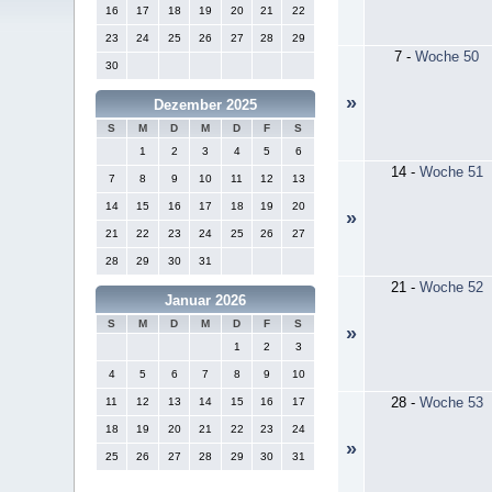
16
17
18
19
20
21
22
23
24
25
26
27
28
29
7
-
Woche 50
30
»
Dezember 2025
S
M
D
M
D
F
S
1
2
3
4
5
6
14
-
Woche 51
7
8
9
10
11
12
13
14
15
16
17
18
19
20
»
21
22
23
24
25
26
27
28
29
30
31
21
-
Woche 52
Januar 2026
S
M
D
M
D
F
S
»
1
2
3
4
5
6
7
8
9
10
28
-
Woche 53
11
12
13
14
15
16
17
18
19
20
21
22
23
24
»
25
26
27
28
29
30
31