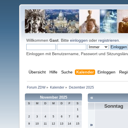
Willkommen
Gast
. Bitte
einloggen
oder
registrieren
.
Einloggen mit Benutzername, Passwort und Sitzungslä
Übersicht
Hilfe
Suche
Kalender
Einloggen
Regi
Forum ZDW
»
Kalender
»
Dezember 2025
«
November 2025
S
M
D
M
D
F
S
Sonntag
1
2
3
4
5
6
7
8
9
10
11
12
13
14
15
»