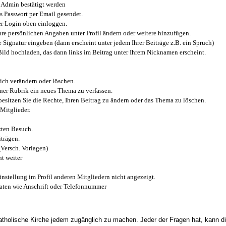
Admin bestätigt werden
 Passwort per Email gesendet.
r Login oben einloggen.
e persönlichen Angaben unter Profil ändern oder weitere hinzufügen.
e Signatur eingeben (dann erscheint unter jedem Ihrer Beiträge z.B. ein Spruch)
 Bild hochladen, das dann links im Beitrag unter Ihrem Nicknamen erscheint.
ich verändern oder löschen.
iner Rubrik ein neues Thema zu verfassen.
esitzen Sie die Rechte, Ihren Beitrag zu ändern oder das Thema zu löschen.
Mitglieder.
zten Besuch.
trägen.
(Versch. Vorlagen)
t weiter
instellung im Profil anderen Mitgliedern nicht angezeigt.
aten wie Anschrift oder Telefonnummer
tholische Kirche jedem zugänglich zu machen. Jeder der Fragen hat, kann di