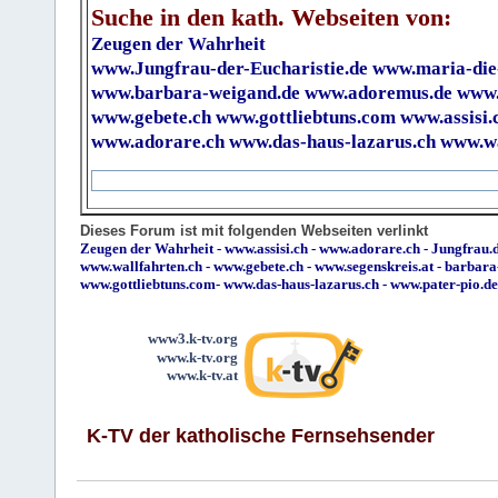
Suche in den kath. Webseiten von:
Zeugen der Wahrheit
www.Jungfrau-der-Eucharistie.de
www.maria-die
www.barbara-weigand.de
www.adoremus.de
www.
www.gebete.ch
www.gottliebtuns.com
www.assisi.
www.adorare.ch
www.das-haus-lazarus.ch
www.wa
Dieses Forum ist mit folgenden Webseiten verlinkt
Zeugen der Wahrheit
-
www.assisi.ch
-
www.adorare.ch
-
Jungfrau.d
www.wallfahrten.ch
-
www.gebete.ch
-
www.segenskreis.at
-
barbara
www.gottliebtuns.com
-
www.das-haus-lazarus.ch
-
www.pater-pio.de
www3.k-tv.org
www.k-tv.org
www.k-tv.at
K-TV der katholische Fernsehsender