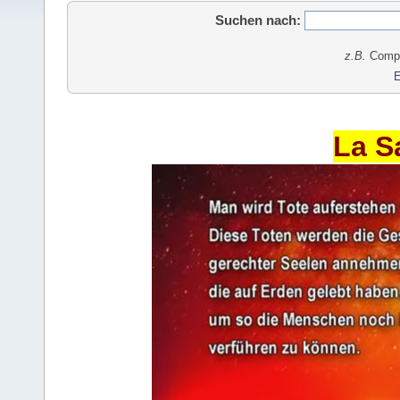
Suchen nach:
z.B.
Comput
E
La S