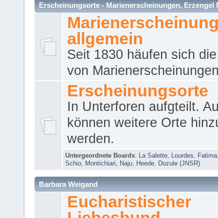
Erscheinungsorte - Marienerscheinungen, Erzengel Micha
Marienerscheinun
allgemein
Seit 1830 häufen sich die
von Marienerscheinungen 
Erscheinungsorte
In Unterforen aufgteilt. 
können weitere Orte hinz
werden.
Untergeordnete Boards
:
La Salette
,
Lourdes
,
Fatima
Schio
,
Montichiari
,
Naju
,
Heede
,
Dozule (JNSR)
Barbara Weigand
Eucharistischer
Liebesbund