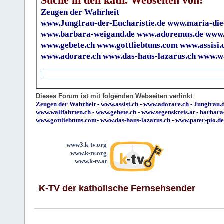
Suche in den kath. Webseiten von:
Zeugen der Wahrheit
www.Jungfrau-der-Eucharistie.de
www.maria-die
www.barbara-weigand.de
www.adoremus.de
www.
www.gebete.ch
www.gottliebtuns.com
www.assisi.
www.adorare.ch
www.das-haus-lazarus.ch
www.wa
Dieses Forum ist mit folgenden Webseiten verlinkt
Zeugen der Wahrheit
-
www.assisi.ch
-
www.adorare.ch
-
Jungfrau.d
www.wallfahrten.ch
-
www.gebete.ch
-
www.segenskreis.at
-
barbara
www.gottliebtuns.com
-
www.das-haus-lazarus.ch
-
www.pater-pio.de
www3.k-tv.org
www.k-tv.org
www.k-tv.at
K-TV der katholische Fernsehsender