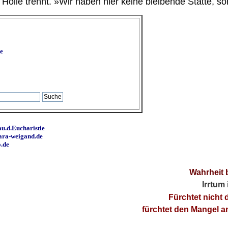
ölle trennt. »Wir haben hier keine bleibende Stätte, so
e
u.d.Eucharistie
ara-weigand.de
o.de
Wahrheit 
Irrtum
Fürchtet nicht 
fürchtet den Mangel 