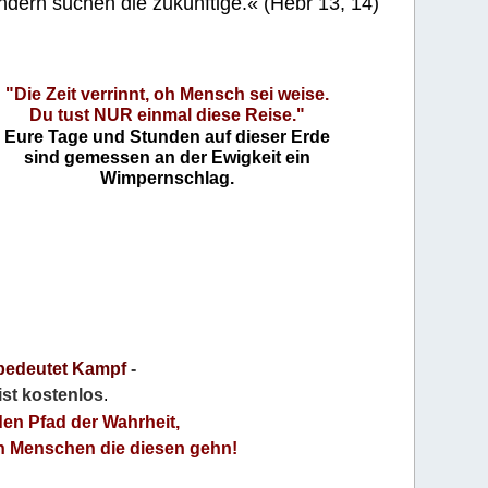
ndern suchen die zukünftige.« (Hebr 13, 14)
"Die Zeit verrinnt, oh Mensch sei weise.
Du tust NUR einmal diese Reise."
Eure Tage und Stunden auf dieser Erde
sind gemessen an der Ewigkeit ein
Wimpernschlag.
bedeutet Kampf
-
 ist kostenlos
.
den Pfad der Wahrheit,
an Menschen die diesen gehn!