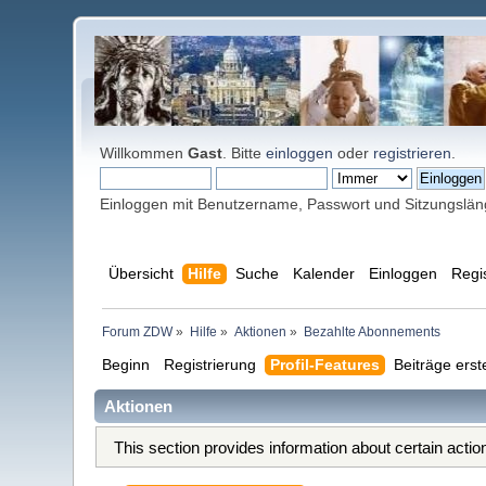
Willkommen
Gast
. Bitte
einloggen
oder
registrieren
.
Einloggen mit Benutzername, Passwort und Sitzungslä
Übersicht
Hilfe
Suche
Kalender
Einloggen
Regi
Forum ZDW
»
Hilfe
»
Aktionen
»
Bezahlte Abonnements
Beginn
Registrierung
Profil-Features
Beiträge erst
Aktionen
This section provides information about certain acti