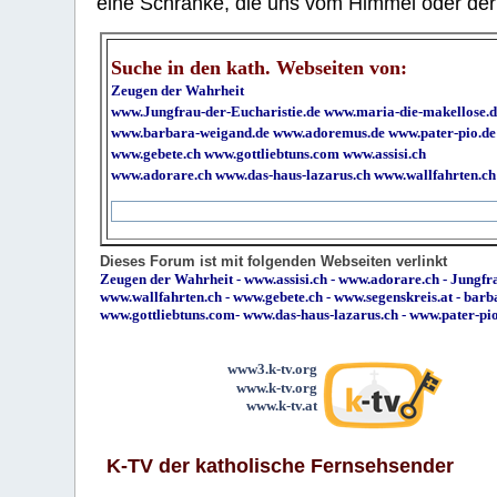
eine Schranke, die uns vom Himmel oder der H
Suche in den kath. Webseiten von:
Zeugen der Wahrheit
www.Jungfrau-der-Eucharistie.de
www.maria-die-makellose.d
www.barbara-weigand.de
www.adoremus.de
www.pater-pio.de
www.gebete.ch
www.gottliebtuns.com
www.assisi.ch
www.adorare.ch
www.das-haus-lazarus.ch
www.wallfahrten.ch
Dieses Forum ist mit folgenden Webseiten verlinkt
Zeugen der Wahrheit
-
www.assisi.ch
-
www.adorare.ch
-
Jungfra
www.wallfahrten.ch
-
www.gebete.ch
-
www.segenskreis.at
-
barb
www.gottliebtuns.com
-
www.das-haus-lazarus.ch
-
www.pater-pi
www3.k-tv.org
www.k-tv.org
www.k-tv.at
K-TV der katholische Fernsehsender