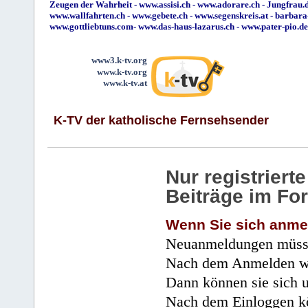
Zeugen der Wahrheit
-
www.assisi.ch
-
www.adorare.ch
-
Jungfrau.d
www.wallfahrten.ch
-
www.gebete.ch
-
www.segenskreis.at
-
barbara
www.gottliebtuns.com
-
www.das-haus-lazarus.ch
-
www.pater-pio.de
www3.k-tv.org
www.k-tv.org
www.k-tv.at
K-TV der katholische Fernsehsender
Nur registrier
Beiträge im Fo
Wenn Sie sich anme
Neuanmeldungen müsse
Nach dem Anmelden wir
Dann können sie sich 
Nach dem Einloggen kö