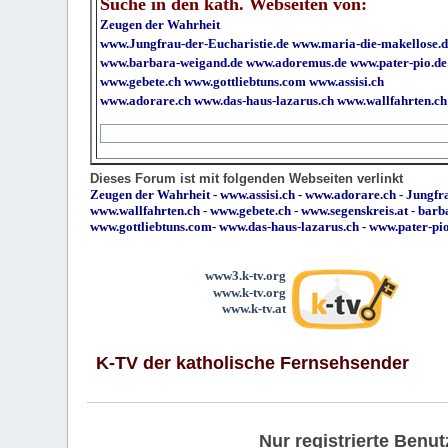
Suche in den kath. Webseiten von:
Zeugen der Wahrheit
www.Jungfrau-der-Eucharistie.de
www.maria-die-makellose.d
www.barbara-weigand.de
www.adoremus.de
www.pater-pio.de
www.gebete.ch
www.gottliebtuns.com
www.assisi.ch
www.adorare.ch
www.das-haus-lazarus.ch
www.wallfahrten.ch
Dieses Forum ist mit folgenden Webseiten verlinkt
Zeugen der Wahrheit
-
www.assisi.ch
-
www.adorare.ch
-
Jungfra
www.wallfahrten.ch
-
www.gebete.ch
-
www.segenskreis.at
-
barb
www.gottliebtuns.com
-
www.das-haus-lazarus.ch
-
www.pater-pi
www3.k-tv.org
www.k-tv.org
www.k-tv.at
K-TV der katholische Fernsehsender
Nur registrierte Ben