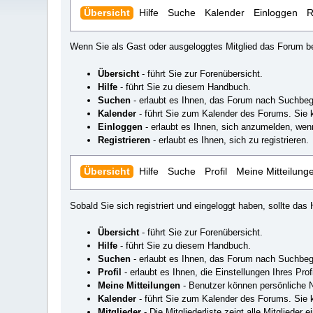
Übersicht
Hilfe
Suche
Kalender
Einloggen
R
Wenn Sie als Gast oder ausgeloggtes Mitglied das Forum be
Übersicht
- führt Sie zur Forenübersicht.
Hilfe
- führt Sie zu diesem Handbuch.
Suchen
- erlaubt es Ihnen, das Forum nach Suchbeg
Kalender
- führt Sie zum Kalender des Forums. Sie 
Einloggen
- erlaubt es Ihnen, sich anzumelden, wenn
Registrieren
- erlaubt es Ihnen, sich zu registrieren.
Übersicht
Hilfe
Suche
Profil
Meine Mitteilung
Sobald Sie sich registriert und eingeloggt haben, sollte d
Übersicht
- führt Sie zur Forenübersicht.
Hilfe
- führt Sie zu diesem Handbuch.
Suchen
- erlaubt es Ihnen, das Forum nach Suchbeg
Profil
- erlaubt es Ihnen, die Einstellungen Ihres Prof
Meine Mitteilungen
- Benutzer können persönliche N
Kalender
- führt Sie zum Kalender des Forums. Sie 
Mitglieder
- Die Mitgliederliste zeigt alle Mitglieder 