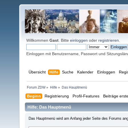
Willkommen
Gast
. Bitte
einloggen
oder
registrieren
.
Einloggen mit Benutzername, Passwort und Sitzungslä
Übersicht
Hilfe
Suche
Kalender
Einloggen
Regi
Forum ZDW
»
Hilfe
»
Das Hauptmenü
Beginn
Registrierung
Profil-Features
Beiträge erste
Hilfe: Das Hauptmenü
Das Hauptmenü wird am Anfang jeder Seite des Forums ang