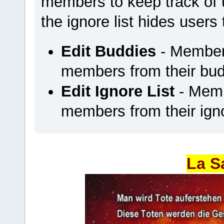
members to keep track of u
the ignore list hides users
Edit Buddies
- Members
members from their budd
Edit Ignore List
- Memb
members from their ignor
La S