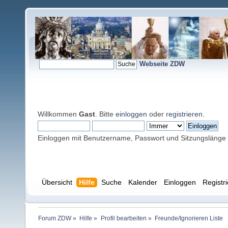
Webseite ZDW
Willkommen
Gast
. Bitte
einloggen
oder
registrieren
.
Einloggen mit Benutzername, Passwort und Sitzungslänge
Übersicht
Hilfe
Suche
Kalender
Einloggen
Registr
Forum ZDW
»
Hilfe
»
Profil bearbeiten
»
Freunde/Ignorieren Liste