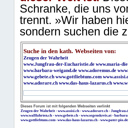
Schranke, die uns vo
trennt. »Wir haben hi
sondern suchen die z
Suche in den kath. Webseiten von:
Zeugen der Wahrheit
www.Jungfrau-der-Eucharistie.de
www.maria-die
www.barbara-weigand.de
www.adoremus.de
www.
www.gebete.ch
www.gottliebtuns.com
www.assisi.
www.adorare.ch
www.das-haus-lazarus.ch
www.wa
Dieses Forum ist mit folgenden Webseiten verlinkt
Zeugen der Wahrheit
-
www.assisi.ch
-
www.adorare.ch
-
Jungfrau.d
www.wallfahrten.ch
-
www.gebete.ch
-
www.segenskreis.at
-
barbara
www.gottliebtuns.com
-
www.das-haus-lazarus.ch
-
www.pater-pio.de