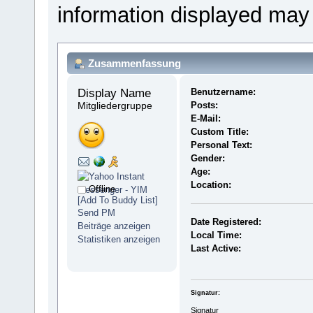
information displayed may
Zusammenfassung
Display Name 
Benutzername:
Mitgliedergruppe
Posts:
E-Mail:
Custom Title:
Personal Text:
Gender:
Age:
Location:
Offline
[Add To Buddy List]
Send PM
Date Registered:
Beiträge anzeigen
Local Time:
Statistiken anzeigen
Last Active:
Signatur:
Signatur