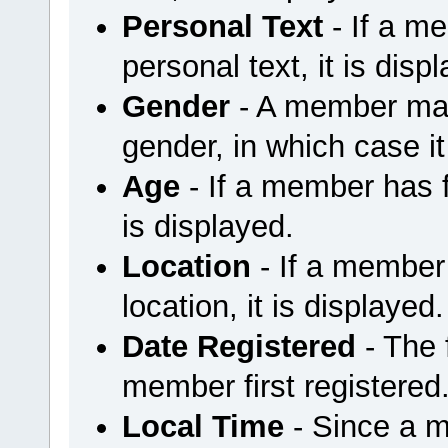
Personal Text
- If a m
personal text, it is disp
Gender
- A member may 
gender, in which case it
Age
- If a member has fi
is displayed.
Location
- If a member 
location, it is displayed.
Date Registered
- The
member first registered
Local Time
- Since a m