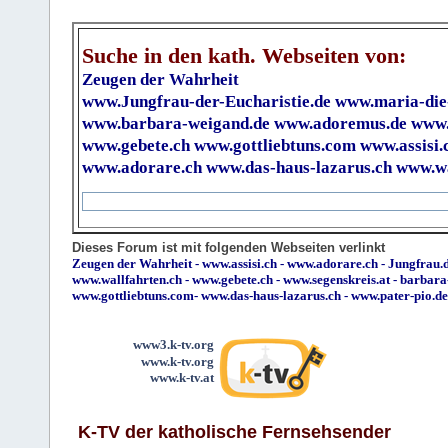
Suche in den kath. Webseiten von:
Zeugen der Wahrheit
www.Jungfrau-der-Eucharistie.de
www.maria-die
www.barbara-weigand.de
www.adoremus.de
www.
www.gebete.ch
www.gottliebtuns.com
www.assisi.
www.adorare.ch
www.das-haus-lazarus.ch
www.wa
Dieses Forum ist mit folgenden Webseiten verlinkt
Zeugen der Wahrheit
-
www.assisi.ch
-
www.adorare.ch
-
Jungfrau.d
www.wallfahrten.ch
-
www.gebete.ch
-
www.segenskreis.at
-
barbara
www.gottliebtuns.com
-
www.das-haus-lazarus.ch
-
www.pater-pio.de
www3.k-tv.org
www.k-tv.org
www.k-tv.at
K-TV der katholische Fernsehsender