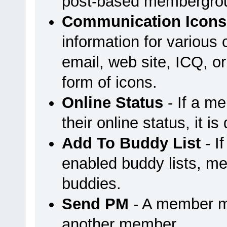
post-based membergrou
Communication Icons
information for variou
email, web site, ICQ, or 
form of icons.
Online Status
- If a m
their online status, it is
Add To Buddy List
- I
enabled buddy lists, m
buddies.
Send PM
- A member m
another member.