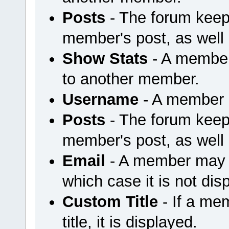
Posts
- The forum keep
member's post, as well
Show Stats
- A member
to another member.
Username
- A member u
Posts
- The forum keep
member's post, as well
Email
- A member may ch
which case it is not dis
Custom Title
- If a me
title, it is displayed.