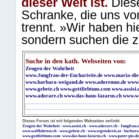
dieser Welt ist.
Diese
Schranke, die uns vo
trennt. »Wir haben hi
sondern suchen die z
Suche in den kath. Webseiten von:
Zeugen der Wahrheit
www.Jungfrau-der-Eucharistie.de
www.maria-die
www.barbara-weigand.de
www.adoremus.de
www.
www.gebete.ch
www.gottliebtuns.com
www.assisi.
www.adorare.ch
www.das-haus-lazarus.ch
www.wa
Dieses Forum ist mit folgenden Webseiten verlinkt
Zeugen der Wahrheit
-
www.assisi.ch
-
www.adorare.ch
-
Jungfrau.d
www.wallfahrten.ch
-
www.gebete.ch
-
www.segenskreis.at
-
barbara
www.gottliebtuns.com
-
www.das-haus-lazarus.ch
-
www.pater-pio.de