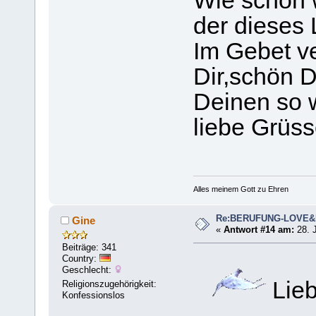
Wie schön 
der dieses 
Im Gebet ve
Dir,schön D
Deinen so w
liebe Grüs
Alles meinem Gott zu Ehren
Re:BERUFUNG-LOVE
Gine
«
Antwort #14 am:
28. J
Beiträge: 341
Country:
Geschlecht:
Lieb
Religionszugehörigkeit:
Konfessionslos