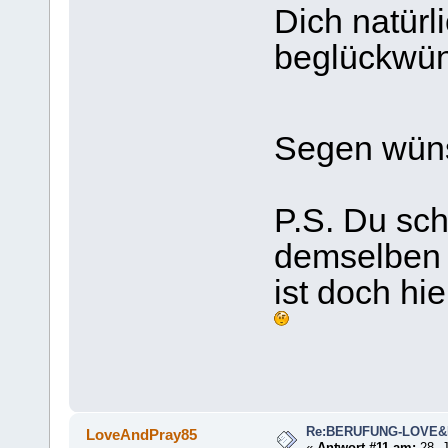
Dich natürl
beglückwün
Segen wü
P.S. Du sc
demselben 
ist doch hi
Re:BERUFUNG-LOVE
LoveAndPray85
«
Antwort #11 am:
28. J