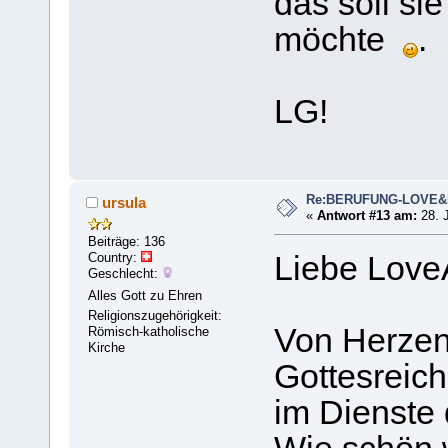
das soll sie
möchte
.
LG!
Re:BERUFUNG-LOVE
ursula
«
Antwort #13 am:
28. J
Beiträge: 136
Country:
Liebe Lov
Geschlecht:
Alles Gott zu Ehren
Religionszugehörigkeit:
Von Herzen
Römisch-katholische
Kirche
Gottesreic
im Dienste 