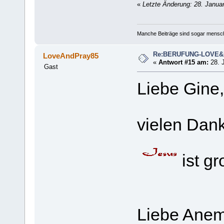
«
Letzte Änderung: 28. Janua
Manche Beiträge sind sogar mensche
Re:BERUFUNG-LOVE
LoveAndPray85
«
Antwort #15 am:
28. J
Gast
Liebe Gine,
vielen Dank
ist gr
Liebe Ane