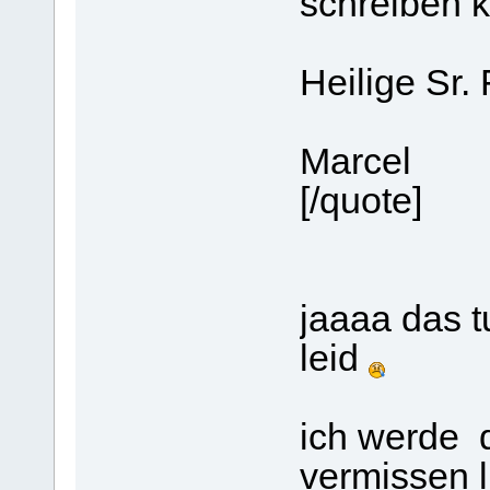
schreiben k
Heilige Sr. 
Marcel
[/quote]
jaaaa das t
leid
ich werde d
vermissen