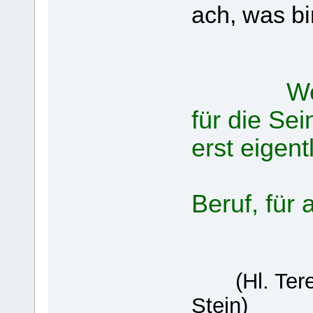
ach, was bi
We
für die Sei
erst eigen
denn 
Beruf, für 
(Hl. Ter
Stein)