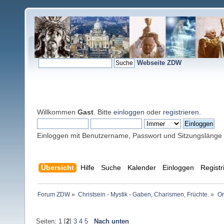
Webseite ZDW
Willkommen
Gast
. Bitte
einloggen
oder
registrieren
.
Einloggen mit Benutzername, Passwort und Sitzungslänge
Übersicht
Hilfe
Suche
Kalender
Einloggen
Registr
Forum ZDW
»
Christsein - Mystik - Gaben, Charismen, Früchte.
»
Or
Seiten:
1
[
2
]
3
4
5
Nach unten