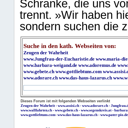
Schranke, die uns vo
trennt. »Wir haben hi
sondern suchen die z
Suche in den kath. Webseiten von:
Zeugen der Wahrheit
www.Jungfrau-der-Eucharistie.de
www.maria-die
www.barbara-weigand.de
www.adoremus.de
www.
www.gebete.ch
www.gottliebtuns.com
www.assisi.
www.adorare.ch
www.das-haus-lazarus.ch
www.wa
Dieses Forum ist mit folgenden Webseiten verlinkt
Zeugen der Wahrheit
-
www.assisi.ch
-
www.adorare.ch
-
Jungfrau.d
www.wallfahrten.ch
-
www.gebete.ch
-
www.segenskreis.at
-
barbara
www.gottliebtuns.com
-
www.das-haus-lazarus.ch
-
www.pater-pio.de