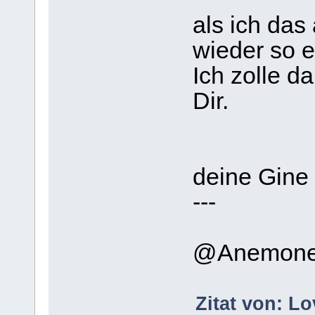
als ich das
wieder so e
Ich zolle d
Dir.
deine Gine
---
@Anemon
Zitat von: L