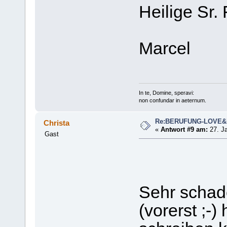
Heilige Sr. 
Marcel
In te, Domine, speravi:
non confundar in aeternum.
Re:BERUFUNG-LOVE
Christa
«
Antwort #9 am:
27. Ja
Gast
Sehr schad
(vorerst ;-)