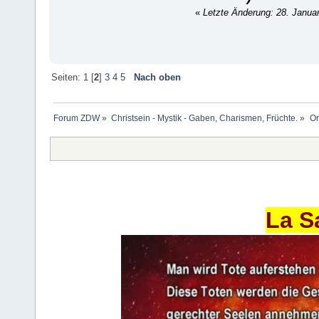
«
Letzte Änderung: 28. Janua
Seiten:
1
[
2
]
3
4
5
Nach oben
Forum ZDW
»
Christsein - Mystik - Gaben, Charismen, Früchte.
»
Or
La S