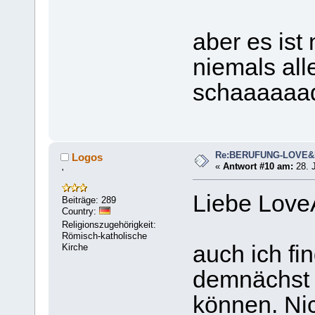
aber es ist
niemals al
schaaaaa
Re:BERUFUNG-LOVE
Logos
«
Antwort #10 am:
28. J
'
Liebe Love
Beiträge: 289
Country:
Religionszugehörigkeit:
Römisch-katholische
auch ich fi
Kirche
demnächst 
können. Nic