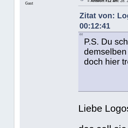
«
Antwort #12 am:
28. J
Gast
Zitat von: L
00:12:41
P.S. Du sc
demselben O
doch hier 
Liebe Logo