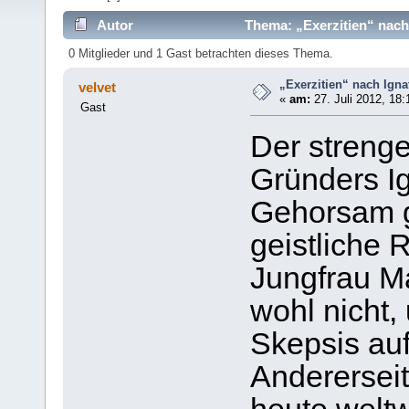
Autor
Thema: „Exerzitien“ nach
0 Mitglieder und 1 Gast betrachten dieses Thema.
„Exerzitien“ nach Igna
velvet
«
am:
27. Juli 2012, 18:
Gast
Der streng
Gründers Ig
Gehorsam g
geistliche 
Jungfrau Ma
wohl nicht,
Skepsis auf
Andererseit