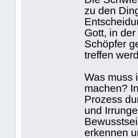
zu den Ding
Entscheidun
Gott, in de
Schöpfer g
treffen wer
Was muss ic
machen? I
Prozess du
und Irrunge
Bewusstsein
erkennen un