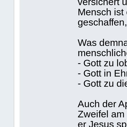
versichert 
Mensch ist 
geschaffen,
Was demnac
menschliche
- Gott zu l
- Gott in E
- Gott zu d
Auch der Ap
Zweifel am
er Jesus spr