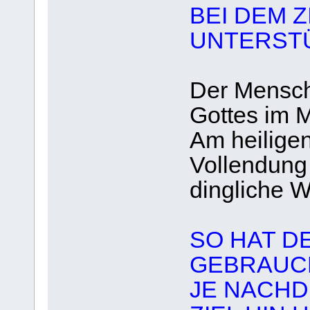
BEI DEM Z
UNTERST
Der Mensch
Gottes im M
Am heiligen
Vollendung i
dingliche Wi
SO HAT D
GEBRAUCH
JE NACHDE