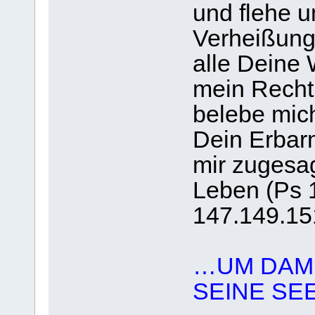
und flehe u
Verheißung.
alle Deine 
mein Recht
belebe mic
Dein Erbarm
mir zugesag
Leben (Ps 
147.149.15
…UM DAMI
SEINE SE