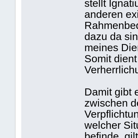
stellt Ignat
anderen ex
Rahmenbedi
dazu da sin
meines Dien
Somit dient 
Verherrlich
Damit gibt
zwischen d
Verpflichtu
welcher Sit
befinde, gil