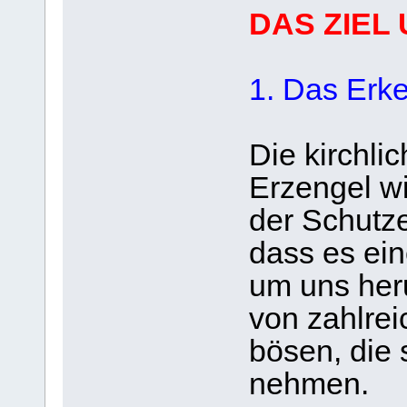
DAS ZIEL
1. Das Erk
Die kirchli
Erzengel w
der Schutze
dass es ei
um uns her
von zahlre
bösen, die 
nehmen.