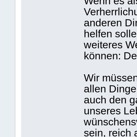
Wenn es als
Verherrlich
anderen Di
helfen soll
weiteres W
können: De
Wir müssen
allen Ding
auch den ga
unseres Leb
wünschensw
sein, reich