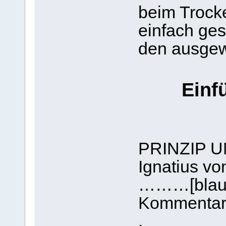
beim Trock
einfach ge
den ausgew
Einf
PRINZIP 
Ignatius vo
………[blau =
Kommentar 
.