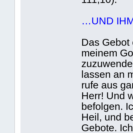
…UND IHM
Das Gebot d
meinem Got
zuzuwenden;
lassen an 
rufe aus g
Herr! Und w
befolgen. Ic
Heil, und 
Gebote. Ic