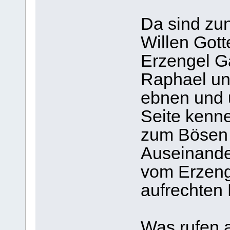
Da sind zun
Willen Gott
Erzengel Ga
Raphael un
ebnen und 
Seite kenn
zum Bösen v
Auseinand
vom Erzeng
aufrechten
Was rufen a