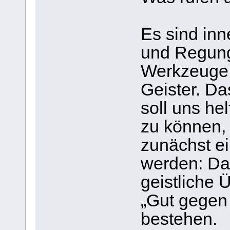
Es sind in
und Regung
Werkzeuge 
Geister. D
soll uns h
zu können,
zunächst e
werden: Daz
geistliche
„Gut gegen
bestehen.