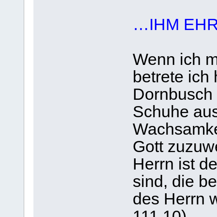
…IHM EH
Wenn ich m
betrete ich
Dornbusch 
Schuhe aus
Wachsamkei
Gott zuzuw
Herrn ist d
sind, die b
des Herrn w
111,10).