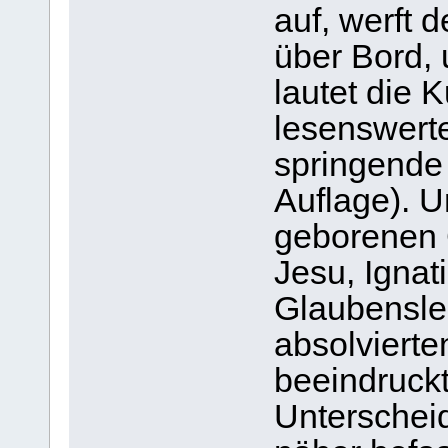
auf, werft d
über Bord, 
lautet die 
lesenswerte
springende 
Auflage). 
geborenen 
Jesu, Ignat
Glaubensleh
absolvierte
beeindruckt
Unterscheid