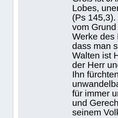
Lobes, uner
(Ps 145,3).
vom Grund 
Werke des 
dass man s
Walten ist 
der Herr u
Ihn fürchte
unwandelbar
für immer u
und Gerecht
seinem Volk