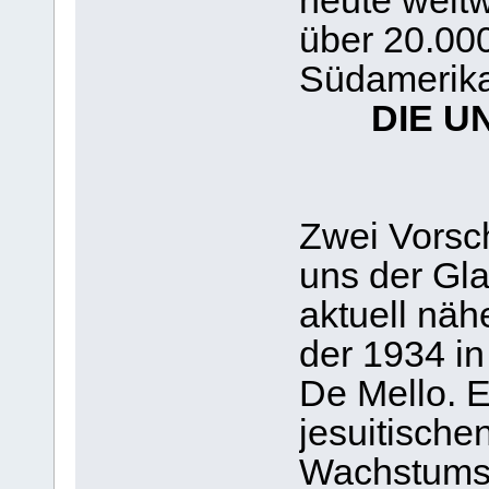
heute weltw
über 20.000
Südamerika
DIE U
Zwei Vorsch
uns der Gl
aktuell nä
der 1934 i
De Mello. Er
jesuitischen
Wachstumsg