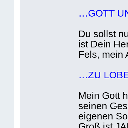
…GOTT U
Du sollst n
ist Dein He
Fels, mein 
…ZU LOB
Mein Gott h
seinen Ges
eigenen Soh
Groß ist J