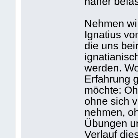
näher befa
Nehmen wir
Ignatius vo
die uns bei
ignatianisch
werden. Wo
Erfahrung g
möchte: Ohn
ohne sich v
nehmen, oh
Übungen un
Verlauf die