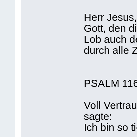
Herr Jesus,
Gott, den d
Lob auch d
durch alle 
PSALM 11
Voll Vertra
sagte:
Ich bin so t