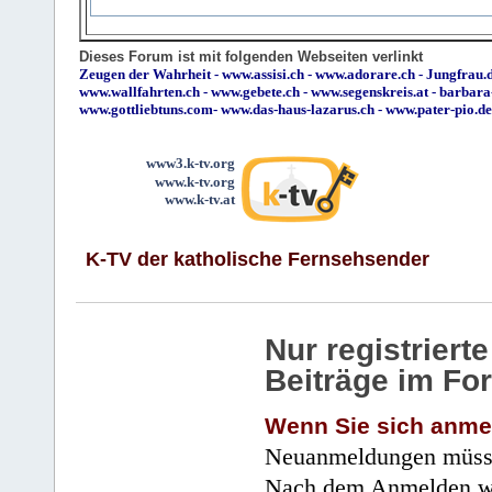
Dieses Forum ist mit folgenden Webseiten verlinkt
Zeugen der Wahrheit
-
www.assisi.ch
-
www.adorare.ch
-
Jungfrau.d
www.wallfahrten.ch
-
www.gebete.ch
-
www.segenskreis.at
-
barbara
www.gottliebtuns.com
-
www.das-haus-lazarus.ch
-
www.pater-pio.de
www3.k-tv.org
www.k-tv.org
www.k-tv.at
K-TV der katholische Fernsehsender
Nur registrier
Beiträge im Fo
Wenn Sie sich anme
Neuanmeldungen müsse
Nach dem Anmelden wir