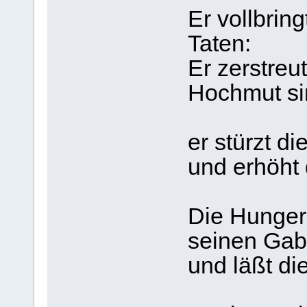
Er vollbrin
Taten:
Er zerstreut
Hochmut si
er stürzt d
und erhöht 
Die Hunger
seinen Ga
und läßt di