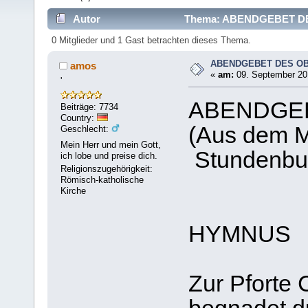
Autor
Thema: ABENDGEBET DES
0 Mitglieder und 1 Gast betrachten dieses Thema.
ABENDGEBET DES O
amos
«
am:
09. September 201
'
ABENDGE
Beiträge: 7734
Country:
(Aus dem M
Geschlecht:
Mein Herr und mein Gott,
Stundenbu
ich lobe und preise dich.
Religionszugehörigkeit:
Römisch-katholische
Kirche
HYMNUS
Zur Pforte 