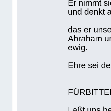
Er nimmt si
und denkt 
das er unse
Abraham u
ewig.
Ehre sei de
FÜRBITTE
Laßt uns be