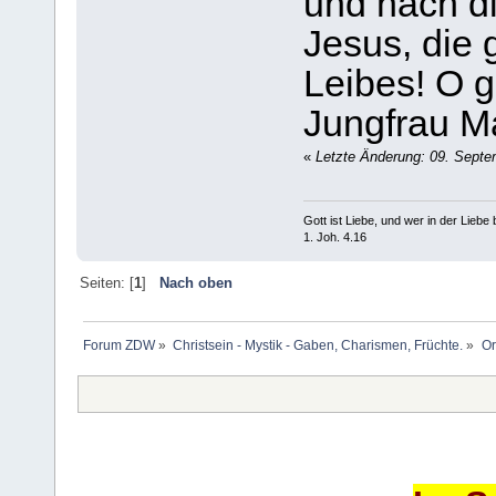
und nach d
Jesus, die 
Leibes! O g
Jungfrau Ma
«
Letzte Änderung: 09. Sept
Gott ist Liebe, und wer in der Liebe bl
1. Joh. 4.16
Seiten: [
1
]
Nach oben
Forum ZDW
»
Christsein - Mystik - Gaben, Charismen, Früchte.
»
Or