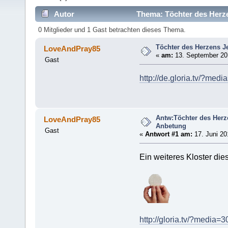
Autor
Thema: Töchter des Herze
0 Mitglieder und 1 Gast betrachten dieses Thema.
Töchter des Herzens J
LoveAndPray85
«
am:
13. September 201
Gast
http://de.gloria.tv/?med
Antw:Töchter des Herz
LoveAndPray85
Anbetung
Gast
«
Antwort #1 am:
17. Juni 20
Ein weiteres Kloster di
http://gloria.tv/?media=