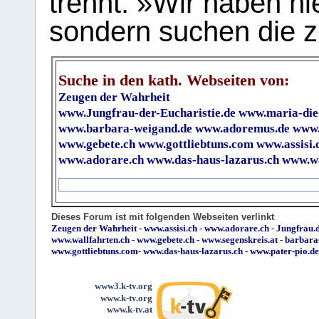
trennt. »Wir haben hi
sondern suchen die z
Suche in den kath. Webseiten von:
Zeugen der Wahrheit
www.Jungfrau-der-Eucharistie.de
www.maria-die
www.barbara-weigand.de
www.adoremus.de
www.
www.gebete.ch
www.gottliebtuns.com
www.assisi.
www.adorare.ch
www.das-haus-lazarus.ch
www.wa
Dieses Forum ist mit folgenden Webseiten verlinkt
Zeugen der Wahrheit
-
www.assisi.ch
-
www.adorare.ch
-
Jungfrau.d
www.wallfahrten.ch
-
www.gebete.ch
-
www.segenskreis.at
-
barbara
www.gottliebtuns.com
-
www.das-haus-lazarus.ch
-
www.pater-pio.de
www3.k-tv.org
www.k-tv.org
www.k-tv.at