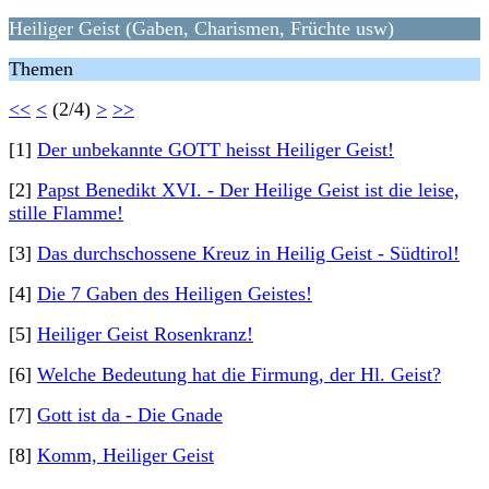
Heiliger Geist (Gaben, Charismen, Früchte usw)
Themen
<<
<
(2/4)
>
>>
[1]
Der unbekannte GOTT heisst Heiliger Geist!
[2]
Papst Benedikt XVI. - Der Heilige Geist ist die leise,
stille Flamme!
[3]
Das durchschossene Kreuz in Heilig Geist - Südtirol!
[4]
Die 7 Gaben des Heiligen Geistes!
[5]
Heiliger Geist Rosenkranz!
[6]
Welche Bedeutung hat die Firmung, der Hl. Geist?
[7]
Gott ist da - Die Gnade
[8]
Komm, Heiliger Geist