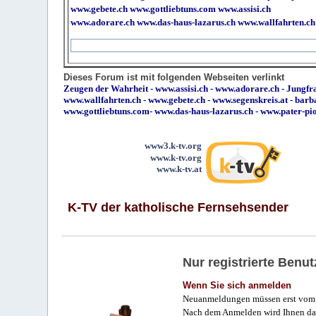
www.gebete.ch
www.gottliebtuns.com
www.assisi.ch
www.adorare.ch
www.das-haus-lazarus.ch
www.wallfahrten.ch
Dieses Forum ist mit folgenden Webseiten verlinkt
Zeugen der Wahrheit
-
www.assisi.ch
-
www.adorare.ch
-
Jungfra
www.wallfahrten.ch
-
www.gebete.ch
-
www.segenskreis.at
-
barb
www.gottliebtuns.com
-
www.das-haus-lazarus.ch
-
www.pater-pi
www3.k-tv.org
www.k-tv.org
www.k-tv.at
K-TV der katholische Fernsehsender
Nur registrierte Ben
Wenn Sie sich anmelden
Neuanmeldungen müssen erst vom 
Nach dem Anmelden wird Ihnen das