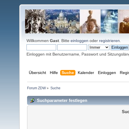
Willkommen
Gast
. Bitte
einloggen
oder
registrieren
.
Einloggen mit Benutzername, Passwort und Sitzungslä
Übersicht
Hilfe
Suche
Kalender
Einloggen
Regi
Forum ZDW
»
Suche
Suchparameter festlegen
Suc