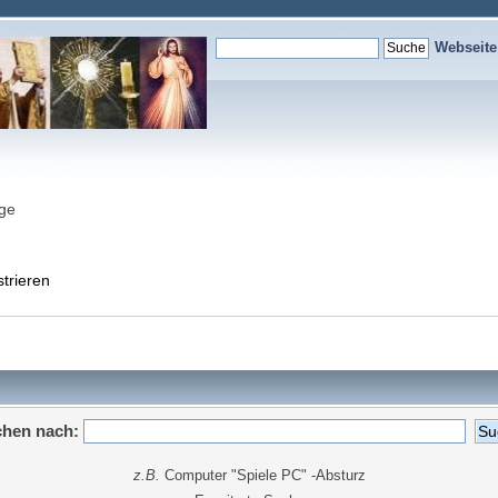
Webseit
nge
strieren
hen nach:
z.B.
Computer "Spiele PC" -Absturz