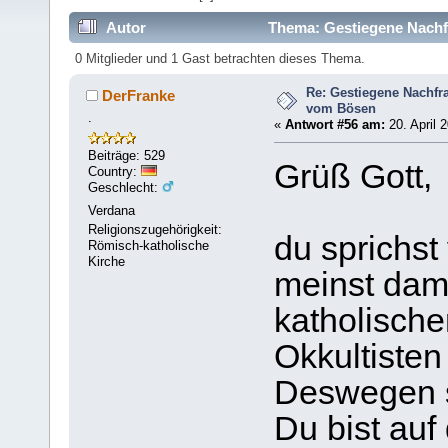
Autor
Thema: Gestiegene Nachf
0 Mitglieder und 1 Gast betrachten dieses Thema.
Re: Gestiegene Nachfr
DerFranke
vom Bösen
.
«
Antwort #56 am:
20. April 
Beiträge: 529
Grüß Gott,
Country:
Geschlecht:
Verdana
Religionszugehörigkeit:
du sprichst
Römisch-katholische
Kirche
meinst dami
katholische
Okkultisten
Deswegen se
Du bist auf