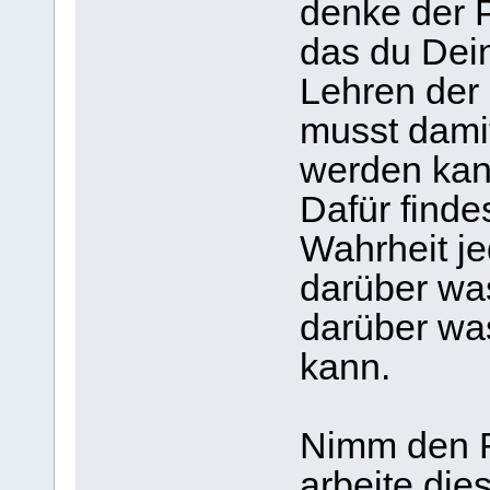
denke der P
das du Dei
Lehren der 
musst damit
werden kan
Dafür finde
Wahrheit j
darüber was
darüber wa
kann.
Nimm den R
arbeite di