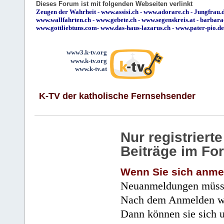
Dieses Forum ist mit folgenden Webseiten verlinkt
Zeugen der Wahrheit
-
www.assisi.ch
-
www.adorare.ch
-
Jungfrau.d
www.wallfahrten.ch
-
www.gebete.ch
-
www.segenskreis.at
-
barbara
www.gottliebtuns.com
-
www.das-haus-lazarus.ch
-
www.pater-pio.de
www3.k-tv.org
www.k-tv.org
www.k-tv.at
K-TV der katholische Fernsehsender
Nur registrier
Beiträge im Fo
Wenn Sie sich anme
Neuanmeldungen müsse
Nach dem Anmelden wir
Dann können sie sich 