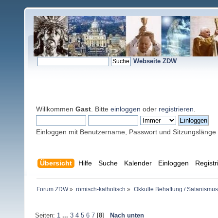
Webseite ZDW
Willkommen
Gast
. Bitte
einloggen
oder
registrieren
.
Einloggen mit Benutzername, Passwort und Sitzungslänge
Übersicht
Hilfe
Suche
Kalender
Einloggen
Registr
Forum ZDW
»
römisch-katholisch
»
Okkulte Behaftung / Satanismus
Seiten:
1
...
3
4
5
6
7
[
8
]
Nach unten