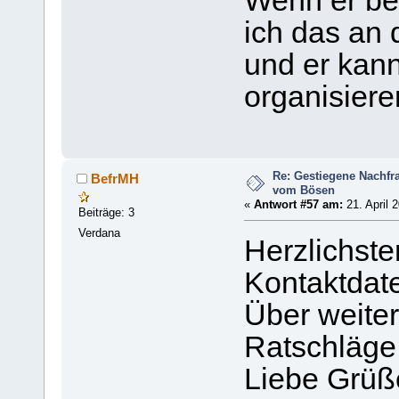
Wenn er ber
ich das an
und er kan
organisiere
Re: Gestiegene Nachfr
BefrMH
vom Bösen
«
Antwort #57 am:
21. April 
Beiträge: 3
Verdana
Herzlichst
Kontaktdate
Über weiter
Ratschläge 
Liebe Grüß