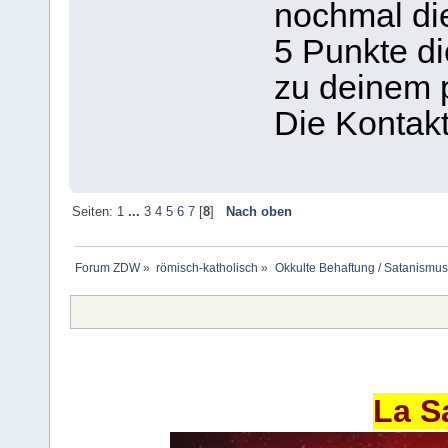
nochmal di
5 Punkte di
zu deinem 
Die Kontakt
Seiten:
1
...
3
4
5
6
7
[
8
]
Nach oben
Forum ZDW
»
römisch-katholisch
»
Okkulte Behaftung / Satanismus
La S