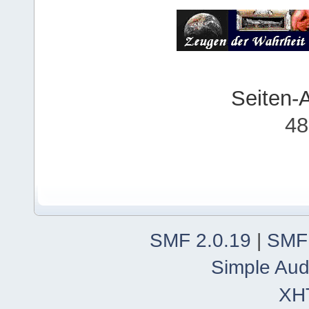
Seiten-
48
SMF 2.0.19
|
SMF
Simple Aud
XH