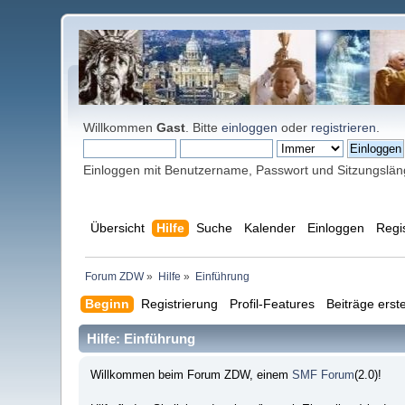
Willkommen
Gast
. Bitte
einloggen
oder
registrieren
.
Einloggen mit Benutzername, Passwort und Sitzungslä
Übersicht
Hilfe
Suche
Kalender
Einloggen
Regi
Forum ZDW
»
Hilfe
»
Einführung
Beginn
Registrierung
Profil-Features
Beiträge erste
Hilfe: Einführung
Willkommen beim Forum ZDW, einem
SMF Forum
(2.0)!