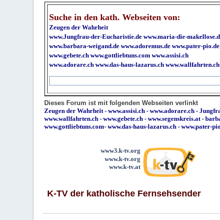
Suche in den kath. Webseiten von:
Zeugen der Wahrheit
www.Jungfrau-der-Eucharistie.de
www.maria-die-makellose.d
www.barbara-weigand.de
www.adoremus.de
www.pater-pio.de
www.gebete.ch
www.gottliebtuns.com
www.assisi.ch
www.adorare.ch
www.das-haus-lazarus.ch
www.wallfahrten.ch
Dieses Forum ist mit folgenden Webseiten verlinkt
Zeugen der Wahrheit
-
www.assisi.ch
-
www.adorare.ch
-
Jungfra
www.wallfahrten.ch
-
www.gebete.ch
-
www.segenskreis.at
-
barb
www.gottliebtuns.com
-
www.das-haus-lazarus.ch
-
www.pater-pi
www3.k-tv.org
www.k-tv.org
www.k-tv.at
K-TV der katholische Fernsehsender