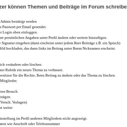
utzer können Themen und Beiträge im Forum schreibe
Admin bestätigt werden
 Passwort per Email gesendet.
r Login oben einloggen.
e persönlichen Angaben unter Profil ändern oder weitere hinzufügen.
e Signatur eingeben (dann erscheint unter jedem Ihrer Beiträge z.B. ein Spruch)
 Bild hochladen, das dann links im Beitrag unter Ihrem Nicknamen erscheint.
ich verändern oder löschen.
iner Rubrik ein neues Thema zu verfassen.
esitzen Sie die Rechte, Ihren Beitrag zu ändern oder das Thema zu löschen.
Mitglieder.
zten Besuch.
trägen.
(Versch. Vorlagen)
t weiter
instellung im Profil anderen Mitgliedern nicht angezeigt.
aten wie Anschrift oder Telefonnummer