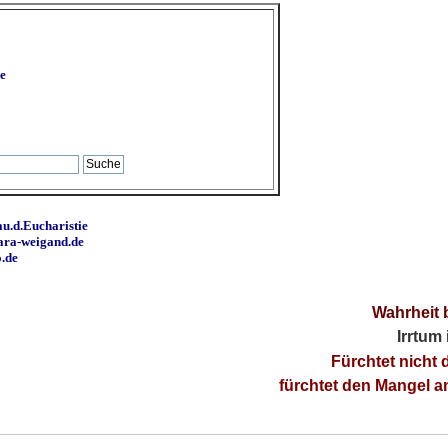
e
u.d.Eucharistie
ara-weigand.de
o.de
Wahrheit 
Irrtum
Fürchtet nicht 
fürchtet den Mangel 