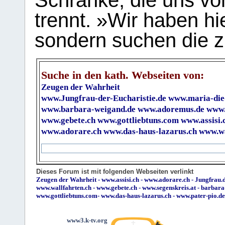
Schranke, die uns vo
trennt. »Wir haben hi
sondern suchen die z
Suche in den kath. Webseiten von:
Zeugen der Wahrheit
www.Jungfrau-der-Eucharistie.de
www.maria-die
www.barbara-weigand.de
www.adoremus.de
www.
www.gebete.ch
www.gottliebtuns.com
www.assisi.
www.adorare.ch
www.das-haus-lazarus.ch
www.wa
Dieses Forum ist mit folgenden Webseiten verlinkt
Zeugen der Wahrheit
-
www.assisi.ch
-
www.adorare.ch
-
Jungfrau.d
www.wallfahrten.ch
-
www.gebete.ch
-
www.segenskreis.at
-
barbara
www.gottliebtuns.com
-
www.das-haus-lazarus.ch
-
www.pater-pio.de
www3.k-tv.org