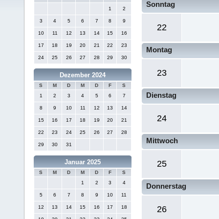
Sonntag
1
2
3
4
5
6
7
8
9
22
10
11
12
13
14
15
16
17
18
19
20
21
22
23
Montag
24
25
26
27
28
29
30
23
Dezember 2024
S
M
D
M
D
F
S
Dienstag
1
2
3
4
5
6
7
8
9
10
11
12
13
14
24
15
16
17
18
19
20
21
22
23
24
25
26
27
28
Mittwoch
29
30
31
Januar 2025
25
S
M
D
M
D
F
S
1
2
3
4
Donnerstag
5
6
7
8
9
10
11
12
13
14
15
16
17
18
26