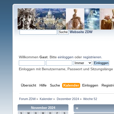
Webseite ZDW
Willkommen
Gast
. Bitte
einloggen
oder
registrieren
.
Einloggen mit Benutzername, Passwort und Sitzungslänge
Übersicht
Hilfe
Suche
Kalender
Einloggen
Registr
Forum ZDW
»
Kalender
»
Dezember 2024
»
Woche 52
«
November 2024
S
M
D
M
D
F
S