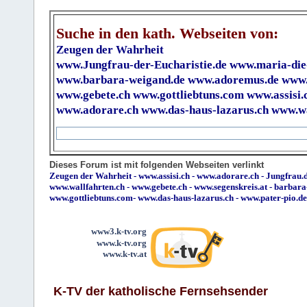
Suche in den kath. Webseiten von:
Zeugen der Wahrheit
www.Jungfrau-der-Eucharistie.de
www.maria-die
www.barbara-weigand.de
www.adoremus.de
www.
www.gebete.ch
www.gottliebtuns.com
www.assisi.
www.adorare.ch
www.das-haus-lazarus.ch
www.wa
Dieses Forum ist mit folgenden Webseiten verlinkt
Zeugen der Wahrheit
-
www.assisi.ch
-
www.adorare.ch
-
Jungfrau.d
www.wallfahrten.ch
-
www.gebete.ch
-
www.segenskreis.at
-
barbara
www.gottliebtuns.com
-
www.das-haus-lazarus.ch
-
www.pater-pio.de
www3.k-tv.org
www.k-tv.org
www.k-tv.at
K-TV der katholische Fernsehsender