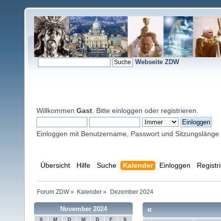
Webseite ZDW
Willkommen
Gast
. Bitte
einloggen
oder
registrieren
.
Einloggen mit Benutzername, Passwort und Sitzungslänge
Übersicht
Hilfe
Suche
Kalender
Einloggen
Registr
Forum ZDW
»
Kalender
»
Dezember 2024
«
November 2024
S
M
D
M
D
F
S