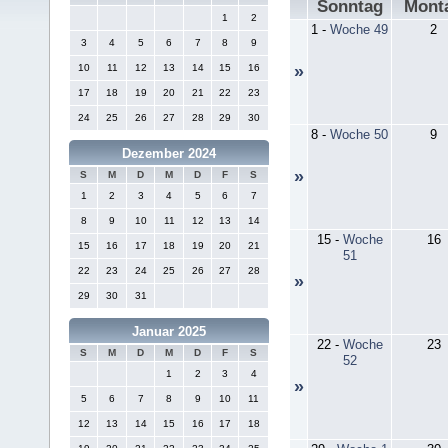
Sonntag
Mont
1
2
1
-
Woche 49
2
3
4
5
6
7
8
9
10
11
12
13
14
15
16
»
17
18
19
20
21
22
23
24
25
26
27
28
29
30
8
-
Woche 50
9
Dezember 2024
»
S
M
D
M
D
F
S
1
2
3
4
5
6
7
8
9
10
11
12
13
14
15
-
Woche
16
15
16
17
18
19
20
21
51
22
23
24
25
26
27
28
»
29
30
31
Januar 2025
22
-
Woche
23
S
M
D
M
D
F
S
52
1
2
3
4
»
5
6
7
8
9
10
11
12
13
14
15
16
17
18