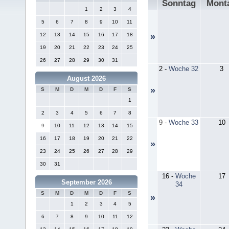
Sonntag
Mont
1
2
3
4
5
6
7
8
9
10
11
12
13
14
15
16
17
18
»
19
20
21
22
23
24
25
26
27
28
29
30
31
2
-
Woche 32
3
August 2026
»
S
M
D
M
D
F
S
1
2
3
4
5
6
7
8
9
-
Woche 33
10
9
10
11
12
13
14
15
16
17
18
19
20
21
22
»
23
24
25
26
27
28
29
30
31
16
-
Woche
17
September 2026
34
S
M
D
M
D
F
S
»
1
2
3
4
5
6
7
8
9
10
11
12