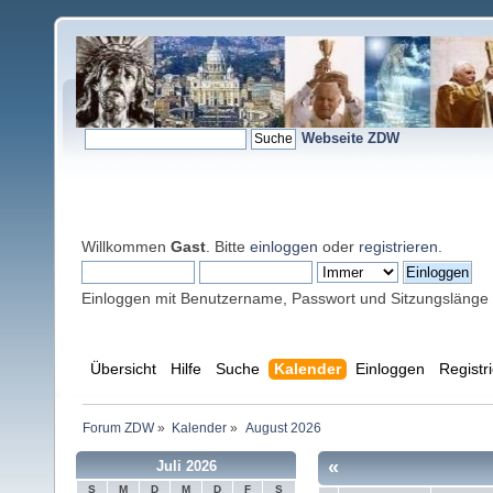
Webseite ZDW
Willkommen
Gast
. Bitte
einloggen
oder
registrieren
.
Einloggen mit Benutzername, Passwort und Sitzungslänge
Übersicht
Hilfe
Suche
Kalender
Einloggen
Registr
Forum ZDW
»
Kalender
»
August 2026
«
Juli 2026
S
M
D
M
D
F
S