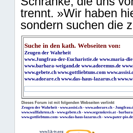
Schranke, die uns vo
trennt. »Wir haben hi
sondern suchen die z
Suche in den kath. Webseiten von:
Zeugen der Wahrheit
www.Jungfrau-der-Eucharistie.de
www.maria-die
www.barbara-weigand.de
www.adoremus.de
www.
www.gebete.ch
www.gottliebtuns.com
www.assisi.
www.adorare.ch
www.das-haus-lazarus.ch
www.wa
Dieses Forum ist mit folgenden Webseiten verlinkt
Zeugen der Wahrheit
-
www.assisi.ch
-
www.adorare.ch
-
Jungfrau.d
www.wallfahrten.ch
-
www.gebete.ch
-
www.segenskreis.at
-
barbara
www.gottliebtuns.com
-
www.das-haus-lazarus.ch
-
www.pater-pio.de
www3.k-tv.org