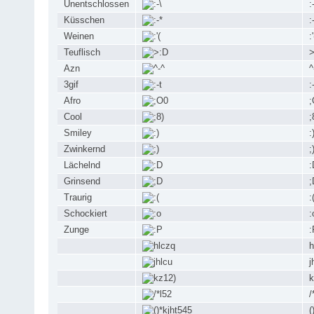
Unentschlossen
:
Küsschen
:
Weinen
:'
Teuflisch
>
Azn
^
3gif
:
Afro
;
Cool
;
Smiley
:
Zwinkernd
;
Lächelnd
:
Grinsend
;
Traurig
:
Schockiert
:
Zunge
:
h
j
k
/
(