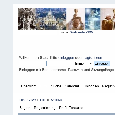
Webseite ZDW
Willkommen
Gast
. Bitte
einloggen
oder
registrieren
.
Einloggen mit Benutzername, Passwort und Sitzungslänge
Übersicht
Hilfe
Suche
Kalender
Einloggen
Registr
Forum ZDW
»
Hilfe
»
Smileys
Beginn
Registrierung
Profil-Features
Beiträge erstell