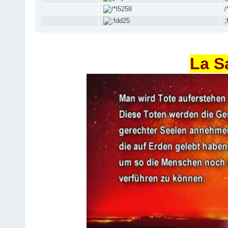
/
;
La S