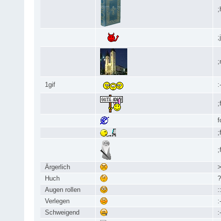
;
;
;
1gif
:
;
f
;
;
Ärgerlich
>
Huch
?
Augen rollen
:
Verlegen
:
Schweigend
: