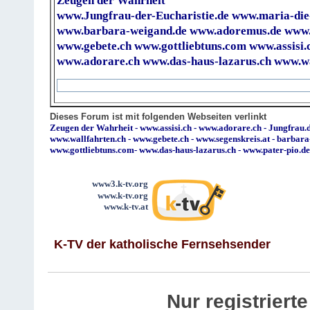
Zeugen der Wahrheit
www.Jungfrau-der-Eucharistie.de
www.maria-die
www.barbara-weigand.de
www.adoremus.de
www.
www.gebete.ch
www.gottliebtuns.com
www.assisi.
www.adorare.ch
www.das-haus-lazarus.ch
www.wa
Dieses Forum ist mit folgenden Webseiten verlinkt
Zeugen der Wahrheit
-
www.assisi.ch
-
www.adorare.ch
-
Jungfrau.d
www.wallfahrten.ch
-
www.gebete.ch
-
www.segenskreis.at
-
barbara
www.gottliebtuns.com
-
www.das-haus-lazarus.ch
-
www.pater-pio.de
www3.k-tv.org
www.k-tv.org
www.k-tv.at
K-TV der katholische Fernsehsender
Nur registrier