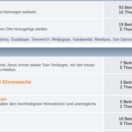
93 Bei
rscheinungen weltweit.
16 Th
19 Bei
ere Orte hinzugefügt werden.
5 The
atima
,
Guadalupe
,
Sievernich
,
Medjugorje
,
Garabandal
,
Manduria
,
San Damin
7 Beit
rte Jesus immer wieder Sein Verlangen, mit den treuen
5 The
schließen.
el-Ehrenwache
3 Beit
2 The
ion
5 Beit
nüber dem hochheiligsten Himmelsbrot sind unerträgliche
2 The
10 Bei
9 The