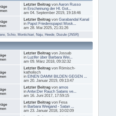
Letzter Beitrag
von
Aaron Russo
träge
in
Erscheinung der Hl. Got...
emen
am 04. September 2019, 19:18:46
Letzter Beitrag
von
Garabandal Kanal
träge
in
Papst Friedenspapst Mosk...
men
am 28. Mai 2025, 21:31:26
ano
,
Schio
,
Montichiari
,
Naju
,
Heede
,
Dozule (JNSR)
Letzter Beitrag
von Jossab
räge
in
Luzifer über Barbara Wei...
men
am 09. März 2018, 09:32:32
Letzter Beitrag
von Römisch-
katholisch
räge
in
EINEN DAMM BILDEN GEGEN ...
men
am 20. Januar 2019, 09:13:47
Letzter Beitrag
von
amos
räge
in
Antw:Der Rauch Satans ve...
men
am 16. Juni 2017, 17:59:15
Letzter Beitrag
von Fesa
träge
in
Barbara Weigand - Satan ...
men
am 23. Januar 2018, 10:02:09