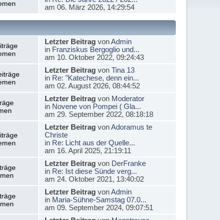
emen
am 06. März 2026, 14:29:54
Letzter Beitrag
von
Admin
iträge
in
Franziskus Bergoglio und...
emen
am 10. Oktober 2022, 09:24:43
Letzter Beitrag
von
Tina 13
iträge
in
Re: "Katechese, denn ein...
emen
am 02. August 2026, 08:44:52
Letzter Beitrag
von
Moderator
träge
in
Novene von Pompei ( Gla...
men
am 29. September 2022, 08:18:18
Letzter Beitrag
von
Adoramus te
Christe
iträge
in
Re: Licht aus der Quelle...
emen
am 16. April 2025, 21:19:11
Letzter Beitrag
von
DerFranke
träge
in
Re: Ist diese Sünde verg...
emen
am 24. Oktober 2021, 13:40:02
Letzter Beitrag
von
Admin
träge
in
Maria-Sühne-Samstag 07.0...
emen
am 09. September 2024, 09:07:51