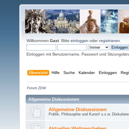
Willkommen
Gast
. Bitte
einloggen
oder
registrieren
.
Einloggen mit Benutzername, Passwort und Sitzungslä
Übersicht
Hilfe
Suche
Kalender
Einloggen
Regi
Forum ZDW
Allgemeine Diskussionen
Allgemeine Diskussionen
Politik, Philosophie und Kunst! u.s.w. Diskutier
Aktuelles Weltgeschehen