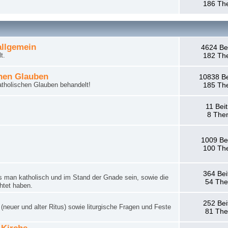
186 Th
llgemein
4624 Be
t.
182 Th
hen Glauben
10838 Be
tholischen Glauben behandelt!
185 Th
11 Bei
8 The
1009 Be
100 Th
364 Bei
man katholisch und im Stand der Gnade sein, sowie die
54 Th
htet haben.
252 Bei
neuer und alter Ritus) sowie liturgische Fragen und Feste
81 Th