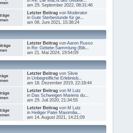
in
Re: Die Macht des Gebete...
emen
am 29. September 2022, 08:31:46
Letzter Beitrag
von
Moderator
träge
in
Gute Sterbestunde für ge...
emen
am 08. Juni 2021, 15:38:24
Letzter Beitrag
von
Aaron Russo
iträge
in
Re: Gebete-Sammlung (Bib...
men
am 21. Mai 2024, 19:54:09
Letzter Beitrag
von
Silvie
träge
in
Unbegreifliche Erlebnisb...
emen
am 18. Dezember 2019, 22:18:44
Letzter Beitrag
von
M Lutz
träge
in
Das Schweigen Mariens du...
emen
am 29. Juli 2020, 21:34:55
Letzter Beitrag
von
M Lutz
träge
in
Heiliger Pater Maximilia...
emen
am 14. August 2021, 14:21:09