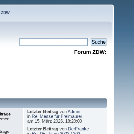
e ZDW
Forum ZDW:
Letzter Beitrag
von
Admin
iträge
in
Re: Messe für Freimaurer
emen
am 15. März 2026, 18:20:00
Letzter Beitrag
von
DerFranke
träge
in
Re: Die Jahre 2022 / 202...