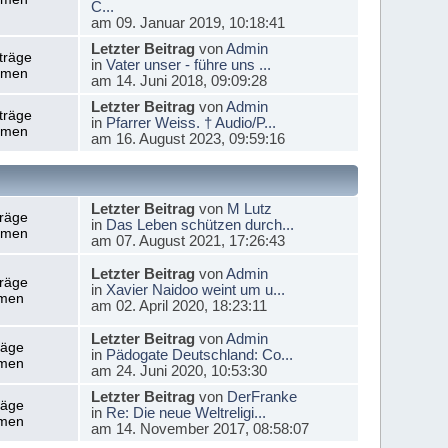
C...
am 09. Januar 2019, 10:18:41
Letzter Beitrag
von
Admin
träge
in
Vater unser - führe uns ...
emen
am 14. Juni 2018, 09:09:28
Letzter Beitrag
von
Admin
träge
in
Pfarrer Weiss. † Audio/P...
emen
am 16. August 2023, 09:59:16
Letzter Beitrag
von
M Lutz
träge
in
Das Leben schützen durch...
emen
am 07. August 2021, 17:26:43
Letzter Beitrag
von
Admin
träge
in
Xavier Naidoo weint um u...
men
am 02. April 2020, 18:23:11
Letzter Beitrag
von
Admin
räge
in
Pädogate Deutschland: Co...
men
am 24. Juni 2020, 10:53:30
Letzter Beitrag
von
DerFranke
räge
in
Re: Die neue Weltreligi...
men
am 14. November 2017, 08:58:07