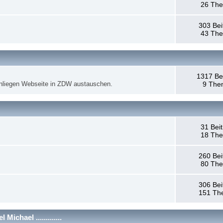
26 Th
303 Bei
43 Th
1317 Be
anliegen Webseite in ZDW austauschen.
9 The
31 Bei
18 Th
260 Bei
80 Th
306 Bei
151 Th
chael .............