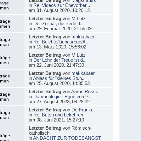
Letzter Beitrag
von
Magstrauss
träge
in
Re: Videos zur Ehevorber...
emen
am 31. August 2020, 19:20:13
Letzter Beitrag
von
M Lutz
träge
in
Der Zölibat, die Perle d...
emen
am 29. Februar 2020, 21:59:09
Letzter Beitrag
von
makkabäer
träge
in
Re: Beichte/Liebesreue/A...
emen
am 13. März 2020, 15:56:02
Letzter Beitrag
von
M Lutz
träge
in
Der Lohn der Treue ist d...
emen
am 22. Juni 2020, 21:47:30
Letzter Beitrag
von
makkabäer
träge
in
Ablass für "kleines Stun...
emen
am 25. August 2020, 14:35:53
Letzter Beitrag
von
Aaron Russo
träge
in
Dämonologie - Egon von P...
emen
am 27. August 2023, 09:28:32
Letzter Beitrag
von
DerFranke
träge
in
Re: Beten und bekehren
emen
am 08. Juni 2021, 15:27:10
Letzter Beitrag
von Römisch-
katholisch
träge
in
ANDACHT ZUR TODESANGST
emen