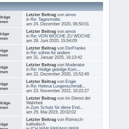
Letzter Beitrag
von
amos
iträge
in
Re: Tagesmotto
emen
am 24. Dezember 2020, 06:50:01
Letzter Beitrag
von
amos
träge
in
Re: VON WOCHE ZU WOCHE
emen
am 28. Juni 2020, 15:54:09
Letzter Beitrag
von
DerFranke
träge
in
Re: sühne für andere
emen
am 31. Januar 2025, 16:13:42
Letzter Beitrag
von
Moderator
träge
in
Re: Heilige geistige Kom...
emen
am 22. Dezember 2020, 15:52:40
Letzter Beitrag
von
Engie
träge
in
Re: Helmut Lungenschmidt...
emen
am 23. November 2022, 10:22:27
Letzter Beitrag
von Im Dienst der
Wahrheit
iträge
in
Zum Schutz für diese End...
emen
am 29. Mai 2019, 20:02:02
Letzter Beitrag
von Römisch-
katholisch
träge
in
ICH WAR FREIMAURER
emen