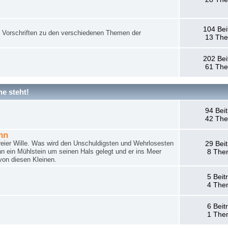
104 Bei
nd Vorschriften zu den verschiedenen Themen der
13 Th
202 Bei
61 Th
e steht!
94 Bei
42 Th
hn
reier Wille. Was wird den Unschuldigsten und Wehrlosesten
29 Bei
n ein Mühlstein um seinen Hals gelegt und er ins Meer
8 The
von diesen Kleinen.
5 Beit
4 The
6 Beit
1 The