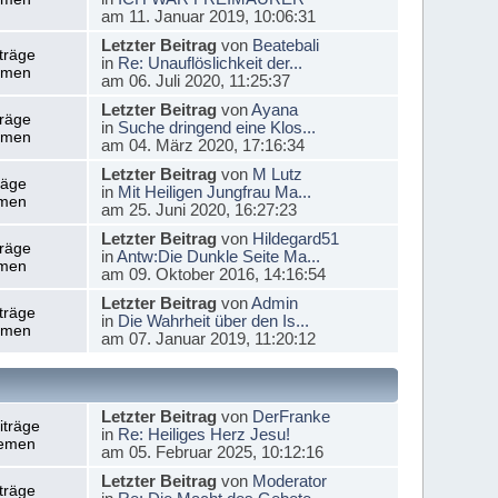
am 11. Januar 2019, 10:06:31
Letzter Beitrag
von
Beatebali
träge
in
Re: Unauflöslichkeit der...
emen
am 06. Juli 2020, 11:25:37
Letzter Beitrag
von
Ayana
träge
in
Suche dringend eine Klos...
emen
am 04. März 2020, 17:16:34
Letzter Beitrag
von
M Lutz
räge
in
Mit Heiligen Jungfrau Ma...
men
am 25. Juni 2020, 16:27:23
Letzter Beitrag
von
Hildegard51
träge
in
Antw:Die Dunkle Seite Ma...
men
am 09. Oktober 2016, 14:16:54
Letzter Beitrag
von
Admin
träge
in
Die Wahrheit über den Is...
emen
am 07. Januar 2019, 11:20:12
Letzter Beitrag
von
DerFranke
iträge
in
Re: Heiliges Herz Jesu!
emen
am 05. Februar 2025, 10:12:16
Letzter Beitrag
von
Moderator
träge