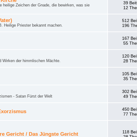
 Kirche
39 Bei
 heilige Zeichen der Gnade, die bewirken, was sie
12 Th
Vater)
512 Bei
. Heilige Priester bekannt machen.
196 Th
167 Bei
55 Th
120 Bei
d Wirken der himmlischen Mächte.
28 Th
105 Bei
35 Th
302 Bei
zismen - Satan Fürst der Welt
49 Th
450 Bei
 Exorzismus
77 Th
118 Bei
re Gericht / Das Jüngste Gericht
28 Th