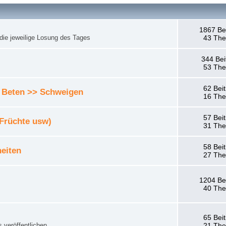
1867 Be
die jeweilige Losung des Tages
43 Th
344 Bei
53 Th
62 Bei
 Beten >> Schweigen
16 Th
57 Bei
 Früchte usw)
31 Th
58 Bei
eiten
27 Th
1204 Be
40 Th
65 Bei
 veröffentlichen.
21 Th