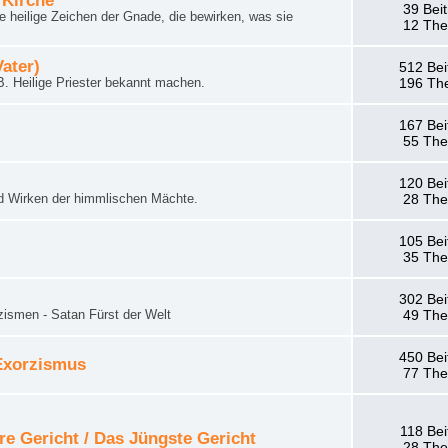
 Kirche
39 Bei
 heilige Zeichen der Gnade, die bewirken, was sie
12 Th
Vater)
512 Bei
. Heilige Priester bekannt machen.
196 Th
167 Bei
55 Th
120 Bei
d Wirken der himmlischen Mächte.
28 Th
105 Bei
35 Th
302 Bei
zismen - Satan Fürst der Welt
49 Th
450 Bei
 Exorzismus
77 Th
118 Bei
re Gericht / Das Jüngste Gericht
28 Th