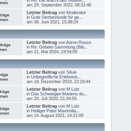
in
Re: Die Macht des Gebete...
emen
am 29. September 2022, 08:31:46
Letzter Beitrag
von
Moderator
träge
in
Gute Sterbestunde für ge...
emen
am 08. Juni 2021, 15:38:24
Letzter Beitrag
von
Aaron Russo
iträge
in
Re: Gebete-Sammlung (Bib...
men
am 21. Mai 2024, 19:54:09
Letzter Beitrag
von
Silvie
träge
in
Unbegreifliche Erlebnisb...
emen
am 18. Dezember 2019, 22:18:44
Letzter Beitrag
von
M Lutz
träge
in
Das Schweigen Mariens du...
emen
am 29. Juli 2020, 21:34:55
Letzter Beitrag
von
M Lutz
träge
in
Heiliger Pater Maximilia...
emen
am 14. August 2021, 14:21:09