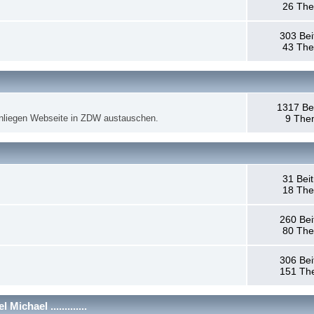
26 Th
303 Bei
43 Th
1317 Be
anliegen Webseite in ZDW austauschen.
9 The
31 Bei
18 Th
260 Bei
80 Th
306 Bei
151 Th
chael .............