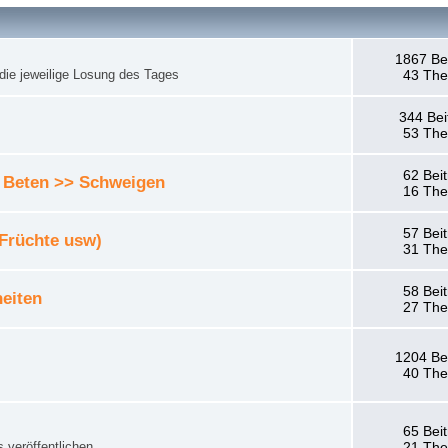
1867 Be
die jeweilige Losung des Tages
43 Th
344 Bei
53 Th
62 Bei
 Beten >> Schweigen
16 Th
57 Bei
 Früchte usw)
31 Th
58 Bei
eiten
27 Th
1204 Be
40 Th
65 Bei
 veröffentlichen.
21 Th