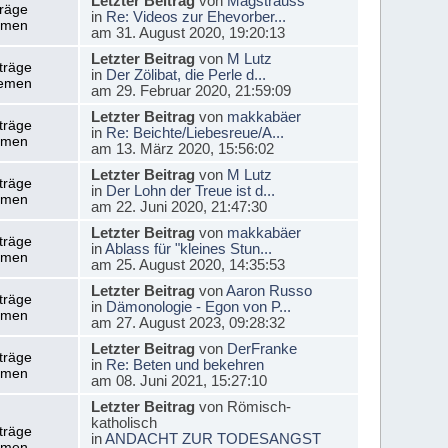
Letzter Beitrag
von
Magstrauss
träge
in
Re: Videos zur Ehevorber...
emen
am 31. August 2020, 19:20:13
Letzter Beitrag
von
M Lutz
träge
in
Der Zölibat, die Perle d...
emen
am 29. Februar 2020, 21:59:09
Letzter Beitrag
von
makkabäer
träge
in
Re: Beichte/Liebesreue/A...
emen
am 13. März 2020, 15:56:02
Letzter Beitrag
von
M Lutz
träge
in
Der Lohn der Treue ist d...
emen
am 22. Juni 2020, 21:47:30
Letzter Beitrag
von
makkabäer
träge
in
Ablass für "kleines Stun...
emen
am 25. August 2020, 14:35:53
Letzter Beitrag
von
Aaron Russo
träge
in
Dämonologie - Egon von P...
emen
am 27. August 2023, 09:28:32
Letzter Beitrag
von
DerFranke
träge
in
Re: Beten und bekehren
emen
am 08. Juni 2021, 15:27:10
Letzter Beitrag
von Römisch-
katholisch
träge
in
ANDACHT ZUR TODESANGST
emen