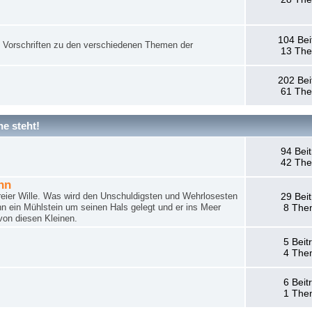
104 Bei
nd Vorschriften zu den verschiedenen Themen der
13 Th
202 Bei
61 Th
e steht!
94 Bei
42 Th
hn
reier Wille. Was wird den Unschuldigsten und Wehrlosesten
29 Bei
n ein Mühlstein um seinen Hals gelegt und er ins Meer
8 The
von diesen Kleinen.
5 Beit
4 The
6 Beit
1 The