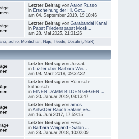
Letzter Beitrag
von
Aaron Russo
träge
in
Erscheinung der Hl. Got...
emen
am 04. September 2019, 19:18:46
Letzter Beitrag
von
Garabandal Kanal
träge
in
Papst Friedenspapst Mosk...
men
am 28. Mai 2025, 21:31:26
ano
,
Schio
,
Montichiari
,
Naju
,
Heede
,
Dozule (JNSR)
Letzter Beitrag
von Jossab
räge
in
Luzifer über Barbara Wei...
men
am 09. März 2018, 09:32:32
Letzter Beitrag
von Römisch-
katholisch
räge
in
EINEN DAMM BILDEN GEGEN ...
men
am 20. Januar 2019, 09:13:47
Letzter Beitrag
von
amos
räge
in
Antw:Der Rauch Satans ve...
men
am 16. Juni 2017, 17:59:15
Letzter Beitrag
von Fesa
träge
in
Barbara Weigand - Satan ...
men
am 23. Januar 2018, 10:02:09