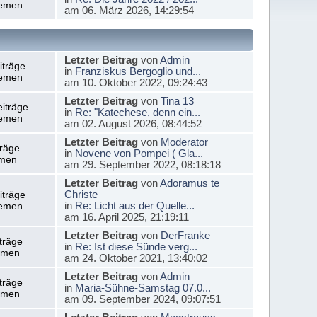
emen
am 06. März 2026, 14:29:54
Letzter Beitrag
von
Admin
iträge
in
Franziskus Bergoglio und...
emen
am 10. Oktober 2022, 09:24:43
Letzter Beitrag
von
Tina 13
iträge
in
Re: "Katechese, denn ein...
emen
am 02. August 2026, 08:44:52
Letzter Beitrag
von
Moderator
träge
in
Novene von Pompei ( Gla...
men
am 29. September 2022, 08:18:18
Letzter Beitrag
von
Adoramus te
Christe
iträge
in
Re: Licht aus der Quelle...
emen
am 16. April 2025, 21:19:11
Letzter Beitrag
von
DerFranke
träge
in
Re: Ist diese Sünde verg...
emen
am 24. Oktober 2021, 13:40:02
Letzter Beitrag
von
Admin
träge
in
Maria-Sühne-Samstag 07.0...
emen
am 09. September 2024, 09:07:51