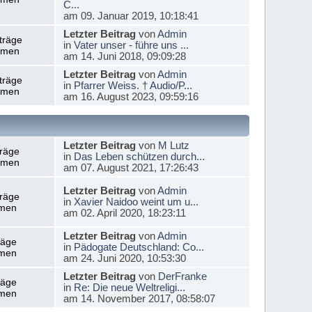
C...
am 09. Januar 2019, 10:18:41
Letzter Beitrag
von
Admin
träge
in
Vater unser - führe uns ...
emen
am 14. Juni 2018, 09:09:28
Letzter Beitrag
von
Admin
träge
in
Pfarrer Weiss. † Audio/P...
emen
am 16. August 2023, 09:59:16
Letzter Beitrag
von
M Lutz
träge
in
Das Leben schützen durch...
emen
am 07. August 2021, 17:26:43
Letzter Beitrag
von
Admin
träge
in
Xavier Naidoo weint um u...
men
am 02. April 2020, 18:23:11
Letzter Beitrag
von
Admin
räge
in
Pädogate Deutschland: Co...
men
am 24. Juni 2020, 10:53:30
Letzter Beitrag
von
DerFranke
räge
in
Re: Die neue Weltreligi...
men
am 14. November 2017, 08:58:07