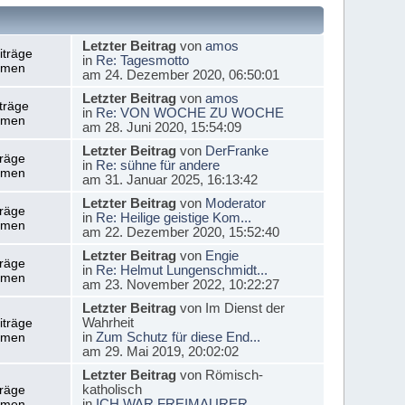
Letzter Beitrag
von
amos
iträge
in
Re: Tagesmotto
emen
am 24. Dezember 2020, 06:50:01
Letzter Beitrag
von
amos
träge
in
Re: VON WOCHE ZU WOCHE
emen
am 28. Juni 2020, 15:54:09
Letzter Beitrag
von
DerFranke
träge
in
Re: sühne für andere
emen
am 31. Januar 2025, 16:13:42
Letzter Beitrag
von
Moderator
träge
in
Re: Heilige geistige Kom...
emen
am 22. Dezember 2020, 15:52:40
Letzter Beitrag
von
Engie
träge
in
Re: Helmut Lungenschmidt...
emen
am 23. November 2022, 10:22:27
Letzter Beitrag
von Im Dienst der
Wahrheit
iträge
in
Zum Schutz für diese End...
emen
am 29. Mai 2019, 20:02:02
Letzter Beitrag
von Römisch-
katholisch
träge
in
ICH WAR FREIMAURER
emen