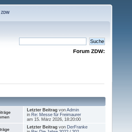
e ZDW
Forum ZDW:
Letzter Beitrag
von
Admin
iträge
in
Re: Messe für Freimaurer
emen
am 15. März 2026, 18:20:00
Letzter Beitrag
von
DerFranke
träge
in
Re: Die Jahre 2022 / 202...