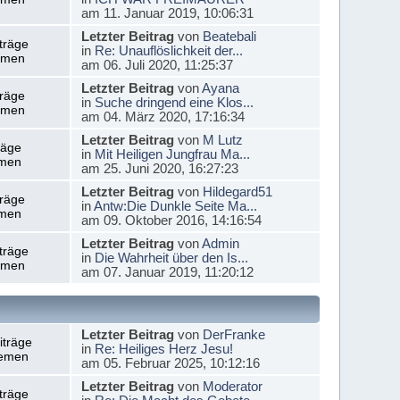
am 11. Januar 2019, 10:06:31
Letzter Beitrag
von
Beatebali
träge
in
Re: Unauflöslichkeit der...
emen
am 06. Juli 2020, 11:25:37
Letzter Beitrag
von
Ayana
träge
in
Suche dringend eine Klos...
emen
am 04. März 2020, 17:16:34
Letzter Beitrag
von
M Lutz
räge
in
Mit Heiligen Jungfrau Ma...
men
am 25. Juni 2020, 16:27:23
Letzter Beitrag
von
Hildegard51
träge
in
Antw:Die Dunkle Seite Ma...
men
am 09. Oktober 2016, 14:16:54
Letzter Beitrag
von
Admin
träge
in
Die Wahrheit über den Is...
emen
am 07. Januar 2019, 11:20:12
Letzter Beitrag
von
DerFranke
iträge
in
Re: Heiliges Herz Jesu!
emen
am 05. Februar 2025, 10:12:16
Letzter Beitrag
von
Moderator
träge