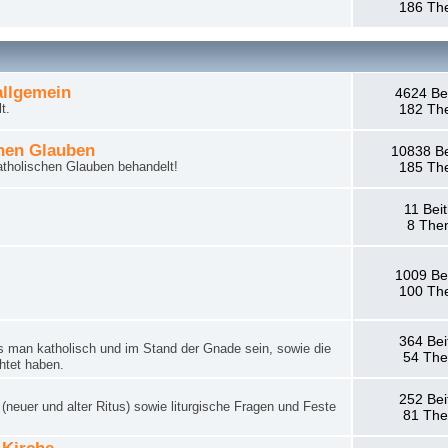
186 Th
llgemein
4624 Be
t.
182 Th
hen Glauben
10838 Be
tholischen Glauben behandelt!
185 Th
11 Bei
8 The
1009 Be
100 Th
364 Bei
man katholisch und im Stand der Gnade sein, sowie die
54 Th
htet haben.
252 Bei
neuer und alter Ritus) sowie liturgische Fragen und Feste
81 Th