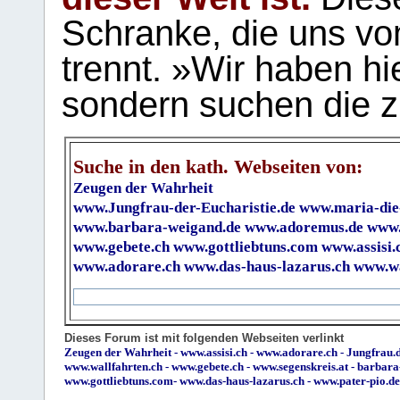
Schranke, die uns vo
trennt. »Wir haben hi
sondern suchen die z
Suche in den kath. Webseiten von:
Zeugen der Wahrheit
www.Jungfrau-der-Eucharistie.de
www.maria-die
www.barbara-weigand.de
www.adoremus.de
www.
www.gebete.ch
www.gottliebtuns.com
www.assisi.
www.adorare.ch
www.das-haus-lazarus.ch
www.wa
Dieses Forum ist mit folgenden Webseiten verlinkt
Zeugen der Wahrheit
-
www.assisi.ch
-
www.adorare.ch
-
Jungfrau.d
www.wallfahrten.ch
-
www.gebete.ch
-
www.segenskreis.at
-
barbara
www.gottliebtuns.com
-
www.das-haus-lazarus.ch
-
www.pater-pio.de