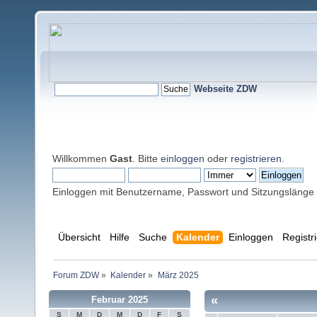
Webseite ZDW
Willkommen
Gast
. Bitte
einloggen
oder
registrieren
.
Einloggen mit Benutzername, Passwort und Sitzungslänge
Übersicht
Hilfe
Suche
Kalender
Einloggen
Registr
Forum ZDW
»
Kalender
»
März 2025
«
Februar 2025
S
M
D
M
D
F
S