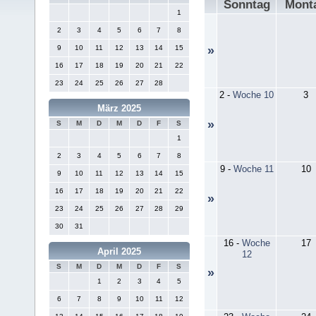
Sonntag
Mont
1
2
3
4
5
6
7
8
9
10
11
12
13
14
15
»
16
17
18
19
20
21
22
23
24
25
26
27
28
2
-
Woche 10
3
März 2025
»
S
M
D
M
D
F
S
1
2
3
4
5
6
7
8
9
-
Woche 11
10
9
10
11
12
13
14
15
16
17
18
19
20
21
22
»
23
24
25
26
27
28
29
30
31
16
-
Woche
17
April 2025
12
S
M
D
M
D
F
S
»
1
2
3
4
5
6
7
8
9
10
11
12