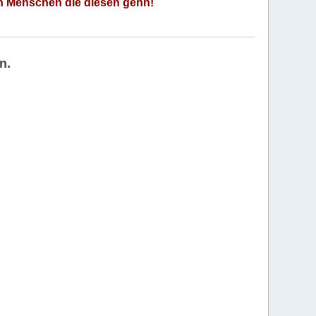
an Menschen die diesen gehn!
n.