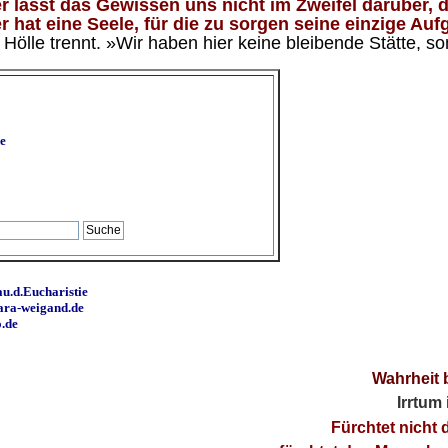
 lässt das Gewissen uns nicht im Zweifel darüber, d
 hat eine Seele, für die zu sorgen seine einzige Aufg
ölle trennt. »Wir haben hier keine bleibende Stätte, so
e
u.d.Eucharistie
ara-weigand.de
o.de
Wahrheit 
Irrtum
Fürchtet nicht 