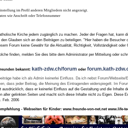
instellung im Profil anderen Mitgliedern nicht angezeigt.
aten wie Anschrift oder Telefonnummer
tholische Kirche jedem zugänglich zu machen. Jeder der Fragen hat, kann di
den Glauben sich an den Beiträgen zu beteiligen. "Hier haben die Besucher d
sem Forum keine Gewähr für die Aktualität, Richtigkeit, Vollständigkeit oder Q
he finden, melden Sie dies bitte dem Administrator per Mitteilung oder schr
kath-zdw.ch/forum
forum.kath-zdw.
Freunden bekannt:
oder
eiträge habe ich als Admin keinerlei Einfluss. Da ich nebst Forum/Webseite/
wissen, dass jeder Beitrag, die Meinung des Eintragenden widerspiegelt. Im Fo
usdrücklich, dass er keinerlei Einfluss auf die Gestaltung und die Inhalte d
en aller gelinkten Seiten und macht sich diese Inhalte nicht zu Eigen.
Diese Er
n.
Feb. 2006
empfehlung - Webseiten für Kinder:
www.freunde-von-net.net
www.life-te