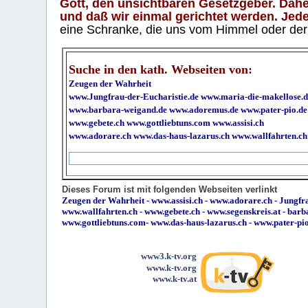
Gott, den unsichtbaren Gesetzgeber. Daher
und daß wir einmal gerichtet werden. Jeder
eine Schranke, die uns vom Himmel oder der H
Suche in den kath. Webseiten von:
Zeugen der Wahrheit
www.Jungfrau-der-Eucharistie.de
www.maria-die-makellose.d
www.barbara-weigand.de
www.adoremus.de
www.pater-pio.de
www.gebete.ch
www.gottliebtuns.com
www.assisi.ch
www.adorare.ch
www.das-haus-lazarus.ch
www.wallfahrten.ch
Dieses Forum ist mit folgenden Webseiten verlinkt
Zeugen der Wahrheit
-
www.assisi.ch
-
www.adorare.ch
-
Jungfra
www.wallfahrten.ch
-
www.gebete.ch
-
www.segenskreis.at
-
barb
www.gottliebtuns.com
-
www.das-haus-lazarus.ch
-
www.pater-pi
www3.k-tv.org
www.k-tv.org
www.k-tv.at